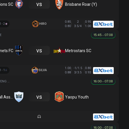
vs
ions SC
Brisbane Roar (Y)
0.85
2
0.95
HIRO
1 - 2
0.80
3.5/4
1.00
15:45 - 07.08
E
vs
mets FC
Metrostars SC
1.00
-1/1.5
0.80
SILVA
1 - 1
0.88
3/3.5
0.93
16:00 - 07.08
GUIZHOU ZIYUN "WUFENG CUP" FOOTBALL TOURNAMENT
vs
Luodian Football Association
Yaopu Youth
16:00 - 07.08