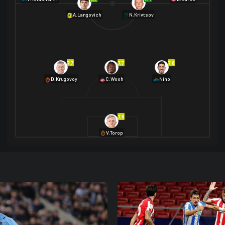
A.Langovich
N.Krivtsov
7.7
7.7
7.8
D.Krugovoy
C.Wooh
Nino
7.6
V.Torop