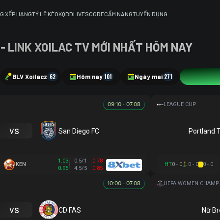
G XẾP HẠNG
TỶ LỆ KÈO
KQBD
LIVESCORE
CẨM NANG
TUYỂN DỤNG
 - LINK XOILAC TV MỚI NHẤT HÔM NAY
BLV Xoilacz
62
Hôm nay
101
Ngày mai
271
Tất cả
8
09:10 - 07.08
LEAGUE CUP
vs
San Diego FC
Portland 
1.03
0.5/1
0.78
KEN
HT
0 - 0
0 - 0
0 - 0
0.95
4.5/5
0.85
10:00 - 07.08
vs
CD FAS
Nữ Br