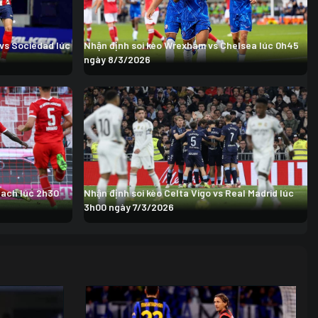
 vs Sociedad lúc
Nhận định soi kèo Wrexham vs Chelsea lúc 0h45
ngày 8/3/2026
bach lúc 2h30
Nhận định soi kèo Celta Vigo vs Real Madrid lúc
3h00 ngày 7/3/2026