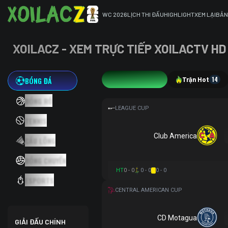
WC 2026
LỊCH THI ĐẤU
HIGHLIGHT
XEM LẠI
BẢN
XOILACZ - XEM TRỰC TIẾP XOILACTV HD
BÓNG ĐÁ
3
Trận Hot
14
BÓNG RỔ
LEAGUE CUP
TENNIS
Club America
CẦU LÔNG
BÓNG CHUYỀN
HT
0 - 0
0 - 0
0 - 0
ESPORTS
CENTRAL AMERICAN CUP
CD Motagua
GIẢI ĐẤU CHÍNH