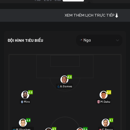
XEM THÊM LỊCH TRỰC TIẾP
ĐỘI HÌNH TIÊU BIỂU
Nga
8.0
A.Gomes
8.0
8.0
Miro
M.Daku
9.8
8.1
8.7
9.4
M.Glushenkov
E.Barco