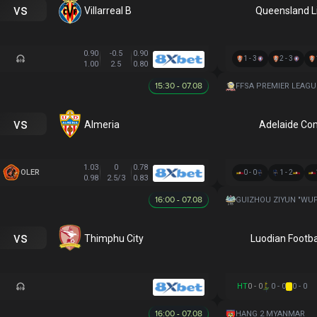
vs
Villarreal B
Queensland L
0.90
-0.5
0.90
1 - 3
2 - 3
1.00
2.5
0.80
15:30 - 07.08
FFSA PREMIER LEAGU
vs
Almeria
Adelaide Co
1.03
0
0.78
OLER
0 - 0
1 - 2
0.98
2.5/3
0.83
16:00 - 07.08
vs
Thimphu City
HT
0 - 0
0 - 0
0 - 0
16:00 - 07.08
HẠNG 2 MYANMAR