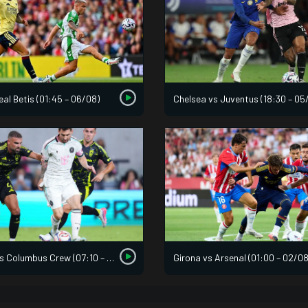
eal Betis (01:45 – 06/08)
Chelsea vs Juventus (18:30 – 05
Inter Miami vs Columbus Crew (07:10 – 02/08)
Girona vs Arsenal (01:00 – 02/08