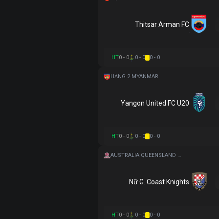
Thitsar Arman FC
HT
0 - 0
0 - 0
0 - 0
HẠNG 2 MYANMAR
Yangon United FC U20
HT
0 - 0
0 - 0
0 - 0
AUSTRALIA QUEENSLAND WOMEN
Nữ G. Coast Knights
HT
0 - 0
0 - 0
0 - 0