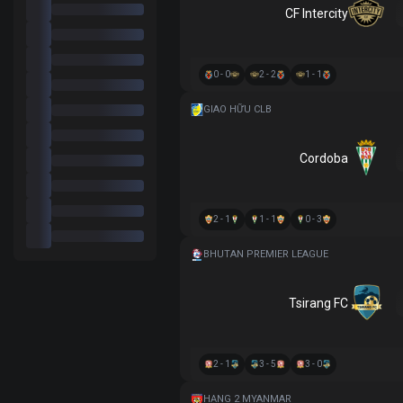
CF Intercity
0 - 0
2 - 2
1 - 1
GIAO HỮU CLB
Cordoba
2 - 1
1 - 1
0 - 3
BHUTAN PREMIER LEAGUE
Tsirang FC
2 - 1
3 - 5
3 - 0
HẠNG 2 MYANMAR