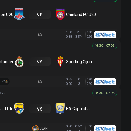
vs
bon U20
Chinland FC U20
1.00
2.5
0.80
0.88
3.5/4
0.93
16:30 - 07.08
vs
ntander
Sporting Gijon
0.85
0
0.95
0 - 2
0.90
3
0.90
16:30 - 07.08
AUSTRALIA QUEENSLAND WOMEN
vs
ast Utd
Nữ Capalaba
0.80
0.5/1
1.00
JEAN
0.80
3
1.00