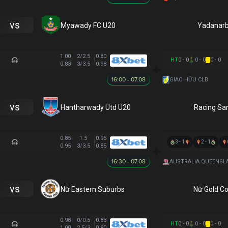
vs
Myawady FC U20
Yadanar
1.00
2/2.5
0.80
HT
0 - 0
0 - 0
0 - 0
0.83
3/3.5
0.98
16:00 - 07.08
GIAO HỮU CLB
vs
Hantharwady Utd U20
Racing Sa
0.85
1.5
0.95
3 - 1
2 - 1
0.95
3/3.5
0.85
16:30 - 07.08
vs
Nữ Eastern Suburbs
Nữ Gold Co
0.98
0/0.5
0.83
HT
0 - 0
0 - 0
0 - 0
1.00
2.5/3
0.80