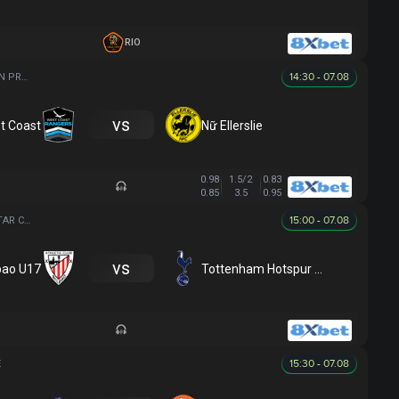
RIO
14:30 - 07.08
NEW ZEALAND WOMEN PREMIER DIVISION
vs
t Coast
Nữ Ellerslie
0.98
1.5/2
0.83
0.85
3.5
0.95
15:00 - 07.08
SHANGHAI FUTURE STAR CUP
vs
lbao U17
Tottenham Hotspur U17
15:30 - 07.08
E