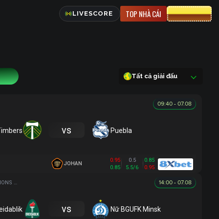
TOP NHÀ CÁI
CƯỢC 8XBET
LIVESCORE
41
Tất cả giải đấu
09:40 - 07.08
vs
Timbers
Puebla
0.95
0.5
0.85
JOHAN
0.85
5.5/6
0.95
14:00 - 07.08
UEFA WOMEN CHAMPIONS LEAGUE
vs
eidablik
Nữ BGUFK Minsk