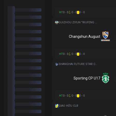
HT
0 - 0
0 - 0
0 - 0
GUIZHOU ZIYUN "WUFENG CUP" FOOTBALL TOURNAMENT
Changshun August
HT
0 - 0
0 - 0
0 - 0
SHANGHAI FUTURE STAR CUP
Sporting CP U17
HT
0 - 0
0 - 0
0 - 0
GIAO HỮU CLB