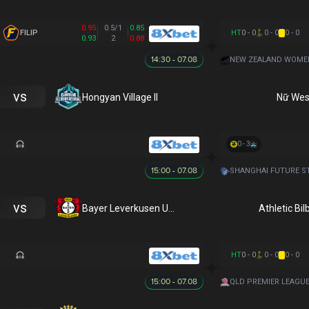
0.95
0.5/1
0.85
FILIP
HT
0 - 0
0 - 0
0 - 0
0.93
2
0.88
14:30 - 07.08
vs
Hongyan Village II
Nữ Wes
0 - 3
15:00 - 07.08
vs
Bayer Leverkusen U17
Athletic Bi
HT
0 - 0
0 - 0
0 - 0
15:00 - 07.08
QLD PREMIER LEAGU