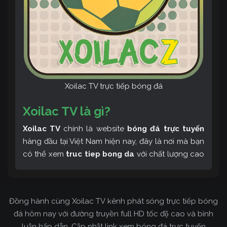
Xoilac TV trực tiếp bóng đá
Xoilac TV là gì?
Xoilac TV
chính là website
bóng đá trực tuyến
hàng đầu tại Việt Nam hiện nay, đây là nơi mà bạn
có thể xem
truc tiep bong da
với chất lượng cao
và bình luận tiếng Việt miễn phí cùng cộng đồng
fan hâm mộ đông đảo yêu thích Xoilac TV. Thêm
vào đó, còn có thể tham khảo rất nhiều các thông
Đồng hành cùng Xoilac TV kênh phát sóng trực tiếp bóng
tin về bóng đá cực kỳ bổ ích mỗi ngày.
đá hôm nay với đường truyền full HD tốc độ cao và bình
luận hấp dẫn. Cập nhật link xem bóng đá trực tuyến