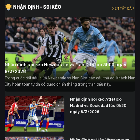
NHẬN ĐỊNH - SOI KÈO
XEM TẤT CẢ
Nhận định soi kèo Newcastle vs Man City lúc 3h00 ngày
8/3/2026
Trong cuộc đối đầu giữa Newcastle vs Man City, các cầu thủ đội khách Man
City hoàn toàn tự tin có được chiến thắng trong trận đấu này.
Nhận định soi kèo Atletico
Madrid vs Sociedad lúc 0h30
ngày 8/3/2026
Nhận định soi kèo Wrexham vs