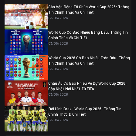
Algeria
0
Sân Vận Động Tổ Chức World Cup 2026: Thông
07/07 20:00
Tin Chính Thức Và Chi Tiết
Thụy Sĩ
0 (4)
04/07 01:30
03/05/2026
Colombia
1
Colombia
0 (3)
Ghana
0
World Cup Có Bao Nhiêu Bảng Đấu: Thông Tin
Chính Thức Và Chi Tiết
03/05/2026
World Cup 2026 Có Bao Nhiêu Trận Đấu: Thông
Tin Chính Thức Và Chi Tiết
03/05/2026
Châu Âu Có Bao Nhiêu Vé Dự World Cup 2026:
Cập Nhật Mới Nhất Từ FIFA
03/05/2026
Đội Hình Brazil World Cup 2026: Thông Tin
Chính Thức & Chi Tiết
03/05/2026