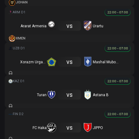
JOHAN
22:00 - 07.08
vs
Ararat Armenia
Urartu
XMEN
22:00 - 07.08
vs
Xorazm Urganch
Mashal Muborak
22:00 - 07.08
vs
Turan
Astana B
22:00 - 07.08
vs
FC Haka
JIPPO