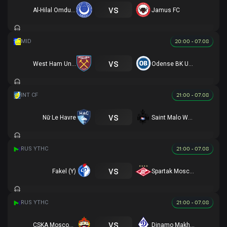
vs
Al-Hilal Omdurman
Jamus FC
20:00 - 07.08
vs
West Ham United U19
Odense BK U19
21:00 - 07.08
vs
Nữ Le Havre
Saint Malo Women
21:00 - 07.08
vs
Fakel (Y)
Spartak Moscow (Y)
21:00 - 07.08
vs
CSKA Moscow (Y)
Dinamo Makhachkala (R)