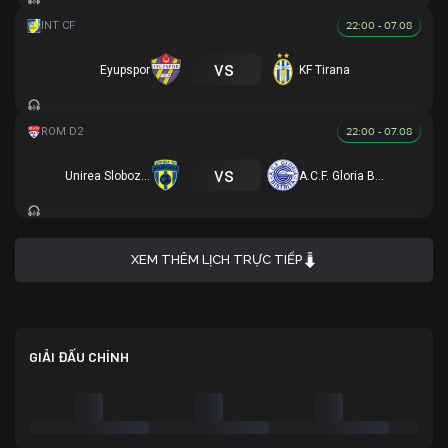
22:00 - 07.08
vs
Eyupspor
KF Tirana
22:00 - 07.08
vs
Unirea Slobozia
A.C.F. Gloria Bistrita
XEM THÊM LỊCH TRỰC TIẾP
GIẢI ĐẤU CHÍNH