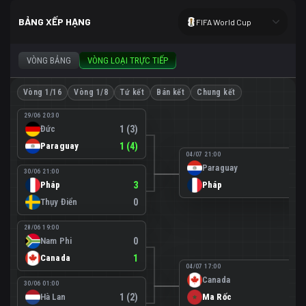
BẢNG XẾP HẠNG
FIFA World Cup
VÒNG BẢNG
VÒNG LOẠI TRỰC TIẾP
Vòng 1/16
Vòng 1/8
Tứ kết
Bán kết
Chung kết
29/06 20:30
Đức
1 (3)
Paraguay
1 (4)
04/07 21:00
Paraguay
0
30/06 21:00
Pháp
3
Pháp
1
Thụy Điển
0
28/06 19:00
Nam Phi
0
Canada
1
04/07 17:00
Canada
0
30/06 01:00
Hà Lan
1 (2)
Ma Rốc
3