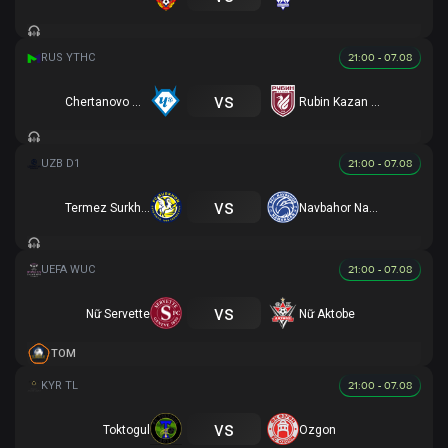
21:00 - 07.08
vs
Chertanovo Moscow (R)
Rubin Kazan U19
21:00 - 07.08
vs
Termez Surkhon
Navbahor Namangan
21:00 - 07.08
vs
Nữ Servette
Nữ Aktobe
TOM
21:00 - 07.08
vs
Toktogul
Ozgon