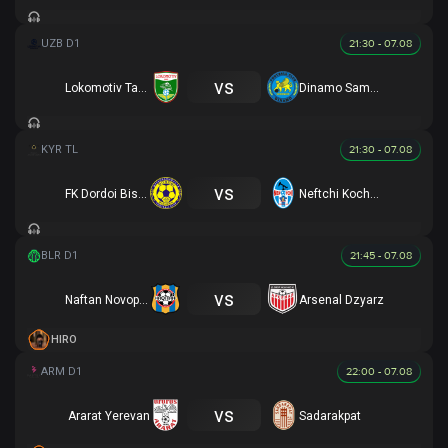
21:30 - 07.08
vs
Lokomotiv Tashkent
Dinamo Samarqand
21:30 - 07.08
vs
FK Dordoi Bishkek
Neftchi Kochkor-Ata
21:45 - 07.08
vs
Naftan Novopolotsk
Arsenal Dzyarz
HIRO
22:00 - 07.08
vs
Ararat Yerevan
Sadarakpat