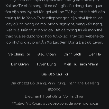
Xoilacz.TV phát sóng tất cả các giải đấu đang được quan
tâm hiện nay. Ngoài tên gọi Xôi Lạc TV, bạn có thể biết đến
chúng tôi là Xoivo TV tructiepbongda cập nhật lịch thi đấu
đầy đủ, tin bóng đá mới, video highlight, bảng xếp hạng,
kết quả, kiến thức bóng đá... tất cả thông tin về môn thể
thao vua sẽ được tổng hợp từ Xoilac. Truy cập website để
có những giây phút Ăn Xôi Lạc Xem Bóng Đá trực tuyến.
Về Chúng Tôi
Điều Khoản
Chính Sách
Liên Hệ
Bản Quyền
Tuyển Dụng
Miễn Trừ Trách Nhiệm
Giải Đáp Câu Hỏi
Địa chỉ:
231 Đỗ Quang, Vĩnh Trung, Thanh Khê, Đà Nẵng
Xoilac TV Trực Tiếp Bóng Đá
550000.
Điều hành hoạt động : Võ Hà Chiến
Trong tất cả các website phát sóng bóng đá trực
#XoilacTV #Xoilac #tructiepbongda #xembongda
tiếp hiện nay tại Việt Nam. Website được nhiều