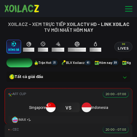
XOILACZ - XEM TRỰC TIẾP XOILACTV HD - LINK XOILAC
TV MỚI NHẤT HÔM NAY
LIVES
BÓNG ĐÁ
BÓNG RỔ
TENNIS
CẦU LÔNG
BÓNG CHUYỀN
ESPORTS
12
Trận Hot
21
BLV Xoilacz
41
Hôm nay
39
Ngày 
Tất cả giải đấu
20:00 - 07.08
vs
Singapore
Indonesia
+1
MAX
20:00 - 07.08