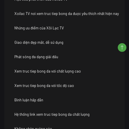
Xoilac TV nơi xem truc tiep bong da được yêu thích nhất hiện nay
Những ưu điểm của Xôi Lạc TV
Giao diện đẹp mắt, dễ sử dụng
Phát sóng đa dạng giải đấu
Xem truc tiep bong da với chất lượng cao
Xem truc tiep bong da với tốc độ cao
Bình luận hấp dẫn
Hệ thống link xem truc tiep bong da chất lượng
Không chèn quảng cáo