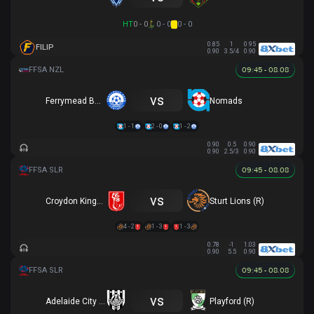
HT
0 - 0
0 - 0
0 - 0
0.85
1
0.95
FILIP
0.90
3.5/4
0.90
09:45 - 08.08
vs
Ferrymead Bays
Nomads
1 - 1
2 - 0
1 - 2
0.90
0.5
0.90
0.90
2.5/3
0.90
09:45 - 08.08
vs
Croydon Kings (R)
Sturt Lions (R)
4 - 2
1 - 3
1 - 3
0.78
-1
1.03
0.90
5.5
0.90
09:45 - 08.08
vs
Adelaide City (R)
Playford (R)