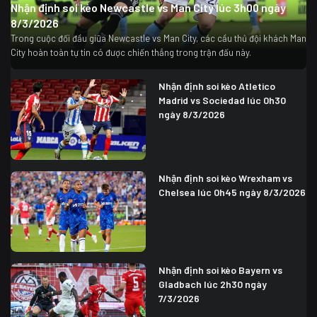
Nhận định soi kèo Newcastle vs Man City lúc 3h00 ngày
8/3/2026
Trong cuộc đối đầu giữa Newcastle vs Man City, các cầu thủ đội khách Man
City hoàn toàn tự tin có được chiến thắng trong trận đấu này.
Nhận định soi kèo Atletico
Madrid vs Sociedad lúc 0h30
ngày 8/3/2026
Nhận định soi kèo Wrexham vs
Chelsea lúc 0h45 ngày 8/3/2026
Nhận định soi kèo Bayern vs
Gladbach lúc 2h30 ngày
7/3/2026