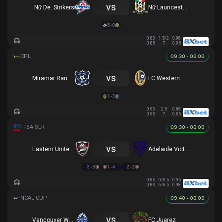
vs
Nữ De. Strikers
Nữ Launceston City
5 - 0
0.83
1.5/2
0.98
0.85
7
0.95
09:30 - 08.08
vs
Miramar Rangers
FC Western
1 - 3
0.93
2.5
0.88
0.95
7
0.85
09:30 - 08.08
vs
Eastern United Reserves
Adelaide Victory Reserves
3 - 3
1 - 4
2 - 2
0.85
0/0.5
0.95
0.83
6/6.5
0.98
09:40 - 08.08
vs
Vancouver Whitecaps
FC Juarez