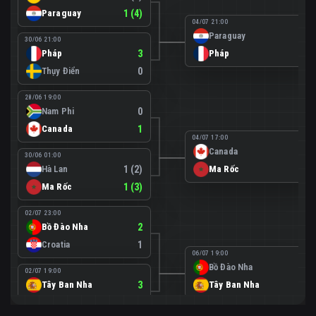
Paraguay
1 (4)
04/07 21:00
Paraguay
0
30/06 21:00
Pháp
3
Pháp
1
Thụy Điển
0
28/06 19:00
Nam Phi
0
Canada
1
04/07 17:00
Canada
0
30/06 01:00
Hà Lan
1 (2)
Ma Rốc
3
Ma Rốc
1 (3)
02/07 23:00
Bồ Đào Nha
2
Croatia
1
06/07 19:00
Bồ Đào Nha
0
02/07 19:00
Tây Ban Nha
3
Tây Ban Nha
1
Áo
0