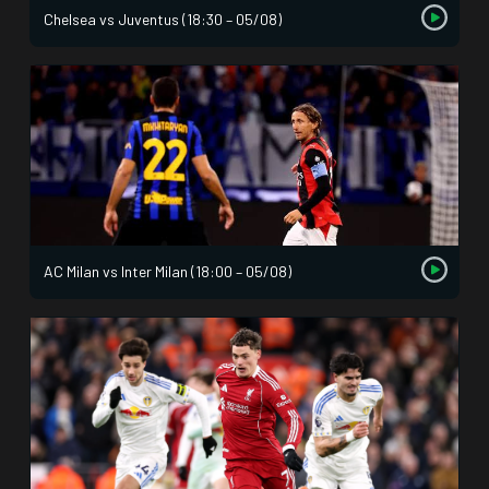
Chelsea vs Juventus (18:30 – 05/08)
AC Milan vs Inter Milan (18:00 – 05/08)