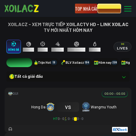
TOP NHÀ CÁI
CƯỢC 8XBET
XOILACZ - XEM TRỰC TIẾP XOILACTV HD - LINK XOILAC
TV MỚI NHẤT HÔM NAY
LIVES
BÓNG ĐÁ
BÓNG RỔ
TENNIS
CẦU LÔNG
BÓNG CHUYỀN
ESPORTS
17
Trận Hot
19
BLV Xoilacz
194
Hôm nay
238
Ngày 
Tất cả giải đấu
08:00 - 08.08
vs
Hong Da
Wangmu Youth
HT
0 - 0
0 - 0
0 - 0