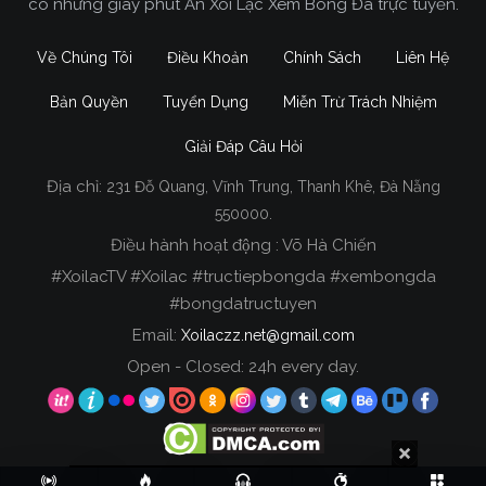
có những giây phút Ăn Xôi Lạc Xem Bóng Đá trực tuyến.
Về Chúng Tôi
Điều Khoản
Chính Sách
Liên Hệ
Bản Quyền
Tuyển Dụng
Miễn Trừ Trách Nhiệm
Giải Đáp Câu Hỏi
Địa chỉ:
231 Đỗ Quang, Vĩnh Trung, Thanh Khê, Đà Nẵng
Xoilac TV Trực Tiếp Bóng Đá
550000.
Điều hành hoạt động : Võ Hà Chiến
Trong tất cả các website phát sóng bóng đá trực
#XoilacTV #Xoilac #tructiepbongda #xembongda
tiếp hiện nay tại Việt Nam. Website được nhiều
#bongdatructuyen
người đánh giá và lựa chọn nhất phải kể đến
Email:
Xoilaczz.net@gmail.com
Xoilacz.TV bởi chúng tôi đã có tên tuổi trên thị
trường phát sóng trực tiếp bóng đá từ rất lâu cho
Open - Closed: 24h every day.
đến nay.
Copyright © 2020 Xoilac TV, All rights reserved.