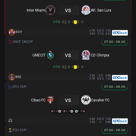
vs
Inter Miami
Atl. San Luis
HT
0 - 0
0 - 0
0 - 0
0.78
0/0.5
1.03
ROY
0.85
7/7.5
0.95
07:00 - 06.08
vs
UMECIT
CD Olimpia
HT
0 - 0
0 - 0
0 - 0
0.93
-0.5
0.88
BEE
0.78
3/3.5
1.03
07:00 - 06.08
vs
Cibao FC
Cavalier FC
2 - 0
2 - 1
1 - 0
0.80
0/0.5
1.00
0.93
1
0.88
07:00 - 06.08