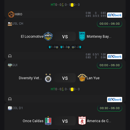
HT
0 - 0
0 - 0
0 - 0
0.98
0
0.83
HIRO
0.85
3/3.5
0.95
08:00 - 06.08
vs
El Locomotive
Monterey Bay FC
1 - 0
0 - 3
2 - 2
0.80
0.5/1
1.00
0.83
3
0.98
08:00 - 06.08
vs
Diversity Veterans
Lan Yue
HT
0 - 0
0 - 0
0 - 0
08:30 - 06.08
vs
Once Caldas
America de Cali