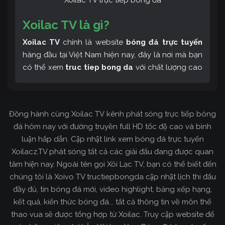
Xoilac TV trực tiếp bóng đá
Xoilac TV là gì?
Xoilac TV
chính là website
bóng đá trực tuyến
hàng đầu tại Việt Nam hiện nay, đây là nơi mà bạn
có thể xem
truc tiep bong da
với chất lượng cao
và bình luận tiếng Việt miễn phí cùng cộng đồng
fan hâm mộ đông đảo yêu thích Xoilac TV. Thêm
vào đó, còn có thể tham khảo rất nhiều các thông
Đồng hành cùng Xoilac TV kênh phát sóng trực tiếp bóng
tin về bóng đá cực kỳ bổ ích mỗi ngày.
đá hôm nay với đường truyền full HD tốc độ cao và bình
luận hấp dẫn. Cập nhật link xem bóng đá trực tuyến
Xoilacz.TV phát sóng tất cả các giải đấu đang được quan
tâm hiện nay. Ngoài tên gọi Xôi Lạc TV, bạn có thể biết đến
chúng tôi là Xoivo TV tructiepbongda cập nhật lịch thi đấu
đầy đủ, tin bóng đá mới, video highlight, bảng xếp hạng,
kết quả, kiến thức bóng đá... tất cả thông tin về môn thể
thao vua sẽ được tổng hợp từ Xoilac. Truy cập website để