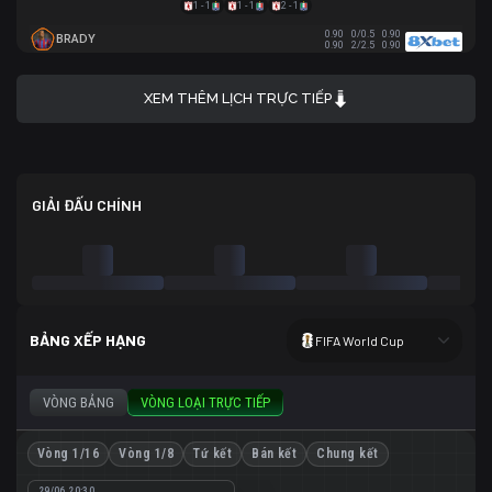
1 - 1
1 - 1
2 - 1
0.90
0/0.5
0.90
BRADY
0.90
2/2.5
0.90
XEM THÊM LỊCH TRỰC TIẾP
GIẢI ĐẤU CHÍNH
BẢNG XẾP HẠNG
FIFA World Cup
VÒNG BẢNG
VÒNG LOẠI TRỰC TIẾP
Vòng 1/16
Vòng 1/8
Tứ kết
Bán kết
Chung kết
29/06 20:30