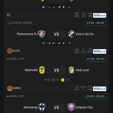
0 - 1
3 - 0
2 - 2
0.80
0.5
1.00
0.80
2.5
1.00
07:30 - 06.08
vs
Fluminense RJ
Vasco da Gama
0 - 0
3 - 2
1 - 1
0.80
0
1.00
OLER
0.85
1/1.5
0.95
07:40 - 06.08
vs
Nashville
Club Leon
HT
0 - 0
0 - 0
0 - 0
1.05
0/0.5
0.75
XMEN
0.85
2
0.95
08:00 - 06.08
vs
Monterrey
Orlando City