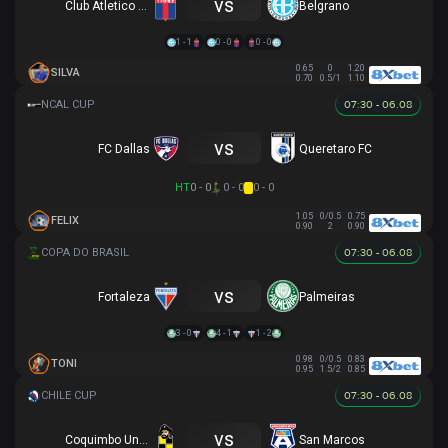
vs
Club Atletico Tigre
Belgrano
1 - 1
0 - 0
0 - 0
0.65
0
1.20
SILVA
0.70
0.5/1
1.10
07:30 - 06.08
vs
FC Dallas
Queretaro FC
HT
0 - 0
0 - 0
0 - 0
1.05
0/0.5
0.75
FELIX
0.90
2
0.90
07:30 - 06.08
vs
Fortaleza
Palmeiras
3 - 0
4 - 1
1 - 2
0.98
0/0.5
0.83
TONI
0.95
1.5/2
0.85
07:30 - 06.08
vs
Coquimbo Unido
San Marcos