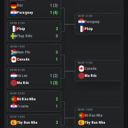
Đức
1 (3)
Paraguay
1 (4)
04/07 21:00
Paraguay
0
30/06 21:00
Pháp
3
Pháp
1
Thụy Điển
0
28/06 19:00
Nam Phi
0
Canada
1
04/07 17:00
Canada
0
30/06 01:00
Hà Lan
1 (2)
Ma Rốc
3
Ma Rốc
1 (3)
02/07 23:00
Bồ Đào Nha
2
Croatia
1
06/07 19:00
Bồ Đào Nha
0
02/07 19:00
Tây Ban Nha
3
Tây Ban Nha
1