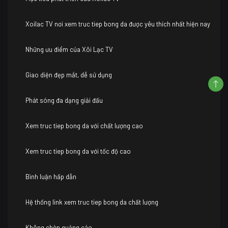
Xoilac TV nơi xem truc tiep bong da được yêu thích nhất hiện nay
Những ưu điểm của Xôi Lạc TV
Giao diện đẹp mắt, dễ sử dụng
Phát sóng đa dạng giải đấu
Xem truc tiep bong da với chất lượng cao
Xem truc tiep bong da với tốc độ cao
Bình luận hấp dẫn
Hệ thống link xem truc tiep bong da chất lượng
Không chèn quảng cáo