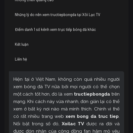
Những lý do nên xem tructiepbongda tại Xôi Lạc TV
Điểm danh 1 số kênh xem trực tiếp bóng đá khác
Kết luận
Liên hệ
Hiện tại ở Việt Nam, không còn quá nhiều người
xem bóng đá TV nữa bởi mọi người có thể chọn
một cách tốt hơn, đó là xem
tructiepbongda
trên
mạng. Khi cách này vừa nhanh, đơn giản lại có thể
xem ở bất kỳ nơi nào mà mình thích. Chính vì thế
có rất nhiều trang web
xem bong da truc tiep
.
Nổi bật trong số đó,
Xoilac TV
được ra đời và
được đón nhận của cộng đồng fan hâm mộ yêu