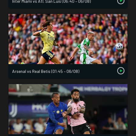
Inter Miami vs Atl. San Luis (06:40 – 06/08)
Arsenal vs Real Betis (01:45 – 06/08)