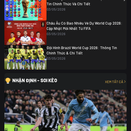
Tin Chính Thức Và Chi Tiết
03/05/2026
Châu Âu Có Bao Nhiêu Vé Dự World Cup 2026:
Cập Nhật Mới Nhất Từ FIFA
03/05/2026
Đội Hình Brazil World Cup 2026: Thông Tin
Chính Thức & Chi Tiết
03/05/2026
NHẬN ĐỊNH - SOI KÈO
XEM TẤT CẢ