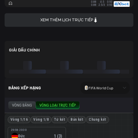
0.88
-0.5
0.93
0.88
2.5/3
0.93
XEM THÊM LỊCH TRỰC TIẾP
GIẢI ĐẤU CHÍNH
BẢNG XẾP HẠNG
FIFA World Cup
VÒNG BẢNG
VÒNG LOẠI TRỰC TIẾP
Vòng 1/16
Vòng 1/8
Tứ kết
Bán kết
Chung kết
29/06 20:30
Đức
1 (3)