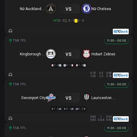
vs
Nữ Auckland United
Nữ Chelsea
HT
0 - 0
0 - 0
0 - 0
11:30 - 08.08
vs
Kingborough Lions
Hobart Zebras
0 - 4
4 - 1
1 - 4
0.73
0.5
0.98
1.03
2.5
0.78
11:30 - 08.08
vs
Devonport City
Launceston City
1 - 3
4 - 1
3 - 2
0.85
1
0.95
0.85
3.5/4
0.95
11:30 - 08.08