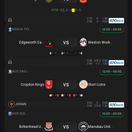
HT
0 - 0
0 - 0
0 - 0
0.73
0
1.08
0.98
4
0.83
12:00 - 08.08
vs
Edgeworth Eagles
Weston Workers FC
1 - 0
2 - 2
1 - 2
0.98
0/0.5
0.83
0.80
1.5
1.00
12:00 - 08.08
vs
Croydon Kings
Sturt Lions
0 - 2
1 - 1
3 - 1
0.93
0
0.88
JOHAN
0.80
3.5/4
1.00
12:00 - 08.08
vs
Birkenhead United
Manukau United