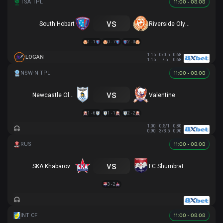
11:00 - 08.08
vs
South Hobart
Riverside Olympic
1 - 1
0 - 7
2 - 0
1.15
0/0.5
0.68
LOGAN
1.15
7.5
0.68
11:00 - 08.08
vs
Newcastle Olympic
Valentine
1 - 6
1 - 1
2 - 2
1.00
0.5/1
0.80
0.90
3/3.5
0.90
11:00 - 08.08
vs
SKA Khabarovsk-2
FC Shumbrat Saransk
3 - 2
11:00 - 08.08