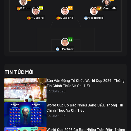
DR Congo
1
7.3
7.0
6.9
P.Porro
M.Cucurella
P.Cubarsí
A.Laporte
N.Tagliafico
03/07 22:00
Argentina
3
Cabo Verde
2
07/07 16:00
9.8
Argentina
3
03/07 18:00
Australia
1 (2)
Ai Cập
2
E.Martínez
Ai Cập
1 (4)
03/07 03:00
TIN TỨC MỚI
Thụy Sĩ
2
Algeria
0
Sân Vận Động Tổ Chức World Cup 2026: Thông
07/07 20:00
Tin Chính Thức Và Chi Tiết
Thụy Sĩ
0 (4)
04/07 01:30
03/05/2026
Colombia
1
Colombia
0 (3)
Ghana
0
World Cup Có Bao Nhiêu Bảng Đấu: Thông Tin
Chính Thức Và Chi Tiết
03/05/2026
World Cup 2026 Có Bao Nhiêu Trận Đấu: Thông