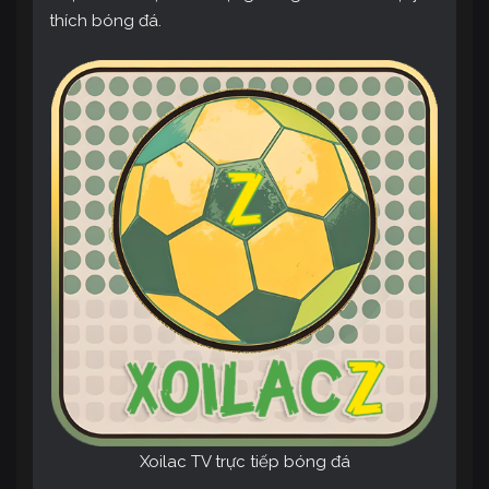
thích bóng đá.
Xoilac TV trực tiếp bóng đá