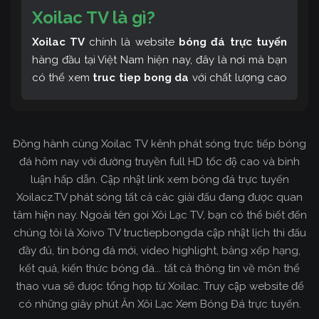
Xoilac TV là gì?
Xoilac TV
chính là website
bóng đá trực tuyến
hàng đầu tại Việt Nam hiện nay, đây là nơi mà bạn
có thể xem
truc tiep bong da
với chất lượng cao
và bình luận tiếng Việt miễn phí cùng cộng đồng
fan hâm mộ đông đảo yêu thích Xoilac TV. Thêm
vào đó, còn có thể tham khảo rất nhiều các thông
Đồng hành cùng Xoilac TV kênh phát sóng trực tiếp bóng
tin về bóng đá cực kỳ bổ ích mỗi ngày.
đá hôm nay với đường truyền full HD tốc độ cao và bình
luận hấp dẫn. Cập nhật link xem bóng đá trực tuyến
Xoilacz.TV phát sóng tất cả các giải đấu đang được quan
tâm hiện nay. Ngoài tên gọi Xôi Lạc TV, bạn có thể biết đến
chúng tôi là Xoivo TV tructiepbongda cập nhật lịch thi đấu
đầy đủ, tin bóng đá mới, video highlight, bảng xếp hạng,
kết quả, kiến thức bóng đá... tất cả thông tin về môn thể
thao vua sẽ được tổng hợp từ Xoilac. Truy cập website để
có những giây phút Ăn Xôi Lạc Xem Bóng Đá trực tuyến.