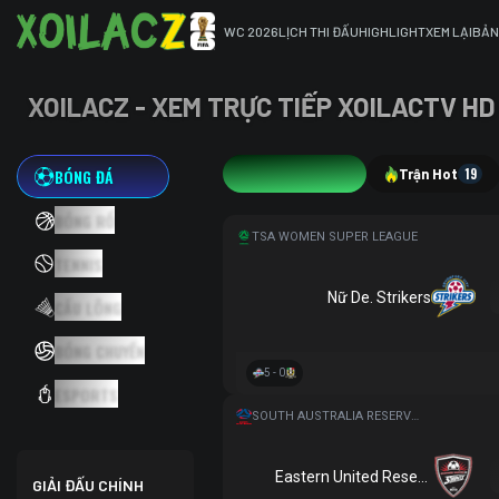
WC 2026
LỊCH THI ĐẤU
HIGHLIGHT
XEM LẠI
BẢN
XOILACZ - XEM TRỰC TIẾP XOILACTV HD
BÓNG ĐÁ
11
Trận Hot
19
BÓNG RỔ
TSA WOMEN SUPER LEAGUE
TENNIS
Nữ De. Strikers
CẦU LÔNG
BÓNG CHUYỀN
5 - 0
ESPORTS
SOUTH AUSTRALIA RESERVE LEAGUE
Eastern United Reserves
GIẢI ĐẤU CHÍNH