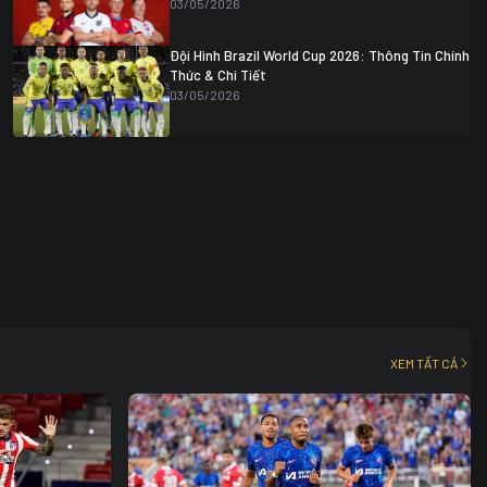
03/05/2026
Đội Hình Brazil World Cup 2026: Thông Tin Chính
Thức & Chi Tiết
03/05/2026
0
2
XEM TẤT CẢ