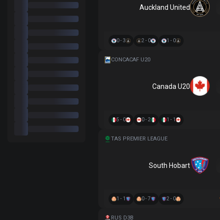
Auckland United
0 - 3
2 - 0
1 - 0
CONCACAF U20
Canada U20
5 - 0
0 - 2
1 - 1
TAS PREMIER LEAGUE
South Hobart
1 - 1
0 - 7
2 - 0
RUS D3B