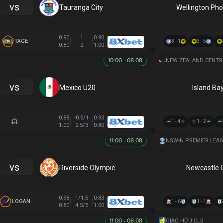
vs
Tauranga City
0.90
1
0.90
TAGE
3 - 1
3 - 5
0.80
2
1.00
10:00 - 08.08
vs
Mexico U20
Island Ba
0.88
-0.5/1
0.93
1 - 4
1 - 2
1.00
2.5/3
0.80
11:00 - 08.08
NSW-N PREMIER LEA
vs
Riverside Olympic
Newcastle 
0.98
1/1.5
0.83
LOGAN
1 - 6
1 - 1
0.80
4.5/5
1.00
11:00 - 08.08
GIAO HỮU CLB