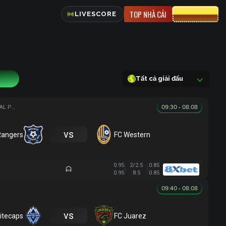
TOP NHÀ CÁI
CƯỢC 8XBET
LIVESCORE
92
Tất cả giải đấu
09:30 - 08.08
NEW ZEALAND CENTRAL PREMIER LEAGUE
vs
Rangers
FC Western
0.95
2/2.5
0.85
0.95
8.5
0.85
09:40 - 08.08
vs
itecaps
FC Juarez