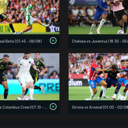
12/07 01:00
Argentina
3
Thụy Sĩ
1
eal Betis (01:45 – 06/08)
Chelsea vs Juventus (18:30 – 05
Inter Miami vs Columbus Crew (07:10 – 02/08)
Girona vs Arsenal (01:00 – 02/08