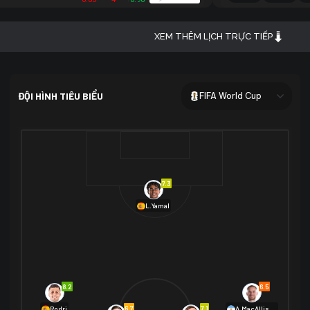
XEM THÊM LỊCH TRỰC TIẾP
ĐỘI HÌNH TIÊU BIỂU
FIFA World Cup
7.3
L.Yamal
8.2
6.5
09/07 20:00
6.7
7.1
Rodri
A.MacAllister