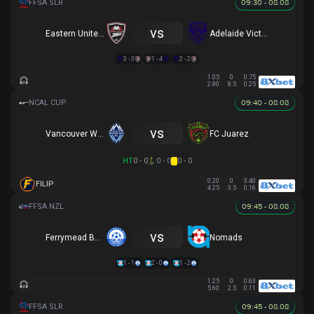
09:30 - 08.08
vs
Eastern United Reserves
Adelaide Victory Reserves
3 - 3
1 - 4
2 - 2
1.05
0
0.75
2.80
8.5
0.25
09:40 - 08.08
vs
Vancouver Whitecaps
FC Juarez
HT
0 - 0
0 - 0
0 - 0
0.20
0
3.40
FILIP
4.25
3.5
0.16
09:45 - 08.08
vs
Ferrymead Bays
Nomads
1 - 1
2 - 0
1 - 2
1.25
0
0.63
5.60
2.5
0.11
09:45 - 08.08