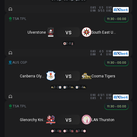
0.85
0.5
0.95
0.98
5/5.5
0.83
11:30 - 08.08
vs
Ulverstone
South East United
2 - 0
0.83
-0.5
0.98
0.88
4
0.93
11:30 - 08.08
vs
Canberra Olympic
Cooma Tigers
3 - 2
0 - 1
1 - 4
0.90
-0.5/1
0.90
0.85
6
0.95
11:30 - 08.08
vs
Glenorchy Knights
LAN Thurston
0 - 4
3 - 5
3 - 0