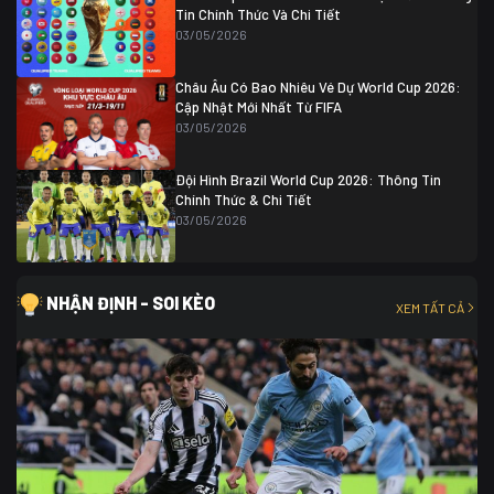
Tin Chính Thức Và Chi Tiết
03/05/2026
Châu Âu Có Bao Nhiêu Vé Dự World Cup 2026:
Cập Nhật Mới Nhất Từ FIFA
03/05/2026
Đội Hình Brazil World Cup 2026: Thông Tin
Chính Thức & Chi Tiết
03/05/2026
NHẬN ĐỊNH - SOI KÈO
XEM TẤT CẢ