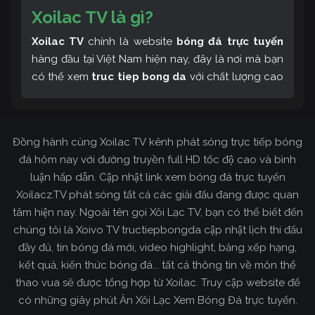
Xoilac TV là gì?
Xoilac TV
chính là website
bóng đá trực tuyến
hàng đầu tại Việt Nam hiện nay, đây là nơi mà bạn
có thể xem
truc tiep bong da
với chất lượng cao
và bình luận tiếng Việt miễn phí cùng cộng đồng
fan hâm mộ đông đảo yêu thích Xoilac TV. Thêm
vào đó, còn có thể tham khảo rất nhiều các thông
Đồng hành cùng Xoilac TV kênh phát sóng trực tiếp bóng
tin về bóng đá cực kỳ bổ ích mỗi ngày.
đá hôm nay với đường truyền full HD tốc độ cao và bình
luận hấp dẫn. Cập nhật link xem bóng đá trực tuyến
Xoilacz.TV phát sóng tất cả các giải đấu đang được quan
tâm hiện nay. Ngoài tên gọi Xôi Lạc TV, bạn có thể biết đến
chúng tôi là Xoivo TV tructiepbongda cập nhật lịch thi đấu
đầy đủ, tin bóng đá mới, video highlight, bảng xếp hạng,
kết quả, kiến thức bóng đá... tất cả thông tin về môn thể
thao vua sẽ được tổng hợp từ Xoilac. Truy cập website để
có những giây phút Ăn Xôi Lạc Xem Bóng Đá trực tuyến.