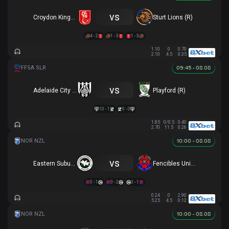
vs
Croydon Kings (R)
Sturt Lions (R)
4 - 2
1 - 3
1 - 3
1.10
0
0.70
2.10
4.5
0.35
09:45 - 08.08
vs
Adelaide City (R)
Playford (R)
10 - 1
0 - 0
1.85
0/0.5
0.40
2.70
11.5
0.26
10:00 - 08.08
vs
Eastern Suburbs AFC
Fencibles United
0 - 1
0 - 2
3 - 1
0.24
0
2.90
5.25
4.5
0.12
10:00 - 08.08