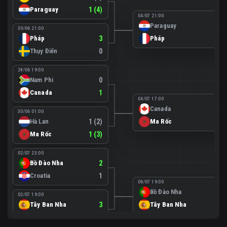
Paraguay
1 (4)
04/07 21:00
Paraguay
0
30/06 21:00
Pháp
3
Pháp
1
Thụy Điển
0
28/06 19:00
Nam Phi
0
Canada
1
04/07 17:00
Canada
0
30/06 01:00
Hà Lan
1 (2)
Ma Rốc
3
Ma Rốc
1 (3)
02/07 23:00
Bồ Đào Nha
2
Croatia
1
06/07 19:00
Bồ Đào Nha
0
02/07 19:00
Tây Ban Nha
3
Tây Ban Nha
1
Áo
0