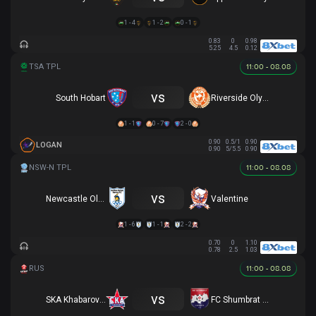
1 - 4
1 - 2
0 - 1
0.83
0
0.98
5.25
4.5
0.12
11:00 - 08.08
vs
South Hobart
Riverside Olympic
1 - 1
0 - 7
2 - 0
0.90
0.5/1
0.90
LOGAN
0.90
5/5.5
0.90
11:00 - 08.08
vs
Newcastle Olympic
Valentine
1 - 6
1 - 1
2 - 2
0.70
0
1.10
0.78
2.5
1.03
11:00 - 08.08
vs
SKA Khabarovsk-2
FC Shumbrat Saransk