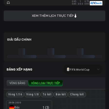
0.95
1
0.75
0.85
3/3.5
0.95
XEM THÊM LỊCH TRỰC TIẾP
GIẢI ĐẤU CHÍNH
BẢNG XẾP HẠNG
FIFA World Cup
VÒNG BẢNG
VÒNG LOẠI TRỰC TIẾP
Vòng 1/16
Vòng 1/8
Tứ kết
Bán kết
Chung kết
29/06 20:30
Đức
1 (3)