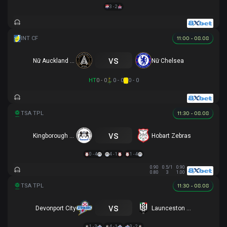
3 - 2
11:00 - 08.08
vs
Nữ Auckland United
Nữ Chelsea
HT
0 - 0
0 - 0
0 - 0
11:30 - 08.08
vs
Kingborough Lions
Hobart Zebras
0 - 4
4 - 1
1 - 4
0.90
0.5/1
0.90
0.80
3
1.00
11:30 - 08.08
vs
Devonport City
Launceston City
1 - 3
4 - 1
3 - 2