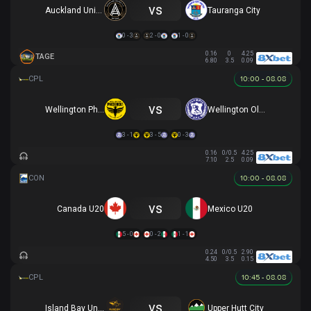
vs
Auckland United
Tauranga City
0 - 3
2 - 0
1 - 0
0.16
0
4.25
TAGE
6.80
3.5
0.09
10:00 - 08.08
vs
Wellington Phoenix (R)
Wellington Olympic
3 - 1
3 - 5
0 - 3
0.16
0/0.5
4.25
7.10
2.5
0.09
10:00 - 08.08
vs
Canada U20
Mexico U20
5 - 0
0 - 2
1 - 1
0.24
0/0.5
2.90
4.50
3.5
0.15
10:45 - 08.08
vs
Island Bay United
Upper Hutt City