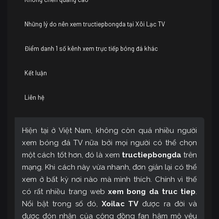
Những lý do nên xem tructiepbongda tại Xôi Lạc TV
Điểm danh 1 số kênh xem trực tiếp bóng đá khác
Kết luận
Liên hệ
Hiện tại ở Việt Nam, không còn quá nhiều người
xem bóng đá TV nữa bởi mọi người có thể chọn
một cách tốt hơn, đó là xem
tructiepbongda
trên
mạng. Khi cách này vừa nhanh, đơn giản lại có thể
xem ở bất kỳ nơi nào mà mình thích. Chính vì thế
có rất nhiều trang web
xem bong da truc tiep
.
Nổi bật trong số đó,
Xoilac TV
được ra đời và
được đón nhận của cộng đồng fan hâm mộ yêu