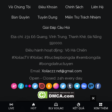
Về Chúng Tôi
Điều Khoản
Chính Sách
Liên Hệ
Bản Quyền
Tuyển Dụng
Miễn Trừ Trách Nhiệm
Giải Đáp Câu Hỏi
Địa chỉ:
231 Đỗ Quang, Vĩnh Trung, Thanh Khê, Đà Nẵng
Xoilac TV Trực Tiếp Bóng Đá
550000.
Điều hành hoạt động : Võ Hà Chiến
Trong tất cả các website phát sóng bóng đá trực
#XoilacTV #Xoilac #tructiepbongda #xembongda
tiếp hiện nay tại Việt Nam. Website được nhiều
#bongdatructuyen
người đánh giá và lựa chọn nhất phải kể đến
Email:
Xoilaczz.net@gmail.com
Xoilacz.TV bởi chúng tôi đã có tên tuổi trên thị
trường phát sóng trực tiếp bóng đá từ rất lâu cho
Open - Closed: 24h every day.
đến nay.
Copyright © 2020 Xoilac TV, All rights reserved.
LIVE
HOT
BLV XOILAC
KẾT QUẢ
XEM THÊM