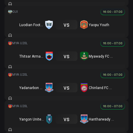
16:00 - 07.08
vs
Luodian Football Association
Yaopu Youth
16:00 - 07.08
vs
Thitsar Arman FC
Myawady FC U20
16:00 - 07.08
vs
Yadanarbon U20
Chinland FC U20
16:00 - 07.08
vs
Yangon United FC U20
Hantharwady Utd U20