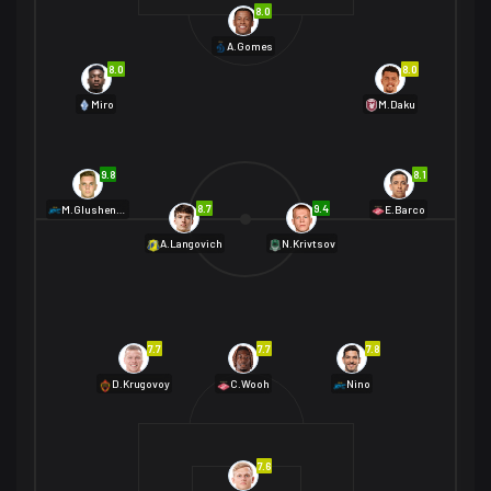
8.0
A.Gomes
8.0
8.0
Miro
M.Daku
9.8
8.1
8.7
9.4
M.Glushenkov
E.Barco
A.Langovich
N.Krivtsov
7.7
7.7
7.8
D.Krugovoy
C.Wooh
Nino
7.6