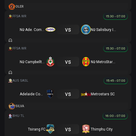
OLER
15:30 - 07.08
vs
Nữ Ade. Comets (R)
Nữ Salisbury Inter (R)
15:30 - 07.08
vs
Nữ Campbelltown City (R)
Nữ MetroStars (R)
15:45 - 07.08
vs
Adelaide Comets FC
Metrostars SC
SILVA
16:00 - 07.08
vs
Tsirang FC
Thimphu City