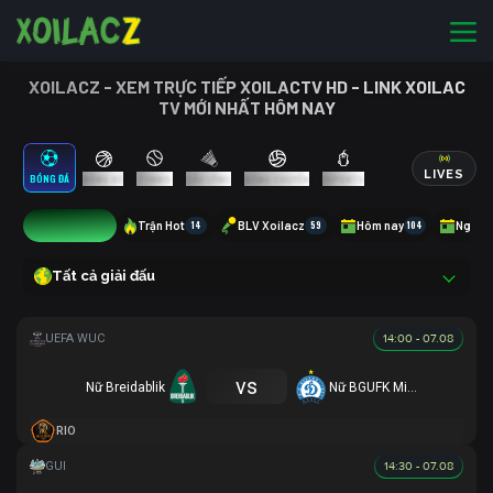
XOILACZ - XEM TRỰC TIẾP XOILACTV HD - LINK XOILAC
TV MỚI NHẤT HÔM NAY
LIVES
BÓNG ĐÁ
BÓNG RỔ
TENNIS
CẦU LÔNG
BÓNG CHUYỀN
ESPORTS
0
Trận Hot
14
BLV Xoilacz
59
Hôm nay
104
Ngày 
Tất cả giải đấu
14:00 - 07.08
vs
Nữ Breidablik
Nữ BGUFK Minsk
RIO
14:30 - 07.08