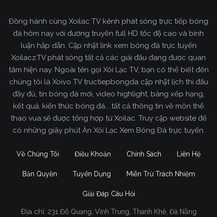
fan hâm mộ đông đảo yêu thích Xoilac TV. Thêm
vào đó, còn có thể tham khảo rất nhiều các thông
Đồng hành cùng Xoilac TV kênh phát sóng trực tiếp bóng
tin về bóng đá cực kỳ bổ ích mỗi ngày.
đá hôm nay với đường truyền full HD tốc độ cao và bình
luận hấp dẫn. Cập nhật link xem bóng đá trực tuyến
Xoilacz.TV phát sóng tất cả các giải đấu đang được quan
tâm hiện nay. Ngoài tên gọi Xôi Lạc TV, bạn có thể biết đến
chúng tôi là Xoivo TV tructiepbongda cập nhật lịch thi đấu
đầy đủ, tin bóng đá mới, video highlight, bảng xếp hạng,
kết quả, kiến thức bóng đá... tất cả thông tin về môn thể
thao vua sẽ được tổng hợp từ Xoilac. Truy cập website để
có những giây phút Ăn Xôi Lạc Xem Bóng Đá trực tuyến.
Về Chúng Tôi
Điều Khoản
Chính Sách
Liên Hệ
Bản Quyền
Tuyển Dụng
Miễn Trừ Trách Nhiệm
Giải Đáp Câu Hỏi
Địa chỉ:
231 Đỗ Quang, Vĩnh Trung, Thanh Khê, Đà Nẵng