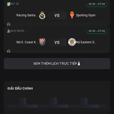
16:30 - 07.08
vs
Racing Santander
Sporting Gijon
16:30 - 07.08
vs
Nữ G. Coast Knights
Nữ Eastern Suburbs
XEM THÊM LỊCH TRỰC TIẾP
GIẢI ĐẤU CHÍNH