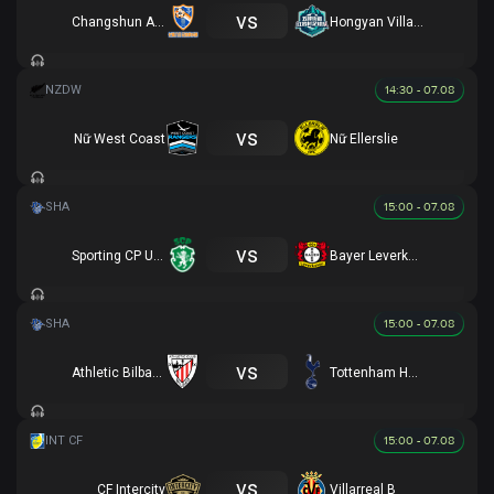
vs
Changshun August
Hongyan Village II
14:30 - 07.08
vs
Nữ West Coast
Nữ Ellerslie
15:00 - 07.08
vs
Sporting CP U17
Bayer Leverkusen U17
15:00 - 07.08
vs
Athletic Bilbao U17
Tottenham Hotspur U17
15:00 - 07.08
vs
CF Intercity
Villarreal B