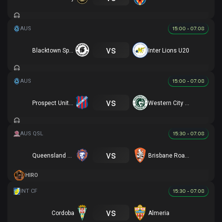
15:00 - 07.08
vs
Blacktown Spartans U20
Inter Lions U20
15:00 - 07.08
vs
Prospect United U20
Western City Rangers FC U20
15:30 - 07.08
vs
Queensland Lions SC
Brisbane Roar (Y)
HIRO
15:30 - 07.08
vs
Cordoba
Almeria