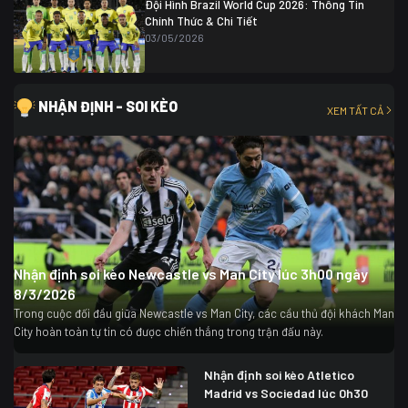
Đội Hình Brazil World Cup 2026: Thông Tin
Chính Thức & Chi Tiết
03/05/2026
NHẬN ĐỊNH - SOI KÈO
XEM TẤT CẢ
Nhận định soi kèo Newcastle vs Man City lúc 3h00 ngày
8/3/2026
Trong cuộc đối đầu giữa Newcastle vs Man City, các cầu thủ đội khách Man
City hoàn toàn tự tin có được chiến thắng trong trận đấu này.
Nhận định soi kèo Atletico
Madrid vs Sociedad lúc 0h30