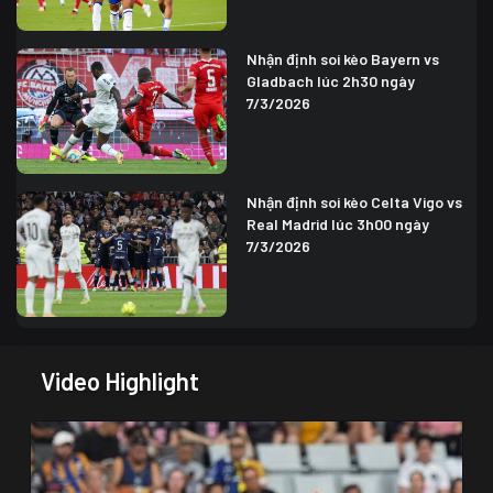
Nhận định soi kèo Bayern vs
Gladbach lúc 2h30 ngày
7/3/2026
Nhận định soi kèo Celta Vigo vs
Real Madrid lúc 3h00 ngày
7/3/2026
Video Highlight