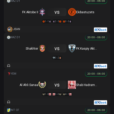
20:00 - 06.08
vs
FK Aktobe II
Ekibastuzets
1 - 1
2 - 5
3 - 3
JEAN
20:00 - 06.08
vs
Shakhter
FK Kaspiy Aktau B
0 - 2
20:00 - 06.08
vs
Al Ahli Sanaa
Shab Hadramawt
1 - 0
0 - 0
4 - 1
20:00 - 06.08