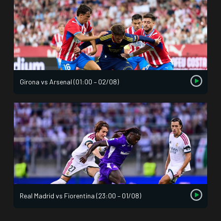
Girona vs Arsenal (01:00 – 02/08)
Real Madrid vs Fiorentina (23:00 – 01/08)