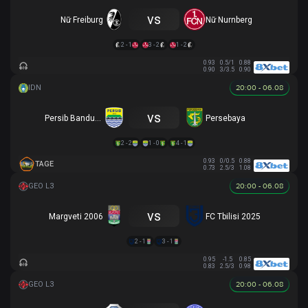
vs
Nữ Freiburg
Nữ Nurnberg
2 - 1
3 - 2
1 - 2
0.93
0.5/1
0.88
0.90
3/3.5
0.90
20:00 - 06.08
vs
Persib Bandung
Persebaya
2 - 2
1 - 0
4 - 1
0.93
0/0.5
0.88
TAGE
0.73
2.5/3
1.08
20:00 - 06.08
vs
Margveti 2006
FC Tbilisi 2025
2 - 1
3 - 1
0.95
-1.5
0.85
0.83
2.5/3
0.98
20:00 - 06.08