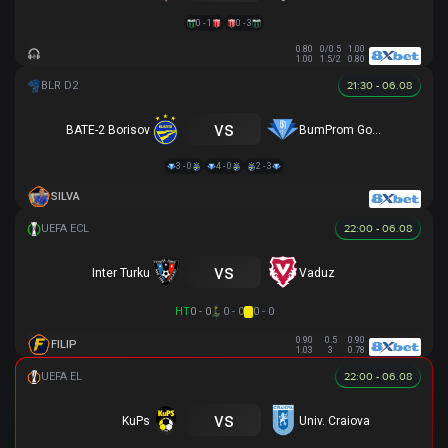
0 - 1
0 - 3
0.80
0/0.5
1.00
1.00
1.5/2
0.80
21:30 - 06.08
vs
BATE-2 Borisov
BumProm Gomel
3 - 0
4 - 0
2 - 3
SILVA
22:00 - 06.08
vs
Inter Turku
Vaduz
HT
0 - 0
0 - 0
0 - 0
0.90
0.5
0.90
FILIP
1.03
3
0.78
22:00 - 06.08
vs
KuPs
Univ. Craiova