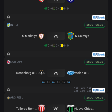
HT
0 - 0
0 - 0
0 - 0
21:00 - 06.08
vs
Al Markhiya
Al-Salmiya
HT
0 - 0
0 - 0
0 - 0
21:00 - 06.08
vs
Rosenborg U19
Molde U19
0 - 1
7 - 2
2 - 2
0.83
-0.5
0.98
0.95
3.5/4
0.85
21:00 - 06.08
vs
Talleres Remedios (R)
Nueva Chicago Reserves