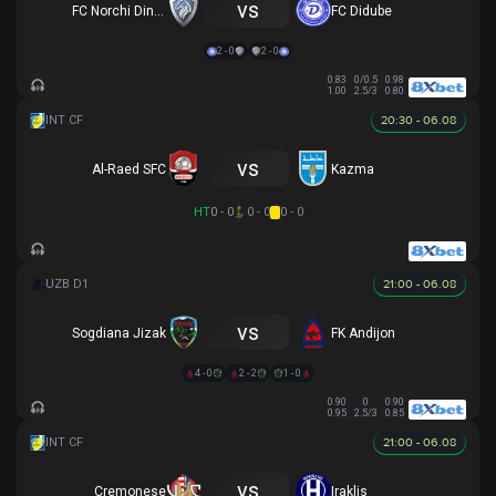
vs
FC Norchi Dinamoeli Tbilisi
FC Didube
2 - 0
2 - 0
0.83
0/0.5
0.98
1.00
2.5/3
0.80
20:30 - 06.08
vs
Al-Raed SFC
Kazma
HT
0 - 0
0 - 0
0 - 0
21:00 - 06.08
vs
Sogdiana Jizak
FK Andijon
4 - 0
2 - 2
1 - 0
0.90
0
0.90
0.95
2.5/3
0.85
21:00 - 06.08
vs
Cremonese
Iraklis