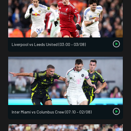
Liverpool vs Leeds United (03:00 – 03/08)
Inter Miami vs Columbus Crew (07:10 – 02/08)