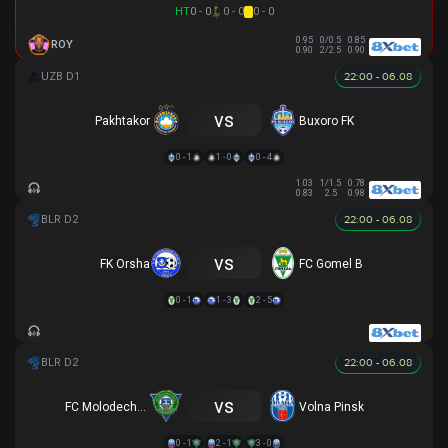
HT
0 - 0
0 - 0
0 - 0
0.95
0/0.5
0.85
ROY
0.90
2/2.5
0.90
22:00 - 06.08
vs
Pakhtakor
Buxoro FK
0 - 1
1 - 0
0 - 4
1.03
1/1.5
0.78
0.83
2.5
0.98
22:00 - 06.08
vs
FK Orsha
FC Gomel B
0 - 1
1 - 3
2 - 5
22:00 - 06.08
vs
FC Molodechno
Volna Pinsk
0 - 1
2 - 1
3 - 0