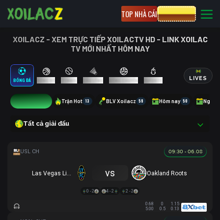
TOP NHÀ CÁI
CƯỢC 8XBET
XOILACZ - XEM TRỰC TIẾP XOILACTV HD - LINK XOILAC
TV MỚI NHẤT HÔM NAY
LIVES
BÓNG ĐÁ
BÓNG RỔ
TENNIS
CẦU LÔNG
BÓNG CHUYỀN
ESPORTS
2
Trận Hot
13
BLV Xoilacz
58
Hôm nay
50
Ngày 
Tất cả giải đấu
09:30 - 06.08
vs
Las Vegas Lights
Oakland Roots
0 - 2
4 - 2
2 - 2
0.68
0
1.15
5.00
0.5
0.13