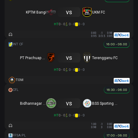
vs
KPTM Bangi
UKM FC
HT
0 - 0
0 - 0
0 - 0
0.83
-1
0.98
0.95
3/3.5
0.85
16:00 - 06.08
vs
PT Prachuap FC
Terengganu FC
HT
0 - 0
0 - 0
0 - 0
TOM
16:30 - 06.08
vs
Bidhannagar MSA
BSS Sporting Club
HT
0 - 0
0 - 0
0 - 0
1.00
-1
0.80
0.98
3
0.83
17:00 - 06.08