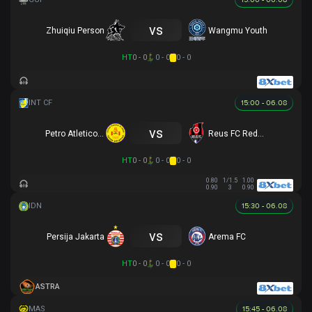
vs
Zhuiqiu Person
Wangmu Youth
HT
0 - 0
0 - 0
0 - 0
15:00 - 06.08
vs
Petro Atletico de Luanda
Reus FC Reddis
HT
0 - 0
0 - 0
0 - 0
0.80
1/1.5
1.00
0.90
3
0.90
15:30 - 06.08
vs
Persija Jakarta
Arema FC
HT
0 - 0
0 - 0
0 - 0
ASTRA
15:45 - 06.08