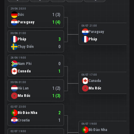
29/06 20:30
Đức
1 (3)
Paraguay
1 (4)
04/07 21:00
Paraguay
0
30/06 21:00
Pháp
3
Pháp
1
Thụy Điển
0
28/06 19:00
Nam Phi
0
Canada
1
04/07 17:00
Canada
0
30/06 01:00
Hà Lan
1 (2)
Ma Rốc
3
Ma Rốc
1 (3)
02/07 23:00
Bồ Đào Nha
2
Croatia
1
06/07 19:00
Bồ Đào Nha
0
02/07 19:00