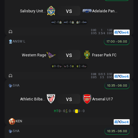
vs
Salisbury United
Adelaide Panthers
2 - 0
0 - 0
0 - 4
0.80
1
1.00
0.95
3.5/4
0.85
17:00 - 06.08
vs
Western Rage
Fraser Park FC
9 - 0
5 - 5
2 - 4
0.88
0/0.5
0.93
0.85
3.5
0.95
18:35 - 06.08
vs
Athletic Bilbao U17
Arsenal U17
HT
0 - 0
0 - 0
0 - 0
KEN
18:35 - 06.08