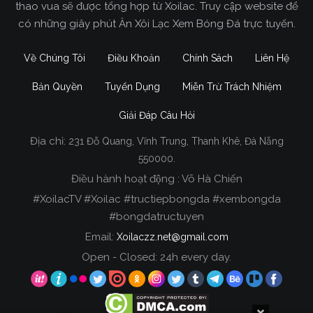
thao vua sẽ được tổng hợp từ Xoilac. Truy cập website để
có những giây phút Ăn Xôi Lạc Xem Bóng Đá trực tuyến.
Về Chúng Tôi
Điều Khoản
Chính Sách
Liên Hệ
Bản Quyền
Tuyển Dụng
Miễn Trừ Trách Nhiệm
Giải Đáp Câu Hỏi
Địa chỉ:
231 Đỗ Quang, Vĩnh Trung, Thanh Khê, Đà Nẵng
Xoilac TV Trực Tiếp Bóng Đá
550000.
Điều hành hoạt động : Võ Hà Chiến
Trong tất cả các website phát sóng bóng đá trực
#XoilacTV #Xoilac #tructiepbongda #xembongda
tiếp hiện nay tại Việt Nam. Website được nhiều
#bongdatructuyen
người đánh giá và lựa chọn nhất phải kể đến
Email:
Xoilaczz.net@gmail.com
Xoilacz.TV bởi chúng tôi đã có tên tuổi trên thị
trường phát sóng trực tiếp bóng đá từ rất lâu cho
Open - Closed: 24h every day.
đến nay.