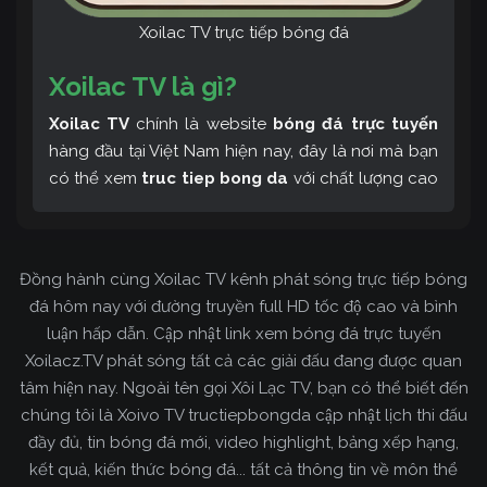
Xoilac TV trực tiếp bóng đá
Xoilac TV là gì?
Xoilac TV
chính là website
bóng đá trực tuyến
hàng đầu tại Việt Nam hiện nay, đây là nơi mà bạn
có thể xem
truc tiep bong da
với chất lượng cao
và bình luận tiếng Việt miễn phí cùng cộng đồng
fan hâm mộ đông đảo yêu thích Xoilac TV. Thêm
vào đó, còn có thể tham khảo rất nhiều các thông
Đồng hành cùng Xoilac TV kênh phát sóng trực tiếp bóng
tin về bóng đá cực kỳ bổ ích mỗi ngày.
đá hôm nay với đường truyền full HD tốc độ cao và bình
luận hấp dẫn. Cập nhật link xem bóng đá trực tuyến
Xoilacz.TV phát sóng tất cả các giải đấu đang được quan
tâm hiện nay. Ngoài tên gọi Xôi Lạc TV, bạn có thể biết đến
chúng tôi là Xoivo TV tructiepbongda cập nhật lịch thi đấu
đầy đủ, tin bóng đá mới, video highlight, bảng xếp hạng,
kết quả, kiến thức bóng đá... tất cả thông tin về môn thể