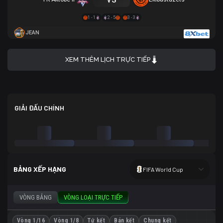
1 - 1
2 - 5
3 - 3
JEAN
XEM THÊM LỊCH TRỰC TIẾP
GIẢI ĐẤU CHÍNH
BẢNG XẾP HẠNG
FIFA World Cup
VÒNG BẢNG
VÒNG LOẠI TRỰC TIẾP
Vòng 1/16
Vòng 1/8
Tứ kết
Bán kết
Chung kết