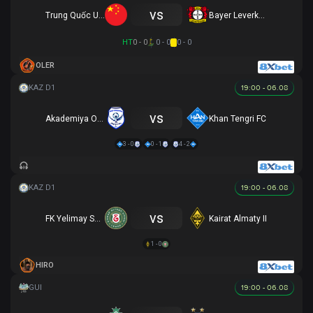
vs
Trung Quốc U17
Bayer Leverkusen U17
HT
0 - 0
0 - 0
0 - 0
OLER
19:00 - 06.08
vs
Akademiya Ontustik
Khan Tengri FC
3 - 0
0 - 1
4 - 2
19:00 - 06.08
vs
FK Yelimay Semey B
Kairat Almaty II
1 - 0
HIRO
19:00 - 06.08