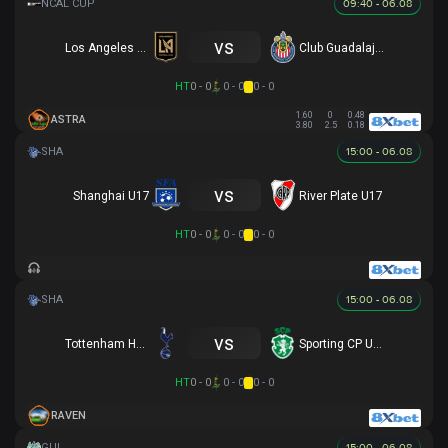
09:40 - 06.08
vs
Los Angeles FC
Club Guadalajara
HT
0 - 0
0 - 0
0 - 0
1.60
0
0.48
ASTRA
3.80
2.5
0.18
15:00 - 06.08
vs
Shanghai U17
River Plate U17
HT
0 - 0
0 - 0
0 - 0
15:00 - 06.08
vs
Tottenham Hotspur U17
Sporting CP U17
HT
0 - 0
0 - 0
0 - 0
RAVEN
15:00 - 06.08