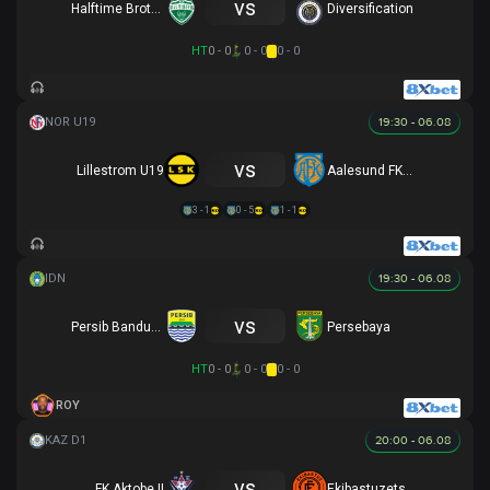
vs
Halftime Brothers
Diversification
HT
0 - 0
0 - 0
0 - 0
19:30 - 06.08
vs
Lillestrom U19
Aalesund FKU19
3 - 1
0 - 5
1 - 1
19:30 - 06.08
vs
Persib Bandung
Persebaya
HT
0 - 0
0 - 0
0 - 0
ROY
20:00 - 06.08
vs
FK Aktobe II
Ekibastuzets