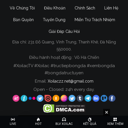
Về Chúng Tôi
Điều Khoản
Chính Sách
Liên Hệ
Bản Quyền
Tuyển Dụng
Miễn Trừ Trách Nhiệm
Giải Đáp Câu Hỏi
Địa chỉ:
231 Đỗ Quang, Vĩnh Trung, Thanh Khê, Đà Nẵng
Xoilac TV Trực Tiếp Bóng Đá
550000.
Điều hành hoạt động : Võ Hà Chiến
Trong tất cả các website phát sóng bóng đá trực
#XoilacTV #Xoilac #tructiepbongda #xembongda
tiếp hiện nay tại Việt Nam. Website được nhiều
#bongdatructuyen
người đánh giá và lựa chọn nhất phải kể đến
Email:
Xoilaczz.net@gmail.com
Xoilacz.TV bởi chúng tôi đã có tên tuổi trên thị
trường phát sóng trực tiếp bóng đá từ rất lâu cho
Open - Closed: 24h every day.
đến nay.
Copyright © 2020 Xoilac TV, All rights reserved.
LIVE
HOT
BLV XOILAC
KẾT QUẢ
XEM THÊM