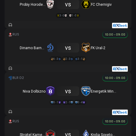
vs
Probiy Horodenka
FC Chernigiv
3 - 0
1 - 0
18:00 - 09.08
vs
Dinamo Barnaul
FK Ural-2
6 - 3
2 - 3
3 - 1
18:00 - 09.08
vs
Niva Dolbizno
Energetik Minsk
3 - 1
2 - 1
0 - 4
18:00 - 09.08
vs
Stroitel Kamensk
Krylia Sovetov-2