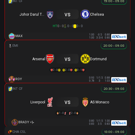
19:00 - 09.08
vs
Johor Darul Takzim
Chelsea
HT
0 - 0
0 - 0
0 - 0
1.00
-0.5
0.80
MAX
1.00
3.5/4
0.80
20:00 - 09.08
vs
Arsenal
Dortmund
2 - 0
2 - 0
0 - 1
0.93
1/1.5
0.88
ROY
0.78
3
1.03
20:30 - 09.08
vs
Liverpool
AS Monaco
1 - 0
2 - 0
0.80
1/1.5
1.00
+1
BRADY
0.83
3.5
0.83
18:00 - 09.08