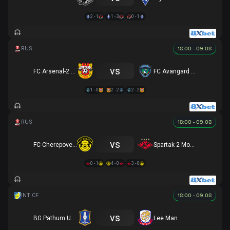
2 - 1
1 - 3
0 - 1
18:00 - 09.08
vs
FC Arsenal-2 Tula
FC Avangard Kursk
1 - 0
2 - 2
2 - 2
18:00 - 09.08
vs
FC Cherepovets
Spartak 2 Moscow
0 - 1
4 - 0
3 - 0
18:00 - 09.08
vs
BG Pathum United
Lee Man