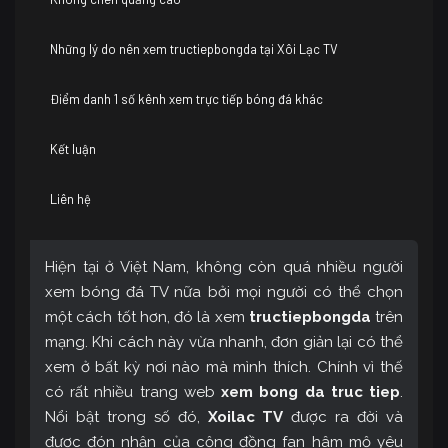
Những lý do nên xem tructiepbongda tại Xôi Lạc TV
Điểm danh 1 số kênh xem trực tiếp bóng đá khác
Kết luận
Liên hệ
Hiện tại ở Việt Nam, không còn quá nhiều người
xem bóng đá TV nữa bởi mọi người có thể chọn
một cách tốt hơn, đó là xem
tructiepbongda
trên
mạng. Khi cách này vừa nhanh, đơn giản lại có thể
xem ở bất kỳ nơi nào mà mình thích. Chính vì thế
có rất nhiều trang web
xem bong da truc tiep
.
Nổi bật trong số đó,
Xoilac TV
được ra đời và
được đón nhận của cộng đồng fan hâm mộ yêu