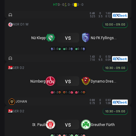
HT
0 - 0
0 - 0
0 - 0
0.48
0
1.60
5.25
3.5
0.12
18:00 - 09.08
vs
Nữ Klepp
Nữ FK Fyllingsdalen
2 - 0
0 - 3
0 - 1
1.43
0
0.53
7.10
9.5
0.09
18:30 - 09.08
vs
Nürnberg
Dynamo Dresden
0 - 2
1 - 2
1 - 1
0.88
0
0.93
JOHAN
0.73
3
1.08
18:30 - 09.08
vs
St. Pauli
Greuther Fürth
3 - 1
3 - 2
0 - 0