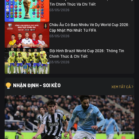
Tin Chính Thức Và Chi Tiết
03/05/2026
Châu Âu Có Bao Nhiêu Vé Dự World Cup 2026:
Cập Nhật Mới Nhất Từ FIFA
03/05/2026
Đội Hình Brazil World Cup 2026: Thông Tin
Chính Thức & Chi Tiết
03/05/2026
NHẬN ĐỊNH - SOI KÈO
XEM TẤT CẢ