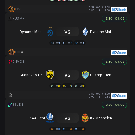
0.73
0/0.5
1.08
RIO
0.80
3
1.00
18:30 - 09.08
vs
Dynamo Moscow
Dynamo Makhachkala
3 - 0
1 - 0
4 - 0
HIRO
18:30 - 09.08
vs
Guangzhou Power
Guangxi Hengchen
1 - 0
0 - 1
1 - 2
0.80
0/0.5
1.00
0.95
1
0.85
18:30 - 09.08
vs
KAA Gent
KV Mechelen
1 - 0
1 - 1
3 - 1