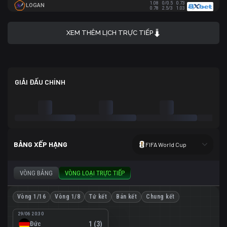
1.08
0/0.5
0.73
LOGAN
0.78
2.5/3
1.03
XEM THÊM LỊCH TRỰC TIẾP
GIẢI ĐẤU CHÍNH
BẢNG XẾP HẠNG
FIFA World Cup
VÒNG BẢNG
VÒNG LOẠI TRỰC TIẾP
Vòng 1/16
Vòng 1/8
Tứ kết
Bán kết
Chung kết
29/06 20:30
Đức
1 (3)