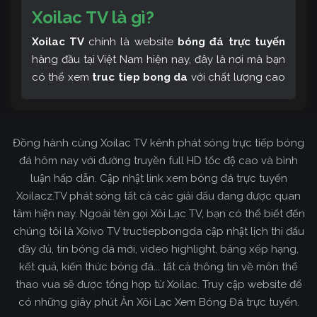
Xoilac TV là gì?
Xoilac TV
chính là website
bóng đá trực tuyến
hàng đầu tại Việt Nam hiện nay, đây là nơi mà bạn
có thể xem
truc tiep bong da
với chất lượng cao
và bình luận tiếng Việt miễn phí cùng cộng đồng
fan hâm mộ đông đảo yêu thích Xoilac TV. Thêm
vào đó, còn có thể tham khảo rất nhiều các thông
Đồng hành cùng Xoilac TV kênh phát sóng trực tiếp bóng
tin về bóng đá cực kỳ bổ ích mỗi ngày.
đá hôm nay với đường truyền full HD tốc độ cao và bình
luận hấp dẫn. Cập nhật link xem bóng đá trực tuyến
Xoilacz.TV phát sóng tất cả các giải đấu đang được quan
tâm hiện nay. Ngoài tên gọi Xôi Lạc TV, bạn có thể biết đến
chúng tôi là Xoivo TV tructiepbongda cập nhật lịch thi đấu
đầy đủ, tin bóng đá mới, video highlight, bảng xếp hạng,
kết quả, kiến thức bóng đá... tất cả thông tin về môn thể
thao vua sẽ được tổng hợp từ Xoilac. Truy cập website để
có những giây phút Ăn Xôi Lạc Xem Bóng Đá trực tuyến.