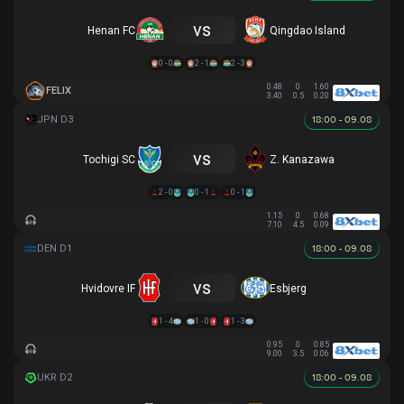
vs
Henan FC
Qingdao Island
0 - 0
2 - 1
2 - 3
0.48
0
1.60
FELIX
3.40
0.5
0.20
18:00 - 09.08
vs
Tochigi SC
Z. Kanazawa
2 - 0
0 - 1
0 - 1
1.15
0
0.68
7.10
4.5
0.09
18:00 - 09.08
vs
Hvidovre IF
Esbjerg
1 - 4
1 - 0
1 - 3
0.95
0
0.85
9.00
3.5
0.06
18:00 - 09.08