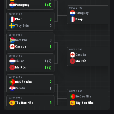
Paraguay
1 (4)
04/07 21:00
Paraguay
0
30/06 21:00
Pháp
3
Pháp
1
Thụy Điển
0
28/06 19:00
Nam Phi
0
Canada
1
04/07 17:00
Canada
0
30/06 01:00
Hà Lan
1 (2)
Ma Rốc
3
Ma Rốc
1 (3)
02/07 23:00
Bồ Đào Nha
2
Croatia
1
06/07 19:00
Bồ Đào Nha
0
02/07 19:00
Tây Ban Nha
3
Tây Ban Nha
1
Áo
0