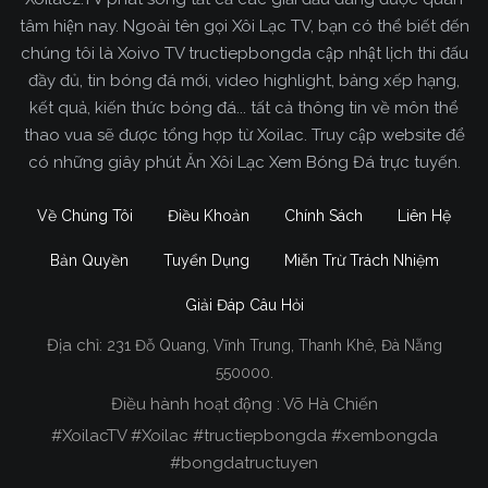
tâm hiện nay. Ngoài tên gọi Xôi Lạc TV, bạn có thể biết đến
chúng tôi là Xoivo TV tructiepbongda cập nhật lịch thi đấu
đầy đủ, tin bóng đá mới, video highlight, bảng xếp hạng,
kết quả, kiến thức bóng đá... tất cả thông tin về môn thể
thao vua sẽ được tổng hợp từ Xoilac. Truy cập website để
có những giây phút Ăn Xôi Lạc Xem Bóng Đá trực tuyến.
Về Chúng Tôi
Điều Khoản
Chính Sách
Liên Hệ
Bản Quyền
Tuyển Dụng
Miễn Trừ Trách Nhiệm
Giải Đáp Câu Hỏi
Địa chỉ:
231 Đỗ Quang, Vĩnh Trung, Thanh Khê, Đà Nẵng
Xoilac TV Trực Tiếp Bóng Đá
550000.
Điều hành hoạt động : Võ Hà Chiến
Trong tất cả các website phát sóng bóng đá trực
#XoilacTV #Xoilac #tructiepbongda #xembongda
tiếp hiện nay tại Việt Nam. Website được nhiều
#bongdatructuyen
người đánh giá và lựa chọn nhất phải kể đến