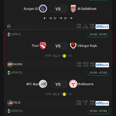
vs
Burgan SC
Al-Salibikhaet
3 - 1
1 - 3
2 - 2
1.00
-1
0.80
0.95
2.5/3
0.85
01:00 - 07.08
vs
Thun
Vikingur Reykjavik
HT
0 - 0
0 - 0
0 - 0
0.98
0/0.5
0.83
RAVEN
1.03
2.5/3
0.78
01:00 - 07.08
vs
AFC Ajax
Shelbourne
HT
0 - 0
0 - 0
0 - 0
0.93
0.5/1
0.88
FELIX
0.98
4
0.83
01:00 - 07.08