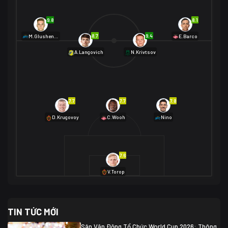
9.8
8.1
8.7
9.4
M.Glushenkov
E.Barco
A.Langovich
N.Krivtsov
7.7
7.7
7.8
D.Krugovoy
C.Wooh
Nino
7.6
V.Torop
TIN TỨC MỚI
Sân Vận Động Tổ Chức World Cup 2026: Thông