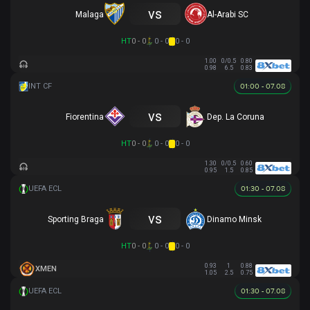
vs
Malaga
Al-Arabi SC
HT
0 - 0
0 - 0
0 - 0
1.00
0/0.5
0.80
0.98
6.5
0.83
01:00 - 07.08
vs
Fiorentina
Dep. La Coruna
HT
0 - 0
0 - 0
0 - 0
1.30
0/0.5
0.60
0.95
1.5
0.85
01:30 - 07.08
vs
Sporting Braga
Dinamo Minsk
HT
0 - 0
0 - 0
0 - 0
0.93
1
0.88
XMEN
1.05
2.5
0.75
01:30 - 07.08