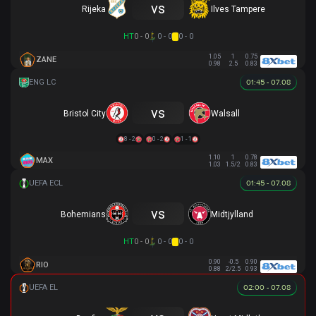
vs
Rijeka
Ilves Tampere
HT
0 - 0
0 - 0
0 - 0
1.05
1
0.75
ZANE
0.98
2.5
0.83
01:45 - 07.08
vs
Bristol City
Walsall
8 - 2
0 - 2
1 - 1
1.10
1
0.78
MAX
1.03
1.5/2
0.83
01:45 - 07.08
vs
Bohemians
Midtjylland
HT
0 - 0
0 - 0
0 - 0
0.90
-0.5
0.90
RIO
0.88
2/2.5
0.93
02:00 - 07.08