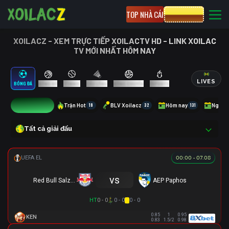
TOP NHÀ CÁI
CƯỢC 8XBET
XOILACZ - XEM TRỰC TIẾP XOILACTV HD - LINK XOILAC
TV MỚI NHẤT HÔM NAY
LIVES
BÓNG ĐÁ
BÓNG RỔ
TENNIS
CẦU LÔNG
BÓNG CHUYỀN
ESPORTS
25
Trận Hot
18
BLV Xoilacz
32
Hôm nay
131
Ngày 
Tất cả giải đấu
00:00 - 07.08
vs
Red Bull Salzburg
AEP Paphos
HT
0 - 0
0 - 0
0 - 0
0.85
1
0.95
KEN
0.83
1.5/2
0.98