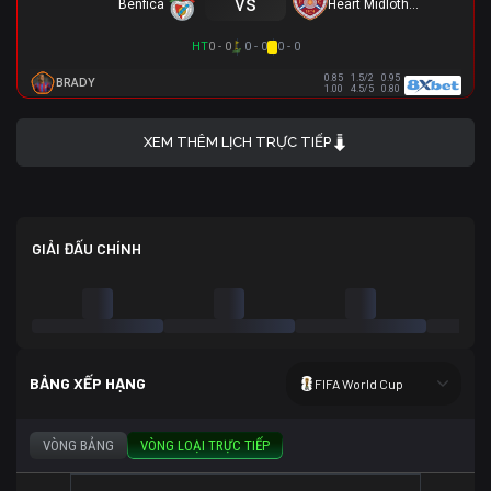
vs
Benfica
Heart Midlothian
HT
0 - 0
0 - 0
0 - 0
0.85
1.5/2
0.95
BRADY
1.00
4.5/5
0.80
XEM THÊM LỊCH TRỰC TIẾP
GIẢI ĐẤU CHÍNH
BẢNG XẾP HẠNG
FIFA World Cup
VÒNG BẢNG
VÒNG LOẠI TRỰC TIẾP