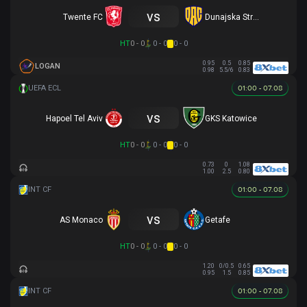
vs
Twente FC
Dunajska Streda
HT
0 - 0
0 - 0
0 - 0
0.95
0.5
0.85
LOGAN
0.98
5.5/6
0.83
01:00 - 07.08
vs
Hapoel Tel Aviv
GKS Katowice
HT
0 - 0
0 - 0
0 - 0
0.73
0
1.08
1.00
2.5
0.80
01:00 - 07.08
vs
AS Monaco
Getafe
HT
0 - 0
0 - 0
0 - 0
1.20
0/0.5
0.65
0.95
1.5
0.85
01:00 - 07.08