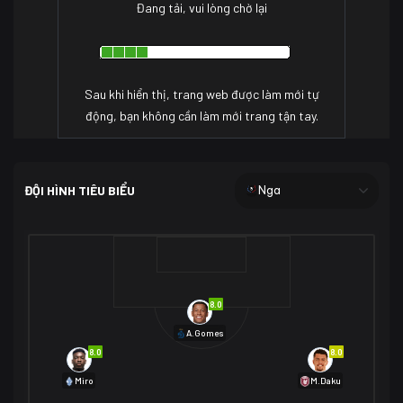
Đang tải, vui lòng chờ lại
Sau khi hiển thị, trang web được làm mới tự
động, bạn không cần làm mới trang tận tay.
ĐỘI HÌNH TIÊU BIỂU
Nga
8.0
A.Gomes
8.0
8.0
Miro
M.Daku