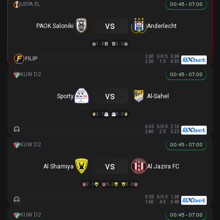
00:45 - 07.08
vs
PAOK Saloniki
Anderlecht
1 - 3
2 - 2
2.00
0/0.5
0.38
FILIP
2.30
1.5
0.33
00:45 - 07.08
vs
Sporty
Al-Sahel
2 - 1
0 - 2
0.35
0/0.5
2.10
2.80
2.5
0.25
00:45 - 07.08
vs
Al Shamiya
Al Jazira FC
2 - 1
5 - 2
0 - 3
0.55
0/0.5
1.38
1.60
4.5
0.48
00:45 - 07.08