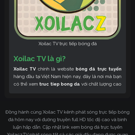
Xoilac TV trực tiếp bóng đá
Xoilac TV là gì?
Xoilac TV
chính là website
bóng đá trực tuyến
hàng đầu tại Việt Nam hiện nay, đây là nơi mà bạn
có thể xem
truc tiep bong da
với chất lượng cao
và bình luận tiếng Việt miễn phí cùng cộng đồng
fan hâm mộ đông đảo yêu thích Xoilac TV. Thêm
vào đó, còn có thể tham khảo rất nhiều các thông
Đồng hành cùng Xoilac TV kênh phát sóng trực tiếp bóng
tin về bóng đá cực kỳ bổ ích mỗi ngày.
đá hôm nay với đường truyền full HD tốc độ cao và bình
luận hấp dẫn. Cập nhật link xem bóng đá trực tuyến
Xoilacz.TV phát sóng tất cả các giải đấu đang được quan