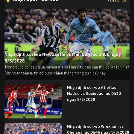
XEM TẤT CẢ
Nhận định soi kèo Newcastle vs Man City lúc 3h00 ngày
8/3/2026
Trong cuộc đối đầu giữa Newcastle vs Man City, các cầu thủ đội khách Man
City hoàn toàn tự tin có được chiến thắng trong trận đấu này.
Nhận định soi kèo Atletico
Madrid vs Sociedad lúc 0h30
ngày 8/3/2026
Nhận định soi kèo Wrexham vs
Chelsea lúc 0h45 ngày 8/3/2026