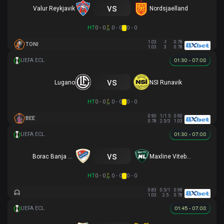
vs
Valur Reykjavik
Nordsjaelland
HT
0 - 0
0 - 0
0 - 0
1.03
-1
0.78
TONI
1.03
3
0.78
01:30 - 07.08
vs
Lugano
NSI Runavik
HT
0 - 0
0 - 0
0 - 0
0.90
1/1.5
0.90
BEE
0.78
2.5/3
1.03
01:30 - 07.08
vs
Borac Banja Luka
Maxline Vitebsk
HT
0 - 0
0 - 0
0 - 0
0.83
0.5/1
0.98
1.03
2.5
0.78
01:45 - 07.08