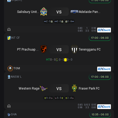
17:00 - 06.08
vs
Salisbury United
Adelaide Panthers
2 - 0
0 - 0
0 - 4
0.83
1
0.98
0.85
3.5
0.95
17:00 - 06.08
vs
PT Prachuap FC
Terengganu FC
HT
0 - 0
0 - 0
0 - 0
TOM
17:00 - 06.08
vs
Western Rage
Fraser Park FC
9 - 0
5 - 5
2 - 4
0.85
0/0.5
0.95
0.98
3.5
0.83
18:35 - 06.08