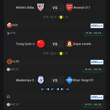
vs
Athletic Bilbao U17
Arsenal U17
HT
0 - 0
0 - 0
0 - 0
KEN
18:35 - 06.08
vs
Trung Quốc U17
Bayer Leverkusen U17
HT
0 - 0
0 - 0
0 - 0
OLER
19:00 - 06.08
vs
Akademiya Ontustik
Khan Tengri FC
3 - 0
0 - 1
4 - 2
19:00 - 06.08