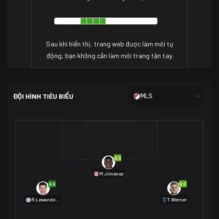
Sau khi hiển thị, trang web được làm mới tự
động, bạn không cần làm mới trang tận tay.
ĐỘI HÌNH TIÊU BIỂU
MLS
8.9
M.Jiménez
9.6
9.0
R.Lewandowski
T.Werner