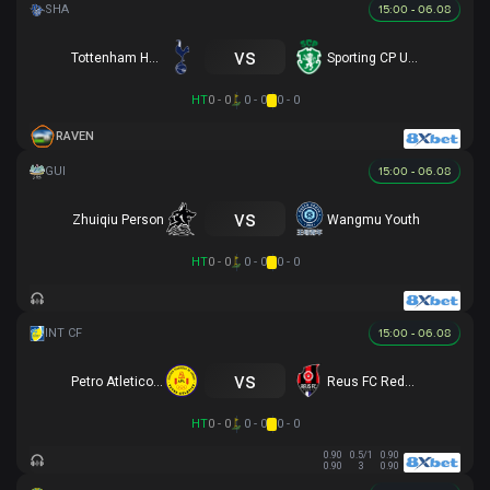
15:00 - 06.08
vs
Tottenham Hotspur U17
Sporting CP U17
HT
0 - 0
0 - 0
0 - 0
RAVEN
15:00 - 06.08
vs
Zhuiqiu Person
Wangmu Youth
HT
0 - 0
0 - 0
0 - 0
15:00 - 06.08
vs
Petro Atletico de Luanda
Reus FC Reddis
HT
0 - 0
0 - 0
0 - 0
0.90
0.5/1
0.90
0.90
3
0.90