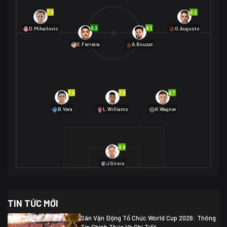
7.9
8.2
9.2
8.1
D.Mihailovic
G.Augusto
E.Ferreira
A.Bouzat
7.8
7.8
8.7
B.Vera
L.Williams
K.Wagner
8.8
J·Sirois
TIN TỨC MỚI
Sân Vận Động Tổ Chức World Cup 2026: Thông