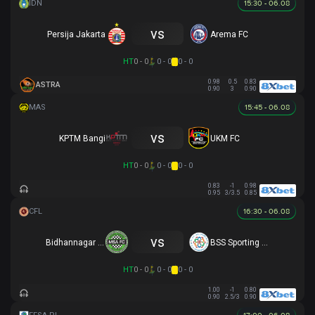
15:30 - 06.08
vs
Persija Jakarta
Arema FC
HT
0 - 0
0 - 0
0 - 0
0.98
0.5
0.83
ASTRA
0.90
3
0.90
15:45 - 06.08
vs
KPTM Bangi
UKM FC
HT
0 - 0
0 - 0
0 - 0
0.83
-1
0.98
0.95
3/3.5
0.85
16:30 - 06.08
vs
Bidhannagar MSA
BSS Sporting Club
HT
0 - 0
0 - 0
0 - 0
1.00
-1
0.80
0.90
2.5/3
0.90