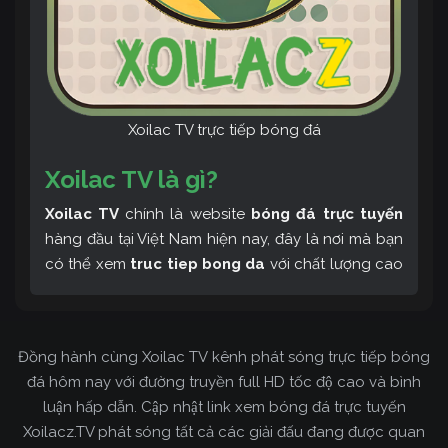
Xoilac TV trực tiếp bóng đá
Xoilac TV là gì?
Xoilac TV
chính là website
bóng đá trực tuyến
hàng đầu tại Việt Nam hiện nay, đây là nơi mà bạn
có thể xem
truc tiep bong da
với chất lượng cao
và bình luận tiếng Việt miễn phí cùng cộng đồng
fan hâm mộ đông đảo yêu thích Xoilac TV. Thêm
vào đó, còn có thể tham khảo rất nhiều các thông
Đồng hành cùng Xoilac TV kênh phát sóng trực tiếp bóng
tin về bóng đá cực kỳ bổ ích mỗi ngày.
đá hôm nay với đường truyền full HD tốc độ cao và bình
luận hấp dẫn. Cập nhật link xem bóng đá trực tuyến
Xoilacz.TV phát sóng tất cả các giải đấu đang được quan