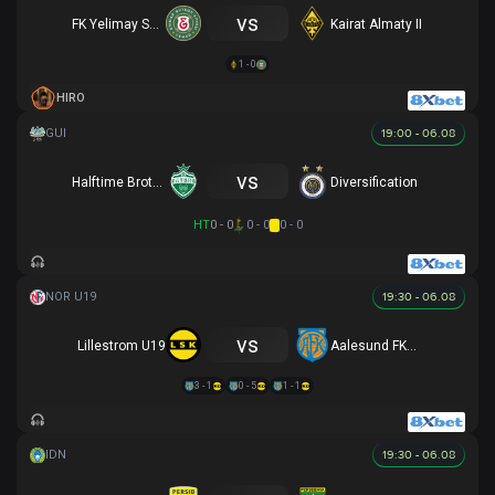
vs
FK Yelimay Semey B
Kairat Almaty II
1 - 0
HIRO
19:00 - 06.08
vs
Halftime Brothers
Diversification
HT
0 - 0
0 - 0
0 - 0
19:30 - 06.08
vs
Lillestrom U19
Aalesund FKU19
3 - 1
0 - 5
1 - 1
19:30 - 06.08