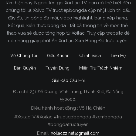
tâm hiện nay. Ngoài tên gọi Xôi Lạc TV, bạn có thể biết đến
chúng tôi là Xoivo TV tructiepbongda cập nhật lịch thi đấu
đầy đủ, tin bóng đá mới, video highlight, bảng xếp hạng,
kết quả, kiến thức bóng đá... tất cả thông tin về môn thể
thao vua sẽ được tổng hợp từ Xoilac. Truy cập website để
có những giây phút Ăn Xôi Lạc Xem Bóng Đá trực tuyến.
Về Chúng Tôi
Điều Khoản
Chính Sách
Liên Hệ
Bản Quyền
Tuyển Dụng
Miễn Trừ Trách Nhiệm
Giải Đáp Câu Hỏi
Địa chỉ:
231 Đỗ Quang, Vĩnh Trung, Thanh Khê, Đà Nẵng
Xoilac TV Trực Tiếp Bóng Đá
550000.
Điều hành hoạt động : Võ Hà Chiến
Trong tất cả các website phát sóng bóng đá trực
#XoilacTV #Xoilac #tructiepbongda #xembongda
tiếp hiện nay tại Việt Nam. Website được nhiều
#bongdatructuyen
người đánh giá và lựa chọn nhất phải kể đến
Email:
Xoilaczz.net@gmail.com
Xoilacz.TV bởi chúng tôi đã có tên tuổi trên thị