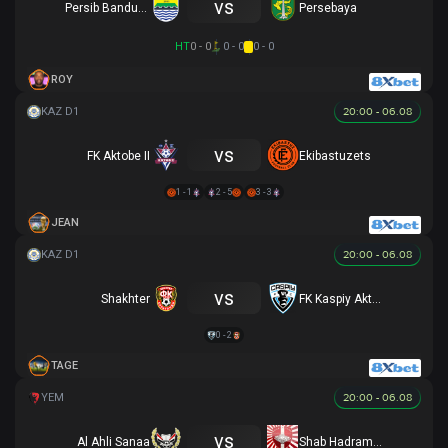
vs
Persib Bandung
Persebaya
HT
0 - 0
0 - 0
0 - 0
ROY
20:00 - 06.08
vs
FK Aktobe II
Ekibastuzets
1 - 1
2 - 5
3 - 3
JEAN
20:00 - 06.08
vs
Shakhter
FK Kaspiy Aktau B
0 - 2
TAGE
20:00 - 06.08
vs
Al Ahli Sanaa
Shab Hadramawt