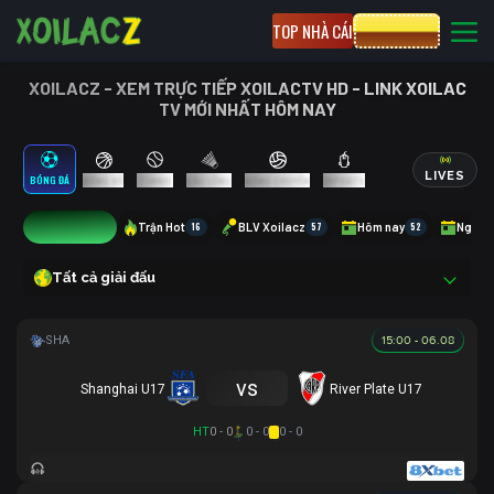
TOP NHÀ CÁI
CƯỢC 8XBET
XOILACZ - XEM TRỰC TIẾP XOILACTV HD - LINK XOILAC
TV MỚI NHẤT HÔM NAY
LIVES
BÓNG ĐÁ
BÓNG RỔ
TENNIS
CẦU LÔNG
BÓNG CHUYỀN
ESPORTS
0
Trận Hot
16
BLV Xoilacz
57
Hôm nay
52
Ngày 
Tất cả giải đấu
15:00 - 06.08
vs
Shanghai U17
River Plate U17
HT
0 - 0
0 - 0
0 - 0