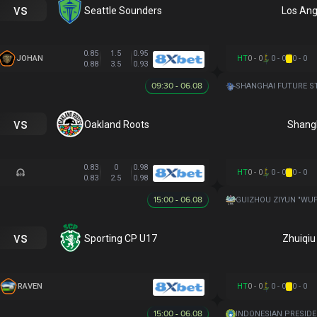
vs
Seattle Sounders
Los Ang
0.85
1.5
0.95
JOHAN
HT
0 - 0
0 - 0
0 - 0
0.88
3.5
0.93
09:30 - 06.08
vs
Oakland Roots
Shang
0.83
0
0.98
HT
0 - 0
0 - 0
0 - 0
0.83
2.5
0.98
15:00 - 06.08
vs
Sporting CP U17
Zhuiqiu
RAVEN
HT
0 - 0
0 - 0
0 - 0
15:00 - 06.08