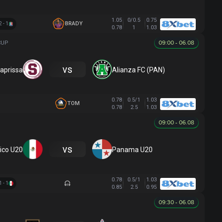
1.05
0/0.5
0.75
BRADY
2 - 1
0.78
1
1.03
09:00 - 06.08
CUP
vs
aprissa
Alianza FC (PAN)
0.78
0.5/1
1.03
TOM
0.78
2.5
1.03
09:00 - 06.08
vs
ico U20
Panama U20
0.78
0.5/1
1.03
1 - 1
0.85
2.5
0.95
09:30 - 06.08