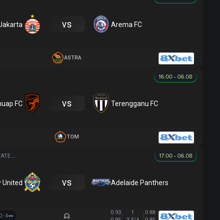
vs
 Jakarta
Arema FC
ASTRA
16:00 - 06.08
vs
huap FC
Terengganu FC
TOM
17:00 - 06.08
SOUTH AUSTRALIA STATE LEAGUE 1
vs
y United
Adelaide Panthers
0.93
1
0.88
0 - 4
0.95
3.5/4
0.85