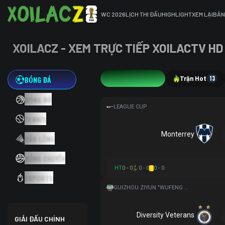
WC 2026
LỊCH THI ĐẤU
HIGHLIGHT
XEM LẠI
BẢN
XOILACZ - XEM TRỰC TIẾP XOILACTV HD
BÓNG ĐÁ
11
Trận Hot
13
BÓNG RỔ
LEAGUE CUP
TENNIS
Monterrey
CẦU LÔNG
BÓNG CHUYỀN
HT
0 - 0
0 - 0
0 - 0
ESPORTS
GUIZHOU ZIYUN "WUFENG CUP" FOOTBALL TOURNAMENT
Diversity Veterans
GIẢI ĐẤU CHÍNH