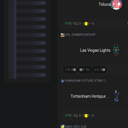
Toluca
HT
0 - 0
0 - 0
0 - 0
USL CHAMPIONSHIP
Las Vegas Lights
0 - 2
4 - 2
2 - 2
SHANGHAI FUTURE STAR CUP
Tottenham Hotspur U17
HT
0 - 0
0 - 0
0 - 0
GIAO HỮU CLB