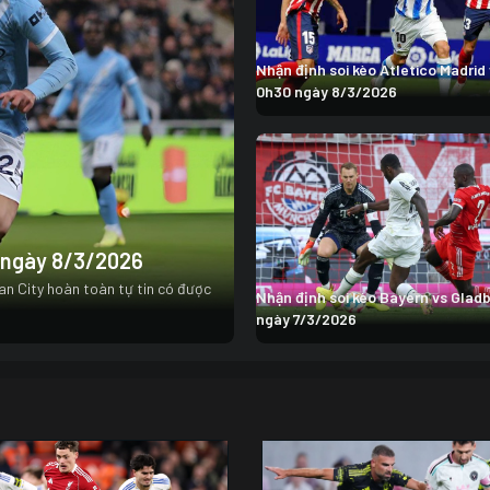
Nhận định soi kèo Atletico Madrid
0h30 ngày 8/3/2026
0 ngày 8/3/2026
an City hoàn toàn tự tin có được
Nhận định soi kèo Bayern vs Glad
ngày 7/3/2026