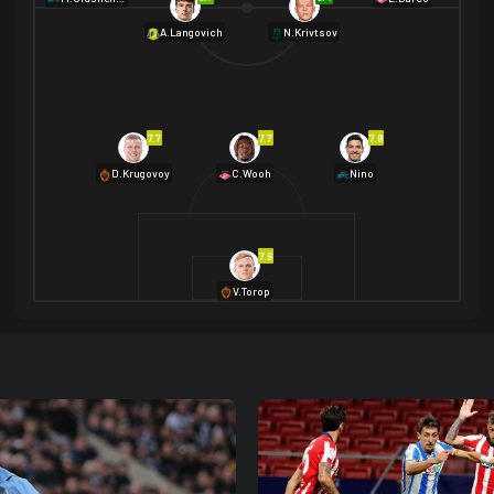
A.Langovich
N.Krivtsov
7.7
7.7
7.8
D.Krugovoy
C.Wooh
Nino
7.6
V.Torop