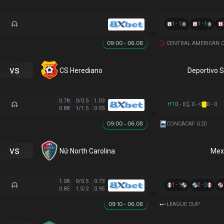
1 - 1
1 - 1
09:00 - 06.08
CENTRAL AMERICAN 
vs
CS Herediano
Deportivo S
0.78
0/0.5
1.03
HT
0 - 0
0 - 0
0 - 0
0.88
1/1.5
0.93
09:00 - 06.08
CONCACAF U20
vs
Nữ North Carolina
Mex
1.08
0/0.5
0.73
1 - 1
2 - 2
0.85
1.5/2
0.95
09:10 - 06.08
LEAGUE CUP