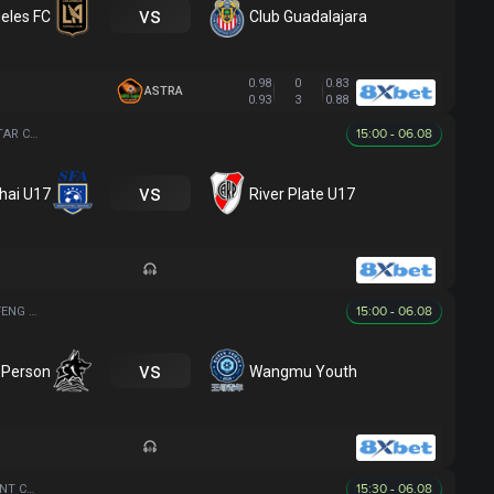
vs
eles FC
Club Guadalajara
0.98
0
0.83
ASTRA
0.93
3
0.88
15:00 - 06.08
SHANGHAI FUTURE STAR CUP
vs
hai U17
River Plate U17
15:00 - 06.08
GUIZHOU ZIYUN "WUFENG CUP" FOOTBALL TOURNAMENT
vs
 Person
Wangmu Youth
15:30 - 06.08
INDONESIAN PRESIDENT CUP