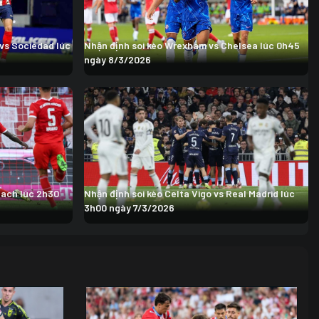
 vs Sociedad lúc
Nhận định soi kèo Wrexham vs Chelsea lúc 0h45
ngày 8/3/2026
bach lúc 2h30
Nhận định soi kèo Celta Vigo vs Real Madrid lúc
3h00 ngày 7/3/2026