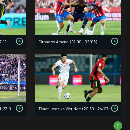
Inter Miami vs Columbus Crew (07:10 – 02/08)
Girona vs Arsenal (01:00 – 02/08)
Rosenborg vs Manchester United (23:00 – 24/07)
Timor Leste vs Việt Nam (20:30 – 24/07)