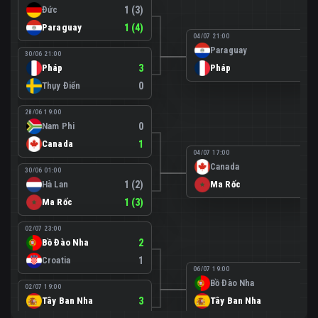
Đức
1 (3)
Paraguay
1 (4)
04/07 21:00
Paraguay
0
30/06 21:00
Pháp
3
Pháp
1
Thụy Điển
0
28/06 19:00
Nam Phi
0
Canada
1
04/07 17:00
Canada
0
30/06 01:00
Hà Lan
1 (2)
Ma Rốc
3
Ma Rốc
1 (3)
02/07 23:00
Bồ Đào Nha
2
Croatia
1
06/07 19:00
Bồ Đào Nha
0
02/07 19:00
Tây Ban Nha
3
Tây Ban Nha
1