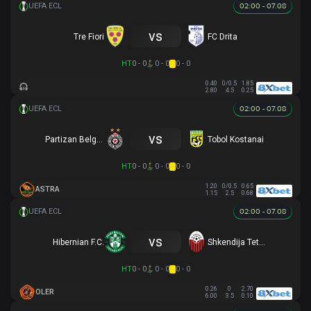
02:00 - 07.08
vs
Tre Fiori
FC Drita
HT
0 - 0
0 - 0
0 - 0
0.40
0/0.5
1.85
2.80
4.5
0.25
02:00 - 07.08
vs
Partizan Belgrade
Tobol Kostanai
HT
0 - 0
0 - 0
0 - 0
1.20
0/0.5
0.65
ASTRA
1.15
2.5
0.68
02:00 - 07.08
vs
Hibernian F.C.
Shkendija Tetovo
HT
0 - 0
0 - 0
0 - 0
0.26
0
2.70
OLER
6.00
3.5
0.10