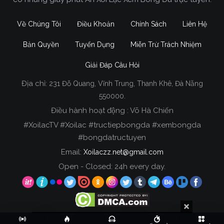
Về Chúng Tôi
Điều Khoản
Chính Sách
Liên Hệ
Bản Quyền
Tuyển Dụng
Miễn Trừ Trách Nhiệm
Giải Đáp Câu Hỏi
Địa chỉ:
231 Đỗ Quang, Vĩnh Trung, Thanh Khê, Đà Nẵng
Xoilac TV Trực Tiếp Bóng Đá
550000.
Điều hành hoạt động : Võ Hà Chiến
Trong tất cả các website phát sóng bóng đá trực
#XoilacTV #Xoilac #tructiepbongda #xembongda
tiếp hiện nay tại Việt Nam. Website được nhiều
#bongdatructuyen
người đánh giá và lựa chọn nhất phải kể đến
Email:
Xoilaczz.net@gmail.com
Xoilacz.TV bởi chúng tôi đã có tên tuổi trên thị
trường phát sóng trực tiếp bóng đá từ rất lâu cho
Open - Closed: 24h every day.
đến nay.
Copyright © 2020 Xoilac TV, All rights reserved.