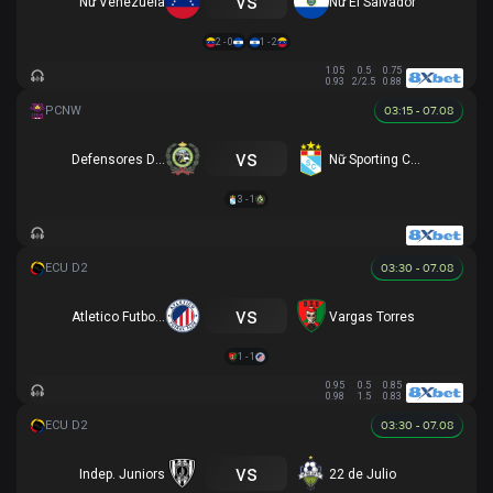
vs
Nữ Venezuela
Nữ El Salvador
2 - 0
1 - 2
1.05
0.5
0.75
0.93
2/2.5
0.88
03:15 - 07.08
vs
Defensores Del Ilucan (W)
Nữ Sporting Cristal
3 - 1
03:30 - 07.08
vs
Atletico Futbol Club
Vargas Torres
1 - 1
0.95
0.5
0.85
0.98
1.5
0.83
03:30 - 07.08
vs
Indep. Juniors
22 de Julio