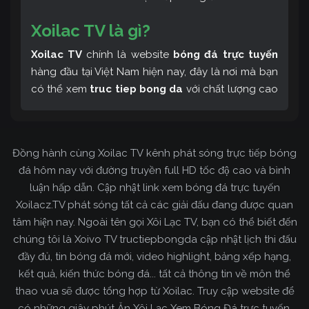
Xoilac TV là gì?
Xoilac TV
chính là website
bóng đá trực tuyến
hàng đầu tại Việt Nam hiện nay, đây là nơi mà bạn
có thể xem
truc tiep bong da
với chất lượng cao
và bình luận tiếng Việt miễn phí cùng cộng đồng
fan hâm mộ đông đảo yêu thích Xoilac TV. Thêm
vào đó, còn có thể tham khảo rất nhiều các thông
Đồng hành cùng Xoilac TV kênh phát sóng trực tiếp bóng
tin về bóng đá cực kỳ bổ ích mỗi ngày.
đá hôm nay với đường truyền full HD tốc độ cao và bình
luận hấp dẫn. Cập nhật link xem bóng đá trực tuyến
Xoilacz.TV phát sóng tất cả các giải đấu đang được quan
tâm hiện nay. Ngoài tên gọi Xôi Lạc TV, bạn có thể biết đến
chúng tôi là Xoivo TV tructiepbongda cập nhật lịch thi đấu
đầy đủ, tin bóng đá mới, video highlight, bảng xếp hạng,
kết quả, kiến thức bóng đá... tất cả thông tin về môn thể
thao vua sẽ được tổng hợp từ Xoilac. Truy cập website để
có những giây phút Ăn Xôi Lạc Xem Bóng Đá trực tuyến.