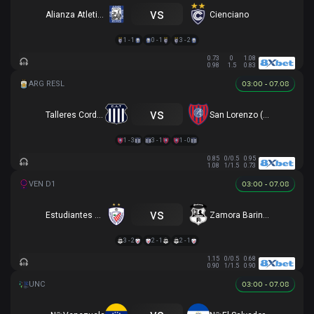
vs
Alianza Atletico
Cienciano
1 - 1
0 - 1
3 - 2
0.73
0
1.08
0.98
1.5
0.83
03:00 - 07.08
vs
Talleres Cordoba (R)
San Lorenzo (R)
1 - 3
3 - 1
1 - 0
0.85
0/0.5
0.95
1.08
1/1.5
0.73
03:00 - 07.08
vs
Estudiantes Merida
Zamora Barinas
3 - 2
2 - 1
2 - 1
1.15
0/0.5
0.68
0.90
1/1.5
0.90
03:00 - 07.08