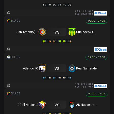
0 - 1
2 - 0
2 - 0
0.85
1.5
0.95
0.93
2.5/3
0.88
03:30 - 07.08
vs
San Antonio(ECU)
Gualaceo SC
1 - 1
3 - 0
2 - 2
04:00 - 07.08
vs
Atletico FC
Real Santander
1 - 1
4 - 0
3 - 2
1.00
0/0.5
0.80
0.98
2.5
0.83
04:30 - 07.08
vs
CD El Nacional
AD Nueve de Octubre