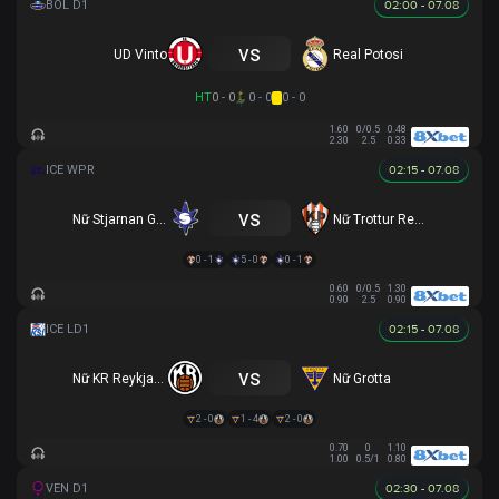
02:00 - 07.08
vs
UD Vinto
Real Potosi
HT
0 - 0
0 - 0
0 - 0
1.60
0/0.5
0.48
2.30
2.5
0.33
02:15 - 07.08
vs
Nữ Stjarnan Gardabaer
Nữ Trottur Reykjavik
0 - 1
5 - 0
0 - 1
0.60
0/0.5
1.30
0.90
2.5
0.90
02:15 - 07.08
vs
Nữ KR Reykjavik
Nữ Grotta
2 - 0
1 - 4
2 - 0
0.70
0
1.10
1.00
0.5/1
0.80
02:30 - 07.08