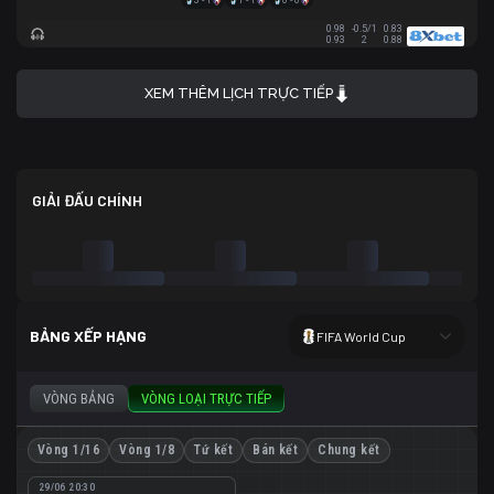
3 - 1
1 - 1
0 - 0
0.98
-0.5/1
0.83
0.93
2
0.88
XEM THÊM LỊCH TRỰC TIẾP
GIẢI ĐẤU CHÍNH
BẢNG XẾP HẠNG
FIFA World Cup
VÒNG BẢNG
VÒNG LOẠI TRỰC TIẾP
Vòng 1/16
Vòng 1/8
Tứ kết
Bán kết
Chung kết
29/06 20:30