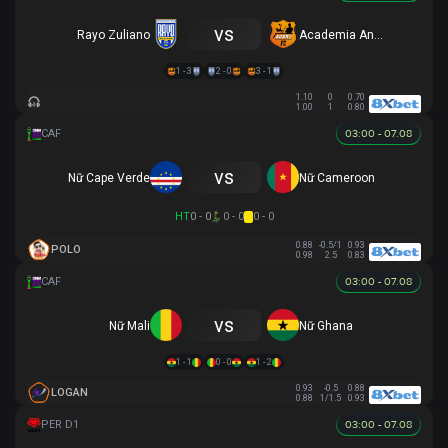
vs
Rayo Zuliano
Academia Anzoategui
1 - 3
2 - 0
3 - 1
1.10
0
0.70
1.00
1
0.80
03:00 - 07.08
vs
Nữ Cape Verde
Nữ Cameroon
HT
0 - 0
0 - 0
0 - 0
0.88
-0.5/1
0.93
POLO
0.98
2.5
0.83
03:00 - 07.08
vs
Nữ Mali
Nữ Ghana
1 - 1
0 - 0
1 - 2
0.93
-0.5
0.88
LOGAN
0.88
1/1.5
0.93
03:00 - 07.08