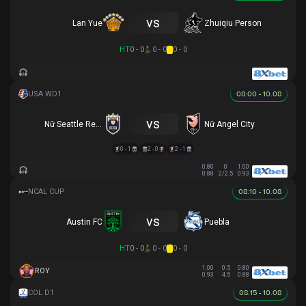
vs
Lan Yue
Zhuiqiu Person
HT
0 - 0
0 - 0
0 - 0
08:00 - 10.08
vs
Nữ Seattle Reign
Nữ Angel City
0 - 1
2 - 0
2 - 1
0.80
0
1.00
0.88
2/2.5
0.93
08:10 - 10.08
vs
Austin FC
Puebla
HT
0 - 0
0 - 0
0 - 0
1.00
0.5
0.80
ROY
0.93
4.5
0.88
08:15 - 10.08