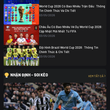
World Cup 2026 Có Bao Nhiêu Trận Đấu: Thông
Tin Chính Thức Và Chi Tiết
03/05/2026
Châu Âu Có Bao Nhiêu Vé Dự World Cup 2026:
Cập Nhật Mới Nhất Từ FIFA
03/05/2026
Đội Hình Brazil World Cup 2026: Thông Tin
Chính Thức & Chi Tiết
03/05/2026
NHẬN ĐỊNH - SOI KÈO
XEM TẤT CẢ