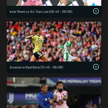
Inter Miami vs Atl. San Luis (06:40 – 06/08)
Arsenal vs Real Betis (01:45 – 06/08)