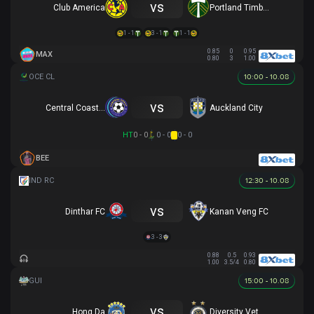
vs
Club America
Portland Timbers
1 - 1
3 - 1
1 - 1
0.85
0
0.95
MAX
0.80
3
1.00
10:00 - 10.08
vs
Central Coast Football
Auckland City
HT
0 - 0
0 - 0
0 - 0
BEE
12:30 - 10.08
vs
Dinthar FC
Kanan Veng FC
3 - 3
0.88
0.5
0.93
1.00
3.5/4
0.80
15:00 - 10.08
vs
Hong Da
Diversity Veterans