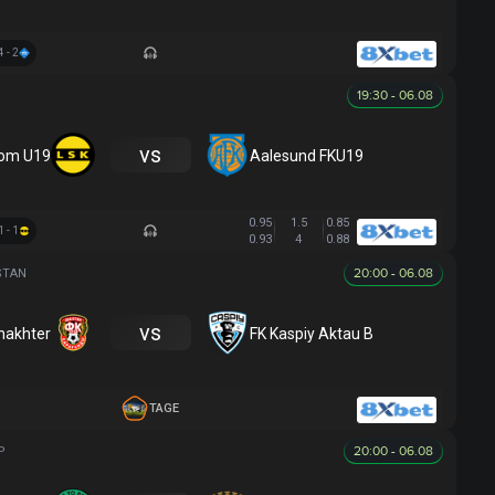
4 - 2
19:30 - 06.08
vs
trom U19
Aalesund FKU19
0.95
1.5
0.85
1 - 1
0.93
4
0.88
20:00 - 06.08
STAN
vs
hakhter
FK Kaspiy Aktau B
TAGE
20:00 - 06.08
P