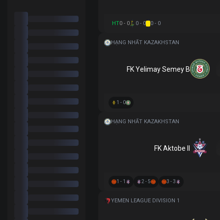
HT
0 - 0
0 - 0
0 - 0
HẠNG NHẤT KAZAKHSTAN
FK Yelimay Semey B
1 - 0
HẠNG NHẤT KAZAKHSTAN
FK Aktobe II
1 - 1
2 - 5
3 - 3
YEMEN LEAGUE DIVISION 1