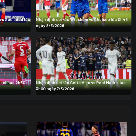
NHÀ VÔ ĐỊCH
 vs Sociedad lúc
Nhận định soi kèo Wrexham vs Chelsea lúc 0h45
19/07 19:00
Tây Ban Nha
1
ngày 8/3/2026
Tây Ban Nha
Argentina
0
TRANH HẠNG 3
18/07 21:00
Pháp
4
bach lúc 2h30
Nhận định soi kèo Celta Vigo vs Real Madrid lúc
Anh
6
3h00 ngày 7/3/2026
1
2