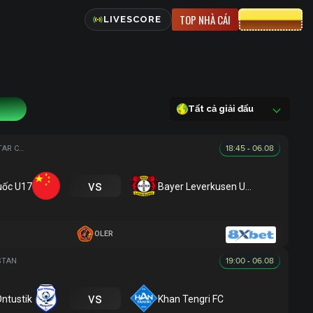
TOP NHÀ CÁI
CƯỢC 8XBET
LIVESCORE
17
Tất cả giải đấu
18:45 - 06.08
SHANGHAI FUTURE STAR CUP
vs
uốc U17
Bayer Leverkusen U17
OLER
19:00 - 06.08
STAN
vs
ntustik
Khan Tengri FC