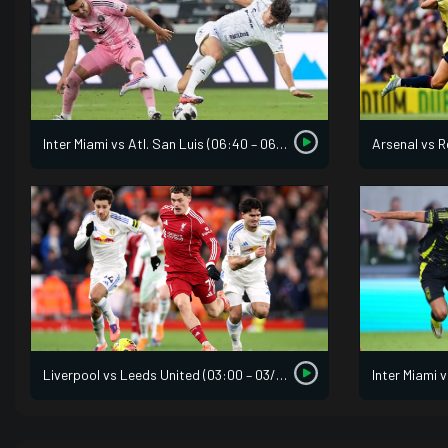
03/07 18:00
Australia
1 (2)
Ai Cập
2
Ai Cập
1 (4)
03/07 03:00
Thụy Sĩ
2
Algeria
0
07/07 20:00
Inter Miami vs Atl. San Luis (06:40 – 06/08)
Arsenal vs R
Thụy Sĩ
0 (4)
04/07 01:30
Colombia
1
Colombia
0 (3)
Ghana
0
Liverpool vs Leeds United (03:00 – 03/08)