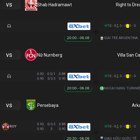
vs
Shab Hadramawt
Right to Dr
HT
0 - 0
0 - 0
0 - 0
20:00 - 06.08
GIẢI TRẺ ARGENTINA
vs
Nữ Nurnberg
Villa San Ca
0.93
0.5/1
0.88
HT
0 - 0
0 - 0
0 - 0
0.90
3/3.5
0.90
20:00 - 06.08
vs
Persebaya
Ark
0.93
0/0.5
0.88
ROY
HT
0 - 0
0 - 0
0 - 0
0.90
3
0.90
20:30 - 06.08
GIAO HỮU QUỐC TẾ