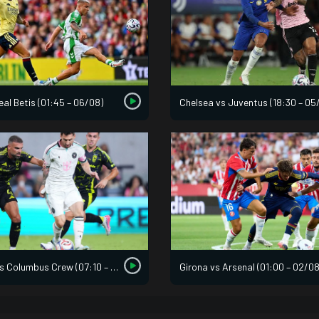
12/07 01:00
Argentina
3
Thụy Sĩ
1
eal Betis (01:45 – 06/08)
Chelsea vs Juventus (18:30 – 05
Inter Miami vs Columbus Crew (07:10 – 02/08)
Girona vs Arsenal (01:00 – 02/08