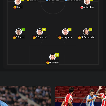
Pháp
2
Ma Rốc
0
Rodri
A.Gordon
8.1
7.5
7.4
7.1
P.Porro
P.Cubarsí
A.Laporte
M.Cucurella
14/07 19:00
Pháp
Tây Ban Nha
7.0
U.Simon
10/07 19:00
Tây Ban Nha
2
Bỉ
1