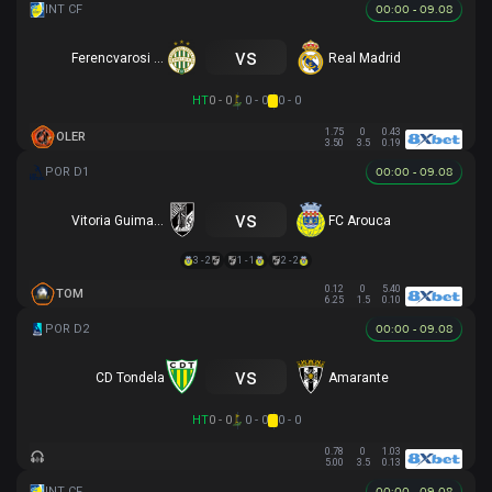
00:00 - 09.08
vs
Ferencvarosi TC
Real Madrid
HT
0 - 0
0 - 0
0 - 0
1.75
0
0.43
OLER
3.50
3.5
0.19
00:00 - 09.08
vs
Vitoria Guimaraes
FC Arouca
3 - 2
1 - 1
2 - 2
0.12
0
5.40
TOM
6.25
1.5
0.10
00:00 - 09.08
vs
CD Tondela
Amarante
HT
0 - 0
0 - 0
0 - 0
0.78
0
1.03
5.00
3.5
0.13
00:00 - 09.08