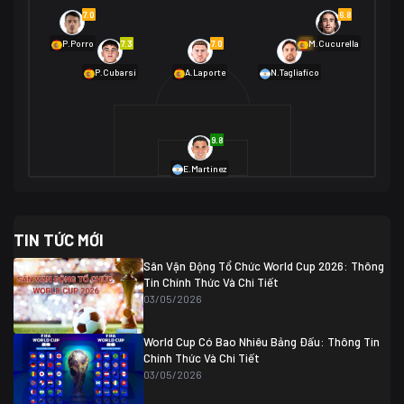
01/07 16:00
7.0
6.8
Anh
2
Anh
3
DR Congo
1
7.3
7.0
6.9
P.Porro
M.Cucurella
P.Cubarsí
A.Laporte
N.Tagliafico
03/07 22:00
Argentina
3
Cabo Verde
2
07/07 16:00
9.8
Argentina
3
03/07 18:00
Australia
1 (2)
Ai Cập
2
E.Martínez
Ai Cập
1 (4)
03/07 03:00
TIN TỨC MỚI
Thụy Sĩ
2
Algeria
0
Sân Vận Động Tổ Chức World Cup 2026: Thông
07/07 20:00
Tin Chính Thức Và Chi Tiết
Thụy Sĩ
0 (4)
04/07 01:30
03/05/2026
Colombia
1
Colombia
0 (3)
Ghana
0
World Cup Có Bao Nhiêu Bảng Đấu: Thông Tin
Chính Thức Và Chi Tiết
03/05/2026