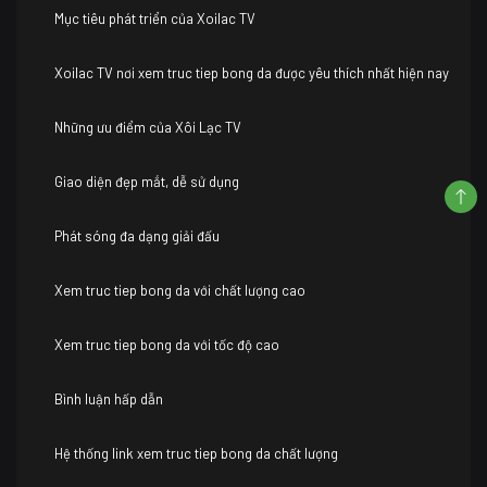
Mục tiêu phát triển của Xoilac TV
Xoilac TV nơi xem truc tiep bong da được yêu thích nhất hiện nay
Những ưu điểm của Xôi Lạc TV
Giao diện đẹp mắt, dễ sử dụng
Phát sóng đa dạng giải đấu
Xem truc tiep bong da với chất lượng cao
Xem truc tiep bong da với tốc độ cao
Bình luận hấp dẫn
Hệ thống link xem truc tiep bong da chất lượng