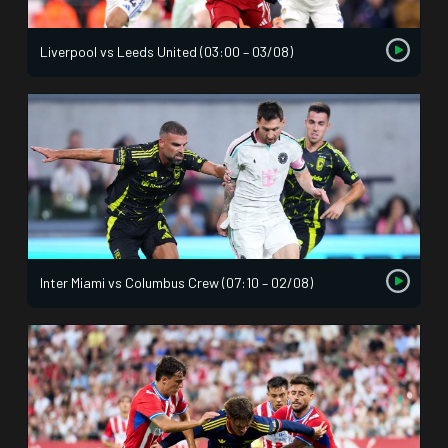
Liverpool vs Leeds United (03:00 – 03/08)
Inter Miami vs Columbus Crew (07:10 – 02/08)