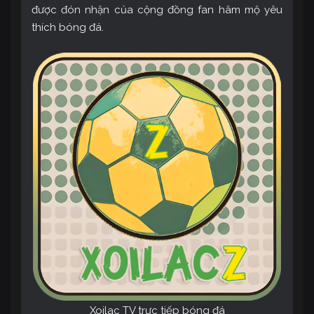
được đón nhận của cộng đồng fan hâm mộ yêu
thích bóng đá.
Xoilac TV trực tiếp bóng đá