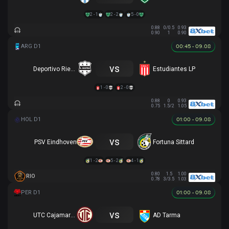
2 - 1
2 - 2
5 - 0
0.88
0/0.5
0.93
0.90
1
0.90
00:45 - 09.08
vs
Deportivo Riestra
Estudiantes LP
1 - 0
2 - 0
0.88
0
0.93
0.75
1.5/2
1.05
01:00 - 09.08
vs
PSV Eindhoven
Fortuna Sittard
1 - 2
5 - 2
4 - 1
0.80
1.5
1.00
RIO
0.78
3/3.5
1.03
01:00 - 09.08
vs
UTC Cajamarca
AD Tarma