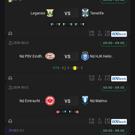
vs
Leganes
Tenerife
0 - 0
1 - 1
1 - 0
0.80
0
1.00
3.10
0.5
0.23
00:00 - 09.08
vs
Nữ PSV Eindhoven
Nữ HJK Helsinki
HT
0 - 0
0 - 0
0 - 0
0.14
0
4.75
5.25
4.5
0.12
00:00 - 09.08
vs
Nữ Eintracht Frankfurt
Nữ Malmo
3 - 0
1 - 0
0.18
0
3.65
6.00
2.5
0.10
00:00 - 09.08