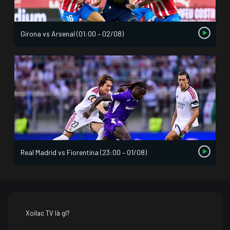
Girona vs Arsenal (01:00 – 02/08)
Real Madrid vs Fiorentina (23:00 – 01/08)
Xoilac TV là gì?