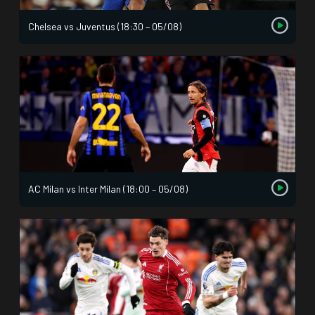
Chelsea vs Juventus (18:30 – 05/08)
AC Milan vs Inter Milan (18:00 – 05/08)