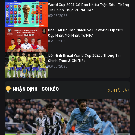
World Cup 2026 Có Bao Nhiêu Trận Đấu: Thông
Tin Chính Thức Và Chi Tiết
03/05/2026
Châu Âu Có Bao Nhiêu Vé Dự World Cup 2026:
Cập Nhật Mới Nhất Từ FIFA
03/05/2026
Đội Hình Brazil World Cup 2026: Thông Tin
Chính Thức & Chi Tiết
03/05/2026
NHẬN ĐỊNH - SOI KÈO
XEM TẤT CẢ