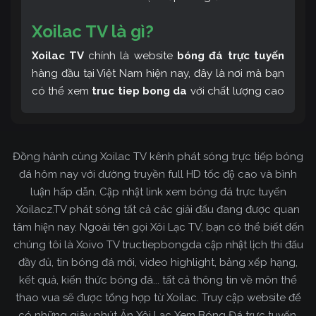
Xoilac TV là gì?
Xoilac TV
chính là website
bóng đá trực tuyến
hàng đầu tại Việt Nam hiện nay, đây là nơi mà bạn
có thể xem
truc tiep bong da
với chất lượng cao
và bình luận tiếng Việt miễn phí cùng cộng đồng
fan hâm mộ đông đảo yêu thích Xoilac TV. Thêm
vào đó, còn có thể tham khảo rất nhiều các thông
Đồng hành cùng Xoilac TV kênh phát sóng trực tiếp bóng
tin về bóng đá cực kỳ bổ ích mỗi ngày.
đá hôm nay với đường truyền full HD tốc độ cao và bình
luận hấp dẫn. Cập nhật link xem bóng đá trực tuyến
Xoilacz.TV phát sóng tất cả các giải đấu đang được quan
tâm hiện nay. Ngoài tên gọi Xôi Lạc TV, bạn có thể biết đến
chúng tôi là Xoivo TV tructiepbongda cập nhật lịch thi đấu
đầy đủ, tin bóng đá mới, video highlight, bảng xếp hạng,
kết quả, kiến thức bóng đá... tất cả thông tin về môn thể
thao vua sẽ được tổng hợp từ Xoilac. Truy cập website để
có những giây phút Ăn Xôi Lạc Xem Bóng Đá trực tuyến.