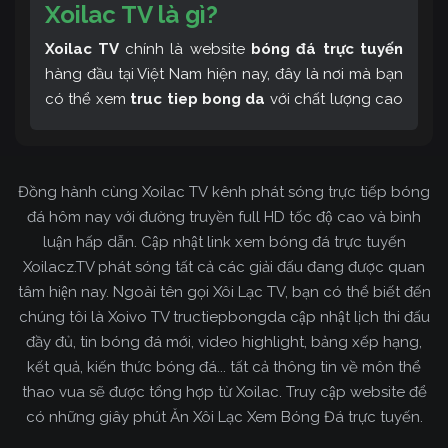
Xoilac TV là gì?
Xoilac TV
chính là website
bóng đá trực tuyến
hàng đầu tại Việt Nam hiện nay, đây là nơi mà bạn
có thể xem
truc tiep bong da
với chất lượng cao
và bình luận tiếng Việt miễn phí cùng cộng đồng
fan hâm mộ đông đảo yêu thích Xoilac TV. Thêm
vào đó, còn có thể tham khảo rất nhiều các thông
Đồng hành cùng Xoilac TV kênh phát sóng trực tiếp bóng
tin về bóng đá cực kỳ bổ ích mỗi ngày.
đá hôm nay với đường truyền full HD tốc độ cao và bình
luận hấp dẫn. Cập nhật link xem bóng đá trực tuyến
Xoilacz.TV phát sóng tất cả các giải đấu đang được quan
tâm hiện nay. Ngoài tên gọi Xôi Lạc TV, bạn có thể biết đến
chúng tôi là Xoivo TV tructiepbongda cập nhật lịch thi đấu
đầy đủ, tin bóng đá mới, video highlight, bảng xếp hạng,
kết quả, kiến thức bóng đá... tất cả thông tin về môn thể
thao vua sẽ được tổng hợp từ Xoilac. Truy cập website để
có những giây phút Ăn Xôi Lạc Xem Bóng Đá trực tuyến.