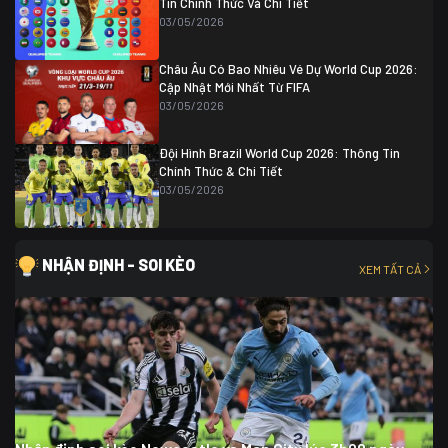
Tin Chính Thức Và Chi Tiết
03/05/2026
Châu Âu Có Bao Nhiêu Vé Dự World Cup 2026:
Cập Nhật Mới Nhất Từ FIFA
03/05/2026
Đội Hình Brazil World Cup 2026: Thông Tin
Chính Thức & Chi Tiết
03/05/2026
NHẬN ĐỊNH - SOI KÈO
XEM TẤT CẢ