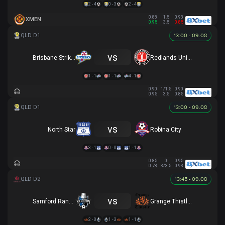
2 - 4
0 - 3
2 - 4
0.88
1.5
0.93
XMEN
0.95
3.5
0.85
13:00 - 09.08
vs
Brisbane Strikers
Redlands United
1 - 1
1 - 1
4 - 1
0.90
1/1.5
0.90
0.95
3.5
0.85
13:00 - 09.08
vs
North Star
Robina City
3 - 1
0 - 0
1 - 1
0.85
0
0.95
0.78
3/3.5
0.93
13:45 - 09.08
vs
Samford Rangers
Grange Thistle SC
2 - 0
1 - 3
1 - 1