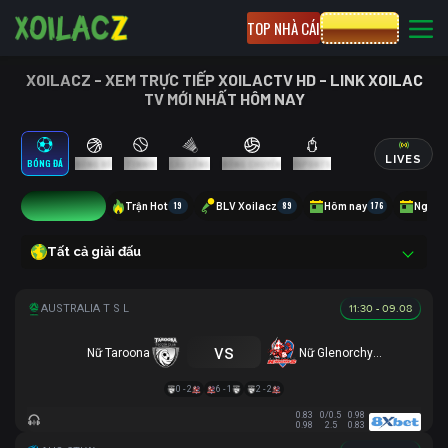
TOP NHÀ CÁI
CƯỢC 8XBET
XOILACZ - XEM TRỰC TIẾP XOILACTV HD - LINK XOILAC
TV MỚI NHẤT HÔM NAY
LIVES
BÓNG ĐÁ
BÓNG RỔ
TENNIS
CẦU LÔNG
BÓNG CHUYỀN
ESPORTS
10
Trận Hot
19
BLV Xoilacz
89
Hôm nay
176
Ngày 
Tất cả giải đấu
11:30 - 09.08
vs
Nữ Taroona
Nữ Glenorchy Knights
0 - 2
6 - 1
2 - 2
0.83
0/0.5
0.98
0.98
2.5
0.83