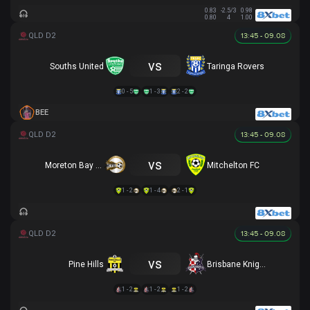
0.83
-2.5/3
0.98
0.80
4
1.00
13:45 - 09.08
vs
Souths United
Taringa Rovers
0 - 5
1 - 3
2 - 2
BEE
13:45 - 09.08
vs
Moreton Bay Utd (R)
Mitchelton FC
1 - 2
1 - 4
2 - 1
13:45 - 09.08
vs
Pine Hills
Brisbane Knights
1 - 2
1 - 2
1 - 2