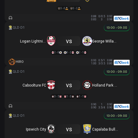
3 - 0
0 - 2
0.88
0/0.5
0.93
0.83
3
0.98
13:00 - 09.08
vs
Logan Lightning
George Willawong
2 - 0
0 - 2
2 - 1
0.93
0.5/1
0.88
HIRO
1.00
3/3.5
0.80
13:00 - 09.08
vs
Caboolture FC
Holland Park Hawks
3 - 5
1 - 3
1 - 1
0.90
1
0.90
0.90
3.5/4
0.90
13:00 - 09.08
vs
Ipswich City
Capalaba Bulldogs