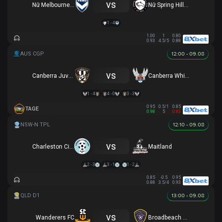
vs
Nữ Melbourne Victory FC
Nữ Spring Hills FC
1 - 4
1.00
1
0.80
0.93
4.5/5
0.88
12:00 - 09.08
vs
Canberra Juventus
Canberra White Eagles
1 - 4
4 - 0
3 - 3
0.95
0.5/1
0.85
TAGE
0.98
5
0.83
12:10 - 09.08
vs
Charleston City Blues
Maitland
2 - 3
3 - 1
1 - 2
0.85
-0.5
0.95
0.88
3.5/4
0.93
13:00 - 09.08
vs
Wanderers FC
Broadbeach United