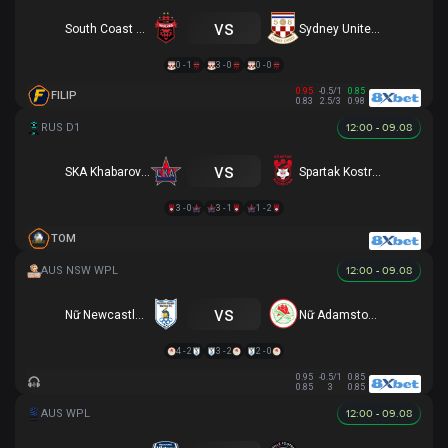
vs
South Coast Wolves
Sydney United 58 FC
0 - 1
3 - 0
0 - 0
0.95
-0.5/1
0.85
FILIP
0.83
2.5/3
0.98
12:00 - 09.08
vs
SKA Khabarovsk
Spartak Kostroma
3 - 0
3 - 1
1 - 2
TOM
12:00 - 09.08
vs
Nữ Newcastle Olympic
Nữ Adamstown Rosebud
4 - 2
3 - 2
2 - 0
0.95
-0.5/1
0.85
0.85
3
0.85
12:00 - 09.08