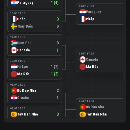
Paraguay
1 (4)
04/07 21:00
Paraguay
0
30/06 21:00
Pháp
3
Pháp
1
Thụy Điển
0
28/06 19:00
Nam Phi
0
Canada
1
04/07 17:00
Canada
0
30/06 01:00
Hà Lan
1 (2)
Ma Rốc
3
Ma Rốc
1 (3)
02/07 23:00
Bồ Đào Nha
2
Croatia
1
06/07 19:00
Bồ Đào Nha
0
02/07 19:00
Tây Ban Nha
3
Tây Ban Nha
1
Áo
0