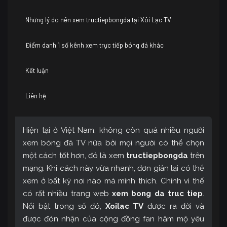
Những lý do nên xem tructiepbongda tại Xôi Lạc TV
Điểm danh 1 số kênh xem trực tiếp bóng đá khác
Kết luận
Liên hệ
Hiện tại ở Việt Nam, không còn quá nhiều người
xem bóng đá TV nữa bởi mọi người có thể chọn
một cách tốt hơn, đó là xem
tructiepbongda
trên
mạng. Khi cách này vừa nhanh, đơn giản lại có thể
xem ở bất kỳ nơi nào mà mình thích. Chính vì thế
có rất nhiều trang web
xem bong da truc tiep
.
Nổi bật trong số đó,
Xoilac TV
được ra đời và
được đón nhận của cộng đồng fan hâm mộ yêu