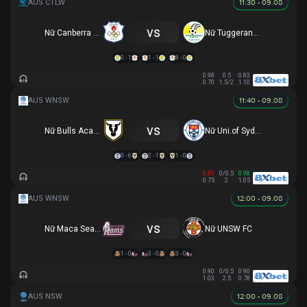
11:30 - 09.08
vs
Nữ Canberra Olympic
Nữ Tuggeranong United (R)
0 - 1
1 - 1
8 - 0
0.98
0.5
0.83
0.70
1.5/2
1.10
11:40 - 09.08
vs
Nữ Bulls Academy
Nữ Uni.of Sydney
0 - 6
2 - 1
1 - 0
0.83
0/0.5
0.98
0.75
2
1.05
12:00 - 09.08
vs
Nữ Maca Searle
Nữ UNSW FC
1 - 0
3 - 0
3 - 0
0.90
0/0.5
0.90
1.03
2.5
0.78
12:00 - 09.08