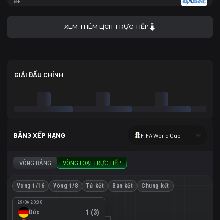
XEM THÊM LỊCH TRỰC TIẾP
GIẢI ĐẤU CHÍNH
BẢNG XẾP HẠNG
FIFA World Cup
VÒNG BẢNG
VÒNG LOẠI TRỰC TIẾP
Vòng 1/16
Vòng 1/8
Tứ kết
Bán kết
Chung kết
29/06 20:30
Đức
1 (3)