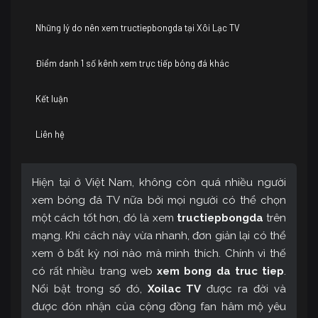
Những lý do nên xem tructiepbongda tại Xôi Lạc TV
Điểm danh 1 số kênh xem trực tiếp bóng đá khác
Kết luận
Liên hệ
Hiện tại ở Việt Nam, không còn quá nhiều người
xem bóng đá TV nữa bởi mọi người có thể chọn
một cách tốt hơn, đó là xem
tructiepbongda
trên
mạng. Khi cách này vừa nhanh, đơn giản lại có thể
xem ở bất kỳ nơi nào mà mình thích. Chính vì thế
có rất nhiều trang web
xem bong da truc tiep
.
Nổi bật trong số đó,
Xoilac TV
được ra đời và
được đón nhận của cộng đồng fan hâm mộ yêu