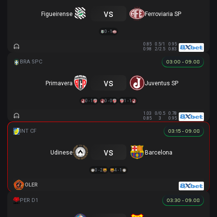
vs
Figueirense
Ferroviaria SP
0 - 1
0.85
0.5/1
0.95
0.98
2/2.5
0.83
03:00 - 09.08
vs
Primavera
Juventus SP
0 - 1
0 - 0
1 - 1
1.03
0/0.5
0.78
0.85
3
0.95
03:15 - 09.08
vs
Udinese
Barcelona
0 - 2
4 - 1
OLER
03:30 - 09.08