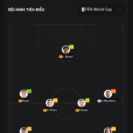
02/07 00:00
USA
2
ĐỘI HÌNH TIÊU BIỂU
FIFA World Cup
Bosnia-Herzegovina
0
07/07 00:00
USA
1
01/07 20:00
Bỉ
3
Bỉ
4
Senegal
2
7.3
29/06 17:00
Brazil
2
L.Yamal
Nhật Bản
1
05/07 20:00
Brazil
1
30/06 17:00
Bờ Biển Ngà
1
Na Uy
2
Na Uy
2
8.2
6.5
01/07 02:00
6.7
7.1
Rodri
A.MacAllister
Mexico
2
D.Olmo
Fabián
Ecuador
0
06/07 01:00
Mexico
2
01/07 16:00
7.0
6.8
Anh
2
Anh
3