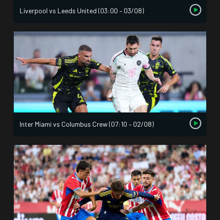
Liverpool vs Leeds United (03:00 – 03/08)
Inter Miami vs Columbus Crew (07:10 – 02/08)