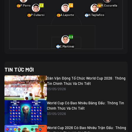
DR Congo
1
7.3
7.0
6.9
P.Porro
M.Cucurella
P.Cubarsí
A.Laporte
N.Tagliafico
03/07 22:00
Argentina
3
Cabo Verde
2
07/07 16:00
9.8
Argentina
3
03/07 18:00
Australia
1 (2)
Ai Cập
2
E.Martínez
Ai Cập
1 (4)
03/07 03:00
TIN TỨC MỚI
Thụy Sĩ
2
Algeria
0
Sân Vận Động Tổ Chức World Cup 2026: Thông
07/07 20:00
Tin Chính Thức Và Chi Tiết
Thụy Sĩ
0 (4)
04/07 01:30
03/05/2026
Colombia
1
Colombia
0 (3)
Ghana
0
World Cup Có Bao Nhiêu Bảng Đấu: Thông Tin
Chính Thức Và Chi Tiết
03/05/2026
World Cup 2026 Có Bao Nhiêu Trận Đấu: Thông