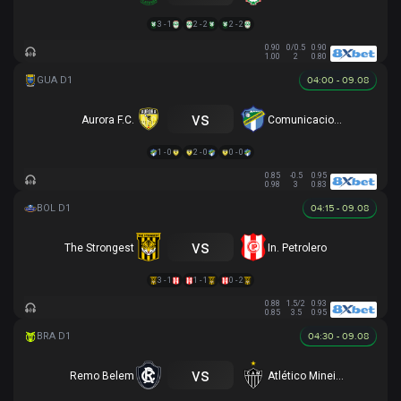
3 - 1
2 - 2
2 - 2
0.90
0/0.5
0.90
1.00
2
0.80
04:00 - 09.08
vs
Aurora F.C.
Comunicaciones
1 - 0
2 - 0
0 - 0
0.85
-0.5
0.95
0.98
3
0.83
04:15 - 09.08
vs
The Strongest
In. Petrolero
3 - 1
1 - 1
0 - 2
0.88
1.5/2
0.93
0.85
3.5
0.95
04:30 - 09.08
vs
Remo Belem
Atlético Mineiro