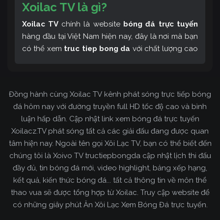
Xoilac TV là gì?
Xoilac TV
chính là website
bóng đá trực tuyến
hàng đầu tại Việt Nam hiện nay, đây là nơi mà bạn
có thể xem
truc tiep bong da
với chất lượng cao
và bình luận tiếng Việt miễn phí cùng cộng đồng
fan hâm mộ đông đảo yêu thích Xoilac TV. Thêm
vào đó, còn có thể tham khảo rất nhiều các thông
Đồng hành cùng Xoilac TV kênh phát sóng trực tiếp bóng
tin về bóng đá cực kỳ bổ ích mỗi ngày.
đá hôm nay với đường truyền full HD tốc độ cao và bình
luận hấp dẫn. Cập nhật link xem bóng đá trực tuyến
Xoilacz.TV phát sóng tất cả các giải đấu đang được quan
tâm hiện nay. Ngoài tên gọi Xôi Lạc TV, bạn có thể biết đến
chúng tôi là Xoivo TV tructiepbongda cập nhật lịch thi đấu
đầy đủ, tin bóng đá mới, video highlight, bảng xếp hạng,
kết quả, kiến thức bóng đá... tất cả thông tin về môn thể
thao vua sẽ được tổng hợp từ Xoilac. Truy cập website để
có những giây phút Ăn Xôi Lạc Xem Bóng Đá trực tuyến.