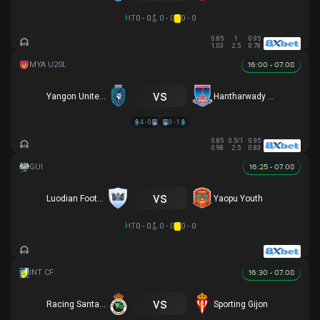
HT
0 - 0
0 - 0
0 - 0
0.85
1
0.95
1.03
2.5
0.78
16:00 - 07.08
vs
Yangon United FC U20
Hantharwady Utd U20
4 - 0
0 - 1
0.85
0.5/1
0.95
0.98
2.5
0.83
16:25 - 07.08
vs
Luodian Football Association
Yaopu Youth
HT
0 - 0
0 - 0
0 - 0
16:30 - 07.08
vs
Racing Santander
Sporting Gijon