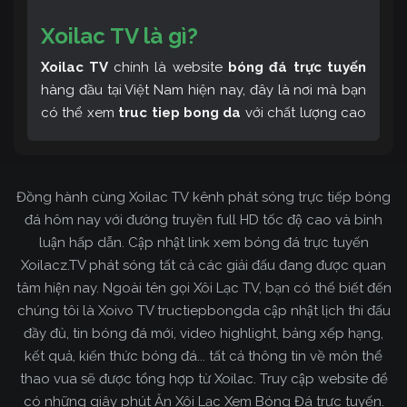
Xoilac TV là gì?
Xoilac TV
chính là website
bóng đá trực tuyến
hàng đầu tại Việt Nam hiện nay, đây là nơi mà bạn
có thể xem
truc tiep bong da
với chất lượng cao
và bình luận tiếng Việt miễn phí cùng cộng đồng
fan hâm mộ đông đảo yêu thích Xoilac TV. Thêm
vào đó, còn có thể tham khảo rất nhiều các thông
Đồng hành cùng Xoilac TV kênh phát sóng trực tiếp bóng
tin về bóng đá cực kỳ bổ ích mỗi ngày.
đá hôm nay với đường truyền full HD tốc độ cao và bình
luận hấp dẫn. Cập nhật link xem bóng đá trực tuyến
Xoilacz.TV phát sóng tất cả các giải đấu đang được quan
tâm hiện nay. Ngoài tên gọi Xôi Lạc TV, bạn có thể biết đến
chúng tôi là Xoivo TV tructiepbongda cập nhật lịch thi đấu
đầy đủ, tin bóng đá mới, video highlight, bảng xếp hạng,
kết quả, kiến thức bóng đá... tất cả thông tin về môn thể
thao vua sẽ được tổng hợp từ Xoilac. Truy cập website để
có những giây phút Ăn Xôi Lạc Xem Bóng Đá trực tuyến.