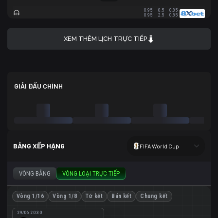
0.95
0.5
0.85
0.95
2.5
0.85
XEM THÊM LỊCH TRỰC TIẾP
GIẢI ĐẤU CHÍNH
BẢNG XẾP HẠNG
FIFA World Cup
VÒNG BẢNG
VÒNG LOẠI TRỰC TIẾP
Vòng 1/16
Vòng 1/8
Tứ kết
Bán kết
Chung kết
29/06 20:30