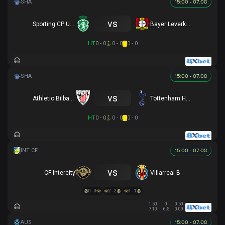
15:00 - 07.08
vs
Sporting CP U17
Bayer Leverkusen U17
HT
0 - 0
0 - 0
0 - 0
15:00 - 07.08
vs
Athletic Bilbao U17
Tottenham Hotspur U17
HT
0 - 0
0 - 0
0 - 0
15:00 - 07.08
vs
CF Intercity
Villarreal B
0 - 0
2 - 2
1 - 1
1.50
0
0.50
7.10
6.5
0.09
15:00 - 07.08