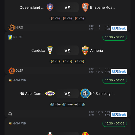
vs
Queensland Lions SC
Brisbane Roar (Y)
1 - 3
2 - 3
1 - 2
0.85
1
0.95
HIRO
0.90
5
0.90
15:30 - 07.08
vs
Cordoba
Almeria
2 - 1
1 - 1
0 - 3
0.95
0
0.85
OLER
0.98
1/1.5
0.83
15:30 - 07.08
vs
Nữ Ade. Comets (R)
Nữ Salisbury Inter (R)
3 - 4
1 - 6
6 - 1
0.98
1/1.5
0.83
0.78
4
1.03
15:30 - 07.08