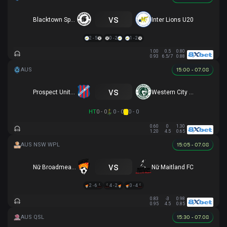
vs
Blacktown Spartans U20
Inter Lions U20
2 - 5
0 - 2
1 - 2
1.00
0.5
0.80
0.93
6.5/7
0.88
15:00 - 07.08
vs
Prospect United U20
Western City Rangers FC U20
HT
0 - 0
0 - 0
0 - 0
0.60
0
1.30
1.20
4.5
0.65
15:05 - 07.08
vs
Nữ Broadmeadow
Nữ Maitland FC
2 - 6
4 - 2
0 - 4
0.83
-3
0.98
0.95
4.5
0.85
15:30 - 07.08