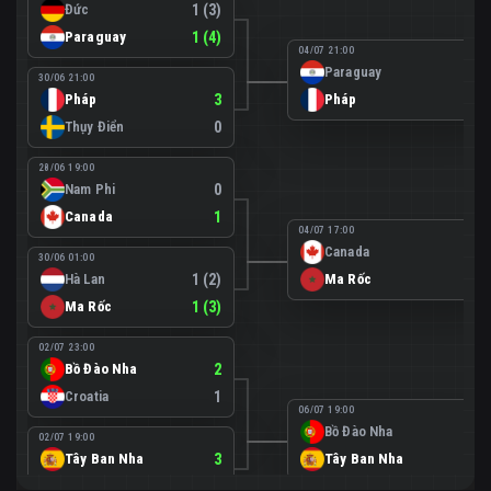
Đức
1 (3)
Paraguay
1 (4)
04/07 21:00
Paraguay
0
30/06 21:00
Pháp
3
Pháp
1
Thụy Điển
0
28/06 19:00
Nam Phi
0
Canada
1
04/07 17:00
Canada
0
30/06 01:00
Hà Lan
1 (2)
Ma Rốc
3
Ma Rốc
1 (3)
02/07 23:00
Bồ Đào Nha
2
Croatia
1
06/07 19:00
Bồ Đào Nha
0
02/07 19:00
Tây Ban Nha
3
Tây Ban Nha
1
Áo
0