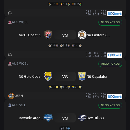
3 - 1
2 - 1
0 - 2
0.85
0
0.95
0.90
3.5/4
0.90
16:30 - 07.08
vs
Nữ G. Coast Knights
Nữ Eastern Suburbs
1 - 0
2 - 3
1 - 1
0.90
0.5
0.90
0.83
2.5/3
0.98
16:30 - 07.08
vs
Nữ Gold Coast Utd
Nữ Capalaba
2 - 1
1 - 2
5 - 1
0.90
0.5/1
0.90
JEAN
0.98
2.5/3
0.83
16:30 - 07.08
vs
Bayside Argonauts FC
Box Hill SC
1 - 1