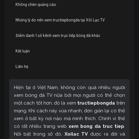
Không chèn quảng cáo
Những lý do nên xem tructiepbongda tại Xôi Lạc TV
Điểm danh 1 số kênh xem trực tiếp bóng đá khác
Kết luận
Liên hệ
Hiện tại ở Việt Nam, không còn quá nhiều người
xem bóng đá TV nữa bởi mọi người có thể chọn
một cách tốt hơn, đó là xem
tructiepbongda
trên
mạng. Khi cách này vừa nhanh, đơn giản lại có thể
xem ở bất kỳ nơi nào mà mình thích. Chính vì thế
có rất nhiều trang web
xem bong da truc tiep
.
Nổi bật trong số đó,
Xoilac TV
được ra đời và