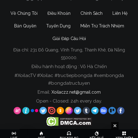
Về Chúng Tôi
Điều Khoản
Chính Sách
Liên Hệ
Bản Quyền
Tuyển Dụng
Miễn Trừ Trách Nhiệm
Giải Đáp Câu Hỏi
Địa chỉ:
231 Đỗ Quang, Vĩnh Trung, Thanh Khê, Đà Nẵng
Xoilac TV Trực Tiếp Bóng Đá
550000.
Điều hành hoạt động : Võ Hà Chiến
Trong tất cả các website phát sóng bóng đá trực
#XoilacTV #Xoilac #tructiepbongda #xembongda
tiếp hiện nay tại Việt Nam. Website được nhiều
#bongdatructuyen
người đánh giá và lựa chọn nhất phải kể đến
Email:
Xoilaczz.net@gmail.com
Xoilacz.TV bởi chúng tôi đã có tên tuổi trên thị
trường phát sóng trực tiếp bóng đá từ rất lâu cho
Open - Closed: 24h every day.
đến nay.
Copyright © 2020 Xoilac TV, All rights reserved.