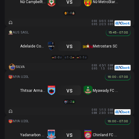
vs
Nữ Campbelltown City (R)
Nữ MetroStars (R)
1 - 0
0.93
0/0.5
0.88
0.95
2/2.5
0.85
15:45 - 07.08
vs
Adelaide Comets FC
Metrostars SC
0 - 0
1 - 2
1 - 1
0.93
-0.5/1
0.88
SILVA
0.95
1.5
0.85
16:00 - 07.08
vs
Thitsar Arman FC
Myawady FC U20
1 - 2
0.93
1/1.5
0.88
0.88
2.5/3
0.93
16:00 - 07.08
vs
Yadanarbon U20
Chinland FC U20