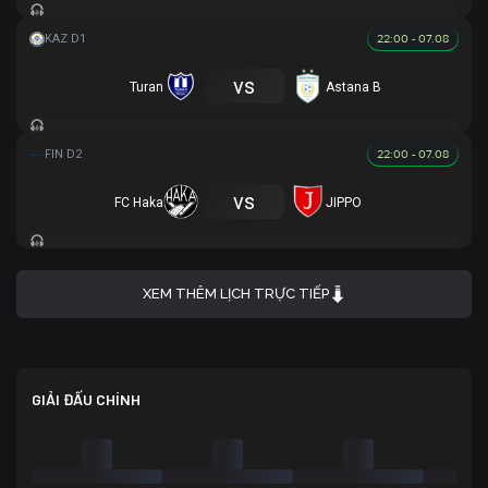
22:00 - 07.08
vs
Turan
Astana B
22:00 - 07.08
vs
FC Haka
JIPPO
XEM THÊM LỊCH TRỰC TIẾP
GIẢI ĐẤU CHÍNH