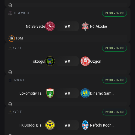
21:00 - 07.08
vs
Nữ Servette
Nữ Aktobe
TOM
21:00 - 07.08
vs
Toktogul
Ozgon
21:30 - 07.08
vs
Lokomotiv Tashkent
Dinamo Samarqand
21:30 - 07.08
vs
FK Dordoi Bishkek
Neftchi Kochkor-Ata