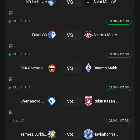
vs
Nữ Le Havre
Saint Malo Women
21:00 - 07.08
vs
Fakel (Y)
Spartak Moscow (Y)
21:00 - 07.08
vs
CSKA Moscow (Y)
Dinamo Makhachkala (R)
21:00 - 07.08
vs
Chertanovo Moscow (R)
Rubin Kazan U19
21:00 - 07.08
vs
Termez Surkhon
Navbahor Namangan