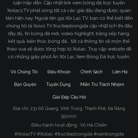
luận hấp dẫn. Cập nhật link xem bóng đá trực tuyến
Xoilacz.TV phát sóng tất cả các giải đấu đang được quan
tâm hiện nay. Ngoài tên gọi Xôi Lạc TV, bạn có thể biết đến
chúng tôi là Xoivo TV tructiepbongda cập nhật lịch thi đấu
đầy đủ, tin bóng đá mới, video highlight, bảng xếp hạng,
kết quả, kiến thức bóng đá... tất cả thông tin về môn thể
thao vua sẽ được tổng hợp từ Xoilac. Truy cập website để
có những giây phút Ăn Xôi Lạc Xem Bóng Đá trực tuyến.
Về Chúng Tôi
Điều Khoản
Chính Sách
Liên Hệ
Bản Quyền
Tuyển Dụng
Miễn Trừ Trách Nhiệm
Giải Đáp Câu Hỏi
Địa chỉ:
231 Đỗ Quang, Vĩnh Trung, Thanh Khê, Đà Nẵng
Xoilac TV Trực Tiếp Bóng Đá
550000.
Điều hành hoạt động : Võ Hà Chiến
Trong tất cả các website phát sóng bóng đá trực
#XoilacTV #Xoilac #tructiepbongda #xembongda
tiếp hiện nay tại Việt Nam. Website được nhiều