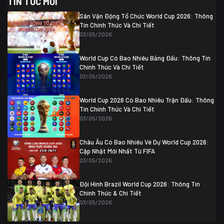
TIN TỨC MỚI
Thụy Sĩ
2
Algeria
0
Sân Vận Động Tổ Chức World Cup 2026: Thông
07/07 20:00
Tin Chính Thức Và Chi Tiết
Thụy Sĩ
0 (4)
04/07 01:30
03/05/2026
Colombia
1
Colombia
0 (3)
Ghana
0
World Cup Có Bao Nhiêu Bảng Đấu: Thông Tin
Chính Thức Và Chi Tiết
03/05/2026
World Cup 2026 Có Bao Nhiêu Trận Đấu: Thông
Tin Chính Thức Và Chi Tiết
03/05/2026
Châu Âu Có Bao Nhiêu Vé Dự World Cup 2026:
Cập Nhật Mới Nhất Từ FIFA
03/05/2026
Đội Hình Brazil World Cup 2026: Thông Tin
Chính Thức & Chi Tiết
03/05/2026