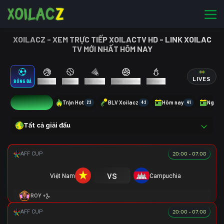
XOILACZ - XEM TRỰC TIẾP XOILACTV HD - LINK XOILAC
TV MỚI NHẤT HÔM NAY
LIVES
BÓNG ĐÁ
BÓNG RỔ
TENNIS
CẦU LÔNG
BÓNG CHUYỀN
ESPORTS
13
Trận Hot
22
BLV Xoilacz
42
Hôm nay
41
Ngày 
Tất cả giải đấu
20:00 - 07.08
vs
Việt Nam
Campuchia
+2
ROY
20:00 - 07.08