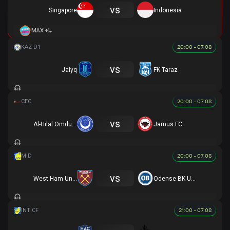
vs
Singapore
Indonesia
+1
MAX
20:00 - 07.08
vs
Jaiyq
FK Taraz
20:00 - 07.08
vs
Al-Hilal Omdurman
Jamus FC
20:00 - 07.08
vs
West Ham United U19
Odense BK U19
21:00 - 07.08