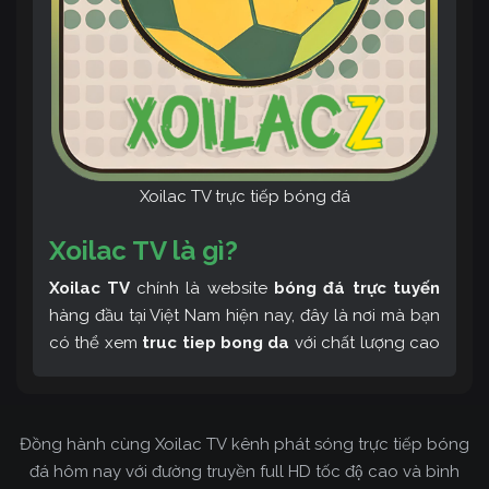
Xoilac TV trực tiếp bóng đá
Xoilac TV là gì?
Xoilac TV
chính là website
bóng đá trực tuyến
hàng đầu tại Việt Nam hiện nay, đây là nơi mà bạn
có thể xem
truc tiep bong da
với chất lượng cao
và bình luận tiếng Việt miễn phí cùng cộng đồng
fan hâm mộ đông đảo yêu thích Xoilac TV. Thêm
vào đó, còn có thể tham khảo rất nhiều các thông
Đồng hành cùng Xoilac TV kênh phát sóng trực tiếp bóng
tin về bóng đá cực kỳ bổ ích mỗi ngày.
đá hôm nay với đường truyền full HD tốc độ cao và bình