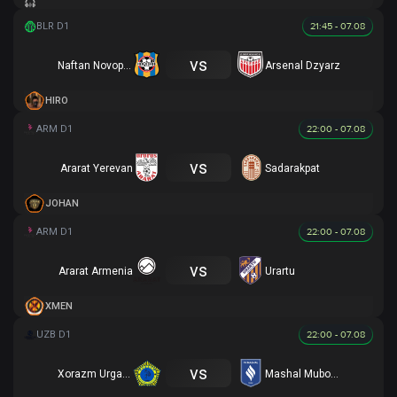
21:45 - 07.08
vs
Naftan Novopolotsk
Arsenal Dzyarz
HIRO
22:00 - 07.08
vs
Ararat Yerevan
Sadarakpat
JOHAN
22:00 - 07.08
vs
Ararat Armenia
Urartu
XMEN
22:00 - 07.08
vs
Xorazm Urganch
Mashal Muborak