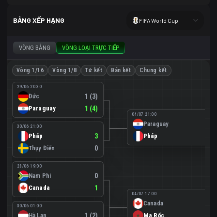
BẢNG XẾP HẠNG
FIFA World Cup
VÒNG BẢNG
VÒNG LOẠI TRỰC TIẾP
Vòng 1/16
Vòng 1/8
Tứ kết
Bán kết
Chung kết
29/06 20:30
Đức
1 (3)
Paraguay
1 (4)
04/07 21:00
Paraguay
0
30/06 21:00
Pháp
3
Pháp
1
Thụy Điển
0
28/06 19:00
Nam Phi
0
Canada
1
04/07 17:00
Canada
0
30/06 01:00
Hà Lan
1 (2)
Ma Rốc
3