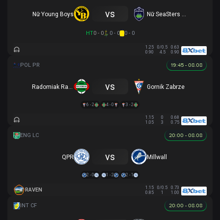
vs
Nữ Young Boys
Nữ SeaSters Odessa
HT
0 - 0
0 - 0
0 - 0
1.25
0/0.5
0.63
0.90
4.5
0.90
19:45 - 08.08
vs
Radomiak Radom
Gornik Zabrze
6 - 2
4 - 0
3 - 2
1.15
0
0.68
1.05
3
0.75
20:00 - 08.08
vs
QPR
Millwall
2 - 0
1 - 2
2 - 1
1.15
0/0.5
0.73
RAVEN
0.85
1
1.00
20:00 - 08.08