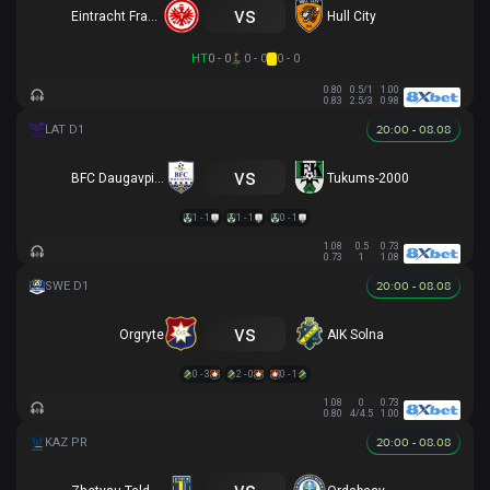
vs
Eintracht Frankfurt
Hull City
HT
0 - 0
0 - 0
0 - 0
0.80
0.5/1
1.00
0.83
2.5/3
0.98
20:00 - 08.08
vs
BFC Daugavpils
Tukums-2000
1 - 1
1 - 1
0 - 1
1.08
0.5
0.73
0.73
1
1.08
20:00 - 08.08
vs
Orgryte
AIK Solna
0 - 3
2 - 0
0 - 1
1.08
0
0.73
0.80
4/4.5
1.00
20:00 - 08.08