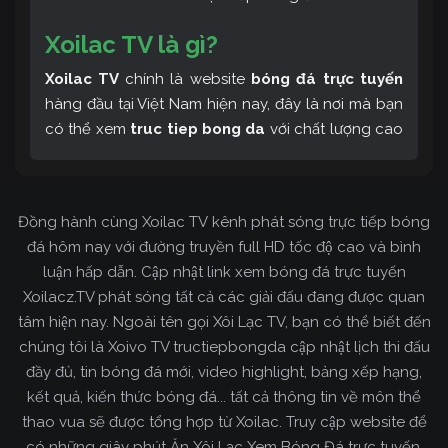
Xoilac TV là gì?
Xoilac TV
chính là website
bóng đá trực tuyến
hàng đầu tại Việt Nam hiện nay, đây là nơi mà bạn
có thể xem
truc tiep bong da
với chất lượng cao
và bình luận tiếng Việt miễn phí cùng cộng đồng
fan hâm mộ đông đảo yêu thích Xoilac TV. Thêm
vào đó, còn có thể tham khảo rất nhiều các thông
Đồng hành cùng Xoilac TV kênh phát sóng trực tiếp bóng
tin về bóng đá cực kỳ bổ ích mỗi ngày.
đá hôm nay với đường truyền full HD tốc độ cao và bình
luận hấp dẫn. Cập nhật link xem bóng đá trực tuyến
Xoilacz.TV phát sóng tất cả các giải đấu đang được quan
tâm hiện nay. Ngoài tên gọi Xôi Lạc TV, bạn có thể biết đến
chúng tôi là Xoivo TV tructiepbongda cập nhật lịch thi đấu
đầy đủ, tin bóng đá mới, video highlight, bảng xếp hạng,
kết quả, kiến thức bóng đá... tất cả thông tin về môn thể
thao vua sẽ được tổng hợp từ Xoilac. Truy cập website để
có những giây phút Ăn Xôi Lạc Xem Bóng Đá trực tuyến.