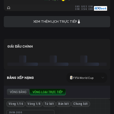
0.83
0/0.5
0.98
0.98
3.5/4
0.83
XEM THÊM LỊCH TRỰC TIẾP
GIẢI ĐẤU CHÍNH
BẢNG XẾP HẠNG
FIFA World Cup
VÒNG BẢNG
VÒNG LOẠI TRỰC TIẾP
Vòng 1/16
Vòng 1/8
Tứ kết
Bán kết
Chung kết
29/06 20:30