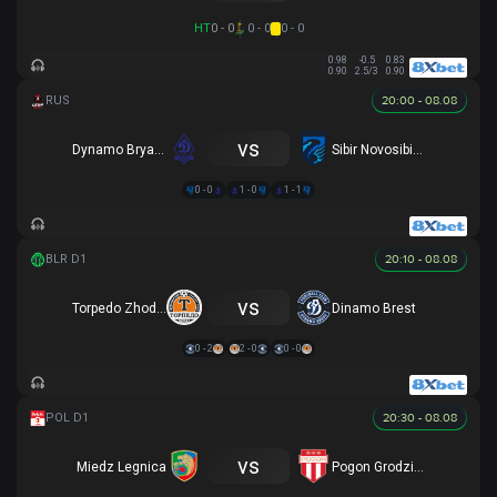
HT
0 - 0
0 - 0
0 - 0
0.98
-0.5
0.83
0.90
2.5/3
0.90
20:00 - 08.08
vs
Dynamo Bryansk
Sibir Novosibirsk
0 - 0
1 - 0
1 - 1
20:10 - 08.08
vs
Torpedo Zhodino
Dinamo Brest
0 - 2
2 - 0
0 - 0
20:30 - 08.08
vs
Miedz Legnica
Pogon Grodzisk