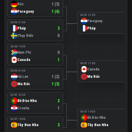
Đức
1 (3)
Paraguay
1 (4)
04/07 21:00
Paraguay
0
30/06 21:00
Pháp
3
Pháp
1
Thụy Điển
0
28/06 19:00
Nam Phi
0
Canada
1
04/07 17:00
Canada
0
30/06 01:00
Hà Lan
1 (2)
Ma Rốc
3
Ma Rốc
1 (3)
02/07 23:00
Bồ Đào Nha
2
Croatia
1
06/07 19:00
Bồ Đào Nha
0
02/07 19:00
Tây Ban Nha
3
Tây Ban Nha
1