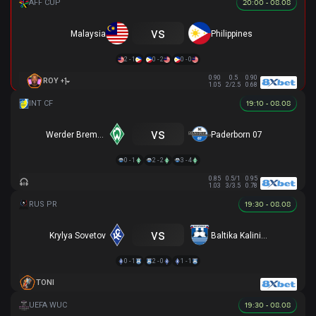
20:00 - 08.08
vs
Malaysia
Philippines
2 - 1
0 - 2
0 - 0
0.90
0.5
0.90
+1
ROY
1.05
2/2.5
0.68
19:10 - 08.08
vs
Werder Bremen
Paderborn 07
0 - 1
2 - 2
3 - 4
0.85
0.5/1
0.95
1.03
3/3.5
0.78
19:30 - 08.08
vs
Krylya Sovetov
Baltika Kaliningrad
0 - 1
2 - 0
1 - 1
TONI
19:30 - 08.08