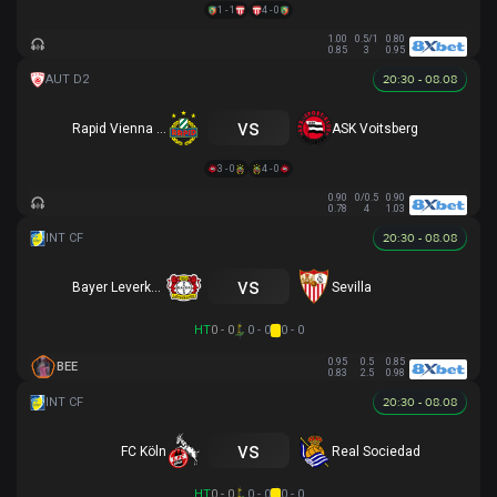
1 - 1
4 - 0
1.00
0.5/1
0.80
0.85
3
0.95
20:30 - 08.08
vs
Rapid Vienna (Y)
ASK Voitsberg
3 - 0
4 - 0
0.90
0/0.5
0.90
0.78
4
1.03
20:30 - 08.08
vs
Bayer Leverkusen
Sevilla
HT
0 - 0
0 - 0
0 - 0
0.95
0.5
0.85
BEE
0.83
2.5
0.98
20:30 - 08.08
vs
FC Köln
Real Sociedad
HT
0 - 0
0 - 0
0 - 0