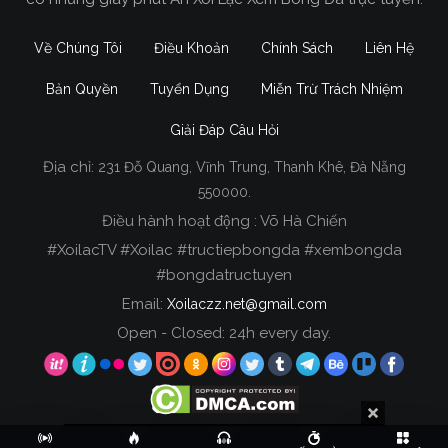
Về Chúng Tôi
Điều Khoản
Chính Sách
Liên Hệ
Bản Quyền
Tuyển Dụng
Miễn Trừ Trách Nhiệm
Giải Đáp Câu Hỏi
Địa chỉ:
231 Đỗ Quang, Vĩnh Trung, Thanh Khê, Đà Nẵng
Xoilac TV Trực Tiếp Bóng Đá
550000.
Điều hành hoạt động : Võ Hà Chiến
Trong tất cả các website phát sóng bóng đá trực
#XoilacTV #Xoilac #tructiepbongda #xembongda
tiếp hiện nay tại Việt Nam. Website được nhiều
#bongdatructuyen
người đánh giá và lựa chọn nhất phải kể đến
Email:
Xoilaczz.net@gmail.com
Xoilacz.TV bởi chúng tôi đã có tên tuổi trên thị
trường phát sóng trực tiếp bóng đá từ rất lâu cho
Open - Closed: 24h every day.
đến nay.
Copyright © 2020 Xoilac TV, All rights reserved.