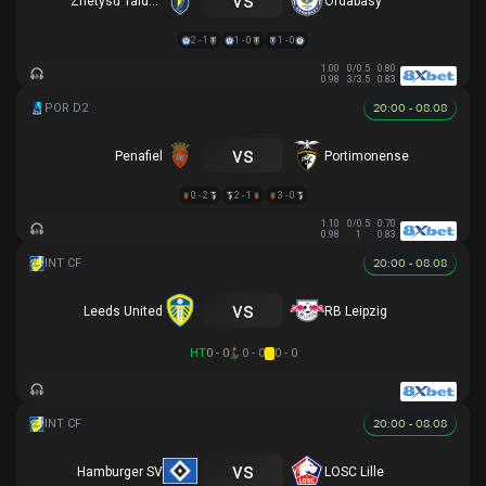
vs
Zhetysu Taldykorgan
Ordabasy
2 - 1
1 - 0
1 - 0
1.00
0/0.5
0.80
0.98
3/3.5
0.83
20:00 - 08.08
vs
Penafiel
Portimonense
0 - 2
2 - 1
3 - 0
1.10
0/0.5
0.70
0.98
1
0.83
20:00 - 08.08
vs
Leeds United
RB Leipzig
HT
0 - 0
0 - 0
0 - 0
20:00 - 08.08
vs
Hamburger SV
LOSC Lille