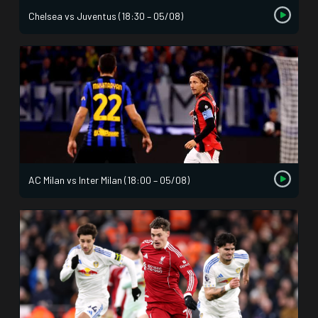
Chelsea vs Juventus (18:30 – 05/08)
AC Milan vs Inter Milan (18:00 – 05/08)