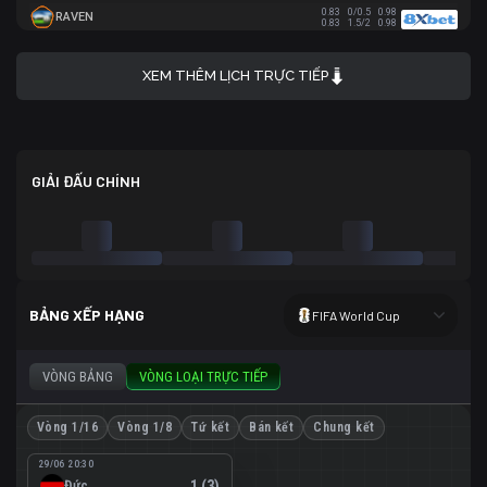
0.83
0/0.5
0.98
RAVEN
0.83
1.5/2
0.98
XEM THÊM LỊCH TRỰC TIẾP
GIẢI ĐẤU CHÍNH
BẢNG XẾP HẠNG
FIFA World Cup
VÒNG BẢNG
VÒNG LOẠI TRỰC TIẾP
Vòng 1/16
Vòng 1/8
Tứ kết
Bán kết
Chung kết
29/06 20:30
Đức
1 (3)