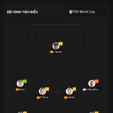
02/07 00:00
USA
2
ĐỘI HÌNH TIÊU BIỂU
FIFA World Cup
Bosnia-Herzegovina
0
07/07 00:00
USA
1
01/07 20:00
Bỉ
3
Bỉ
4
Senegal
2
7.3
29/06 17:00
Brazil
2
L.Yamal
Nhật Bản
1
05/07 20:00
Brazil
1
30/06 17:00
Bờ Biển Ngà
1
Na Uy
2
Na Uy
2
8.2
6.5
01/07 02:00
6.7
7.1
Rodri
A.MacAllister
Mexico
2
D.Olmo
Fabián
Ecuador
0
06/07 01:00
Mexico
2
01/07 16:00