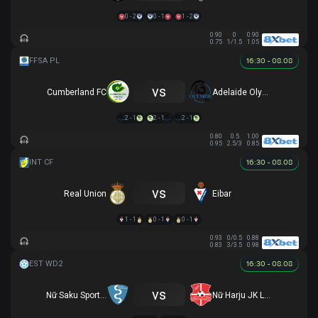
0 - 2
0 - 1
1 - 2
0.90
0
0.90
0.75
1/1.5
1.05
16:30 - 08.08
vs
Cumberland FC
Adelaide Olympic
2 - 1
2 - 1
2 - 1
0.80
0.5
1.00
0.95
2.5/3
0.85
16:30 - 08.08
vs
Real Union
Eibar
1 - 1
0 - 1
0 - 1
0.93
0/0.5
0.88
0.83
3/3.5
0.98
16:30 - 08.08
vs
Nữ Saku Sporting
Nữ Harju JK Laagri