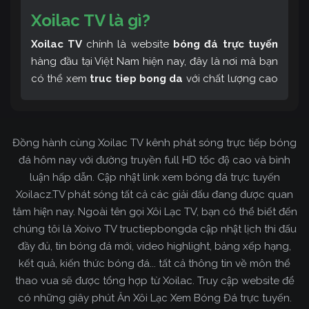
Xoilac TV là gì?
Xoilac TV
chính là website
bóng đá trực tuyến
hàng đầu tại Việt Nam hiện nay, đây là nơi mà bạn
có thể xem
truc tiep bong da
với chất lượng cao
và bình luận tiếng Việt miễn phí cùng cộng đồng
fan hâm mộ đông đảo yêu thích Xoilac TV. Thêm
vào đó, còn có thể tham khảo rất nhiều các thông
Đồng hành cùng Xoilac TV kênh phát sóng trực tiếp bóng
tin về bóng đá cực kỳ bổ ích mỗi ngày.
đá hôm nay với đường truyền full HD tốc độ cao và bình
luận hấp dẫn. Cập nhật link xem bóng đá trực tuyến
Xoilacz.TV phát sóng tất cả các giải đấu đang được quan
tâm hiện nay. Ngoài tên gọi Xôi Lạc TV, bạn có thể biết đến
chúng tôi là Xoivo TV tructiepbongda cập nhật lịch thi đấu
đầy đủ, tin bóng đá mới, video highlight, bảng xếp hạng,
kết quả, kiến thức bóng đá... tất cả thông tin về môn thể
thao vua sẽ được tổng hợp từ Xoilac. Truy cập website để
có những giây phút Ăn Xôi Lạc Xem Bóng Đá trực tuyến.