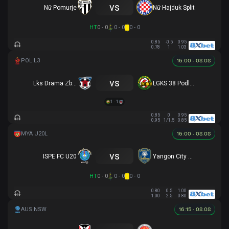
vs
Nữ Pomurje
Nữ Hajduk Split
HT
0 - 0
0 - 0
0 - 0
0.85
-0.5
0.95
0.78
1
1.03
16:00 - 08.08
vs
Lks Drama Zbroslawic
LGKS 38 Podlesianka
1 - 1
0.85
0
0.95
0.95
1/1.5
0.85
16:00 - 08.08
vs
ISPE FC U20
Yangon City U20
HT
0 - 0
0 - 0
0 - 0
0.80
0.5
1.00
1.00
2.5
0.80
16:15 - 08.08