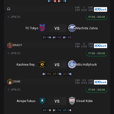
2 - 1
1 - 2
0.90
1
0.90
0.95
4.5/5
0.85
17:00 - 08.08
vs
FC Tokyo
Machida Zelvia
0 - 0
0 - 3
0 - 0
0.95
0
0.85
BRADY
0.80
2.5/3
1.00
17:00 - 08.08
vs
Kashiwa Reysol
Mito Hollyhock
2 - 0
3 - 0
2 - 3
0.85
0.5
0.95
ZANE
0.90
3/3.5
0.90
17:00 - 08.08
vs
Avispa Fukuoka
Vissel Kobe
0 - 1
2 - 1
0 - 0