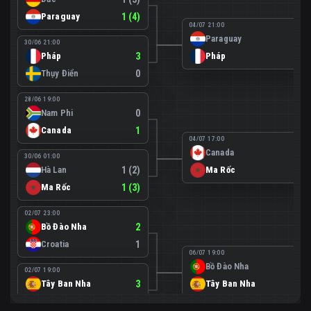
Paraguay
1 (4)
04/07 21:00
Paraguay
0
30/06 21:00
Pháp
3
Pháp
1
Thụy Điển
0
28/06 19:00
Nam Phi
0
Canada
1
04/07 17:00
Canada
0
30/06 01:00
Hà Lan
1 (2)
Ma Rốc
3
Ma Rốc
1 (3)
02/07 23:00
Bồ Đào Nha
2
Croatia
1
06/07 19:00
Bồ Đào Nha
0
02/07 19:00
Tây Ban Nha
3
Tây Ban Nha
1
Áo
0