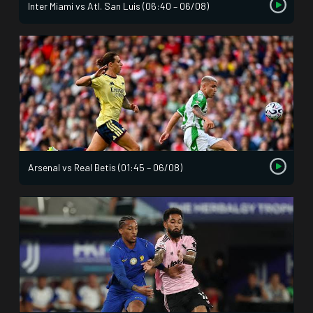
Inter Miami vs Atl. San Luis (06:40 – 06/08)
Arsenal vs Real Betis (01:45 – 06/08)