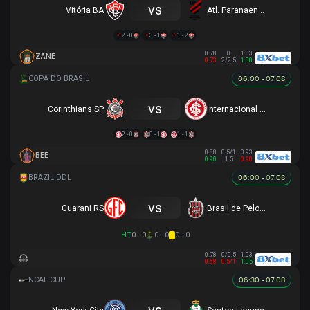
vs
Vitória BA
Atl. Paranaense
2 - 0
3 - 1
1 - 2
0.78
0
1.03
ZANE
0.73
2/2.5
1.08
06:00 - 07.08
vs
Corinthians SP
Internacional RS
2 - 0
0 - 1
1 - 1
0.88
0.5/1
0.93
BEE
0.90
1.5
0.90
06:00 - 07.08
vs
Guarani RS
Brasil de Pelotas
HT
0 - 0
0 - 0
0 - 0
0.78
0/0.5
1.03
0.68
0.5/1
1.05
06:30 - 07.08