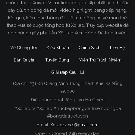
chúng tôi là Xoivo TV tructiepbongda cập nhật lịch thi đấu
đầy đủ, tin bóng đá mới, video highlight, bảng xếp hạng,
kết quả, kiến thức bóng đá... tất cả thông tin về môn thể
thao vua sẽ được tổng hợp từ Xoilac. Truy cập website để
có những giây phút Ăn Xôi Lạc Xem Bóng Đá trực tuyến.
Về Chúng Tôi
Điều Khoản
Chính Sách
Liên Hệ
Bản Quyền
Tuyển Dụng
Miễn Trừ Trách Nhiệm
Giải Đáp Câu Hỏi
Địa chỉ:
231 Đỗ Quang, Vĩnh Trung, Thanh Khê, Đà Nẵng
Xoilac TV Trực Tiếp Bóng Đá
550000.
Điều hành hoạt động : Võ Hà Chiến
Trong tất cả các website phát sóng bóng đá trực
#XoilacTV #Xoilac #tructiepbongda #xembongda
tiếp hiện nay tại Việt Nam. Website được nhiều
#bongdatructuyen
người đánh giá và lựa chọn nhất phải kể đến
Email:
Xoilaczz.net@gmail.com
Xoilacz.TV bởi chúng tôi đã có tên tuổi trên thị
trường phát sóng trực tiếp bóng đá từ rất lâu cho
Open - Closed: 24h every day.