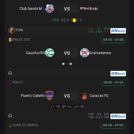
vs
Club Sando Moruga
Broki
HT
0 - 0
0 - 0
0 - 0
0.85
0
0.95
TONI
1.00
3.5/4
0.70
05:00 - 07.08
vs
Gaucho/RS
Gramadense
1 - 2
05:30 - 07.08
vs
Puerto Cabello
Caracas FC
1 - 1
0 - 0
0 - 0
0.98
0.5
0.83
1.00
2/2.5
0.80
06:00 - 07.08