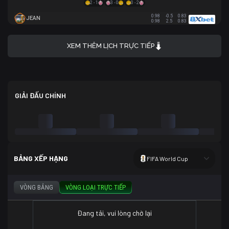
2 - 1
3 - 0
0 - 2
0.98
-0.5
0.83
JEAN
0.98
2.5
0.83
XEM THÊM LỊCH TRỰC TIẾP
GIẢI ĐẤU CHÍNH
BẢNG XẾP HẠNG
FIFA World Cup
VÒNG BẢNG
VÒNG LOẠI TRỰC TIẾP
Đang tải, vui lòng chờ lại