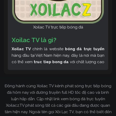
Xoilac TV trực tiếp bóng đá
Xoilac TV là gì?
Xoilac TV
chính là website
bóng đá trực tuyến
hàng đầu tại Việt Nam hiện nay, đây là nơi mà bạn
có thể xem
truc tiep bong da
với chất lượng cao
và bình luận tiếng Việt miễn phí cùng cộng đồng
fan hâm mộ đông đảo yêu thích Xoilac TV. Thêm
vào đó, còn có thể tham khảo rất nhiều các thông
Đồng hành cùng Xoilac TV kênh phát sóng trực tiếp bóng
tin về bóng đá cực kỳ bổ ích mỗi ngày.
đá hôm nay với đường truyền full HD tốc độ cao và bình
luận hấp dẫn. Cập nhật link xem bóng đá trực tuyến
Xoilacz.TV phát sóng tất cả các giải đấu đang được quan
tâm hiện nay. Ngoài tên gọi Xôi Lạc TV, bạn có thể biết đến