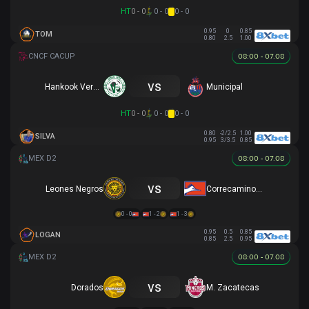
HT
0 - 0
0 - 0
0 - 0
0.95
0
0.85
TOM
0.80
2.5
1.00
08:00 - 07.08
vs
Hankook Verdes
Municipal
HT
0 - 0
0 - 0
0 - 0
0.80
-2/2.5
1.00
SILVA
0.95
3/3.5
0.85
08:00 - 07.08
vs
Leones Negros
Correcaminos de la U.A.T.
0 - 0
1 - 2
1 - 3
0.95
0.5
0.85
LOGAN
0.85
2.5
0.95
08:00 - 07.08
vs
Dorados
M. Zacatecas