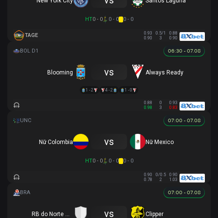
vs
New York City
Santos Laguna
HT
0 - 0
0 - 0
0 - 0
0.93
0.5/1
0.88
TAGE
0.90
3
0.90
06:30 - 07.08
vs
Blooming
Always Ready
1 - 2
4 - 2
1 - 0
0.88
0
0.93
0.98
3
0.83
07:00 - 07.08
vs
Nữ Colombia
Nữ Mexico
HT
0 - 0
0 - 0
0 - 0
0.90
0/0.5
0.90
0.78
2
1.03
07:00 - 07.08
vs
RB do Norte Clube
Clipper