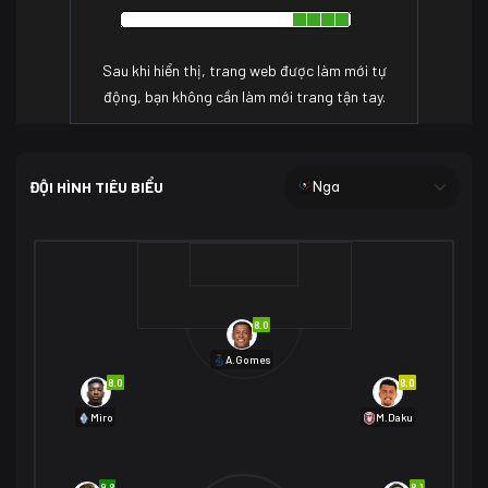
Sau khi hiển thị, trang web được làm mới tự
động, bạn không cần làm mới trang tận tay.
ĐỘI HÌNH TIÊU BIỂU
Nga
8.0
A.Gomes
8.0
8.0
Miro
M.Daku
9.8
8.1