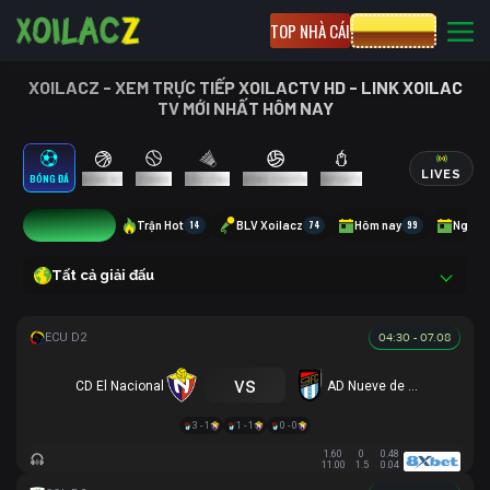
TOP NHÀ CÁI
CƯỢC 8XBET
XOILACZ - XEM TRỰC TIẾP XOILACTV HD - LINK XOILAC
TV MỚI NHẤT HÔM NAY
LIVES
BÓNG ĐÁ
BÓNG RỔ
TENNIS
CẦU LÔNG
BÓNG CHUYỀN
ESPORTS
9
Trận Hot
14
BLV Xoilacz
74
Hôm nay
99
Ngày 
Tất cả giải đấu
04:30 - 07.08
vs
CD El Nacional
AD Nueve de Octubre
3 - 1
1 - 1
0 - 0
1.60
0
0.48
11.00
1.5
0.04