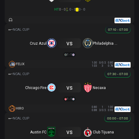
HT
0 - 0
0 - 0
0 - 0
07:10 - 07.08
vs
Cruz Azul
Philadelphia Union
1 - 1
1.00
0/0.5
0.80
FELIX
1.03
3
0.78
07:30 - 07.08
vs
Chicago Fire
Necaxa
1 - 1
0.80
1
1.00
HIRO
0.88
3/3.5
0.93
08:00 - 07.08
vs
Austin FC
Club Tijuana