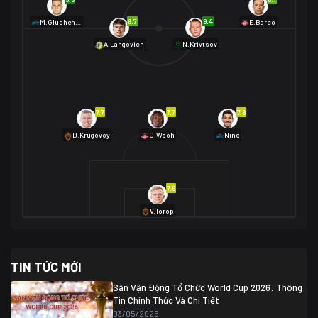
8.7
9.4
M.Glushenkov
E.Barco
A.Langovich
N.Krivtsov
7.7
7.7
7.8
D.Krugovoy
C.Wooh
Nino
7.6
V.Torop
TIN TỨC MỚI
Sân Vận Động Tổ Chức World Cup 2026: Thông
Tin Chính Thức Và Chi Tiết
03/05/2026