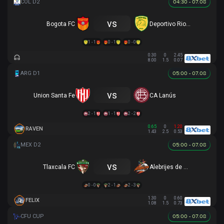
04:30 - 07.08
vs
Bogota FC
Deportivo Rionegro
1 - 1
0 - 1
0 - 0
0.30
0
2.45
8.00
1.5
0.07
05:00 - 07.08
vs
Union Santa Fe
CA Lanús
2 - 1
1 - 1
2 - 2
0.65
0
1.20
RAVEN
1.43
2.5
0.53
05:00 - 07.08
vs
Tlaxcala FC
Alebrijes de Oaxaca
0 - 0
2 - 1
2 - 3
1.30
0
0.60
FELIX
1.08
1.5
0.73
05:00 - 07.08