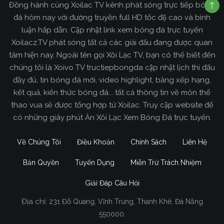
Đồng hành cùng Xoilac TV kênh phát sóng trực tiếp bóng
đá hôm nay với đường truyền full HD tốc độ cao và bình
luận hấp dẫn. Cập nhật link xem bóng đá trực tuyến
Xoilacz.TV phát sóng tất cả các giải đấu đang được quan
tâm hiện nay. Ngoài tên gọi Xôi Lạc TV, bạn có thể biết đến
chúng tôi là Xoivo TV tructiepbongda cập nhật lịch thi đấu
đầy đủ, tin bóng đá mới, video highlight, bảng xếp hạng,
kết quả, kiến thức bóng đá... tất cả thông tin về môn thể
thao vua sẽ được tổng hợp từ Xoilac. Truy cập website để
có những giây phút Ăn Xôi Lạc Xem Bóng Đá trực tuyến.
Về Chúng Tôi
Điều Khoản
Chính Sách
Liên Hệ
Bản Quyền
Tuyển Dụng
Miễn Trừ Trách Nhiệm
Giải Đáp Câu Hỏi
Địa chỉ:
231 Đỗ Quang, Vĩnh Trung, Thanh Khê, Đà Nẵng
550000.