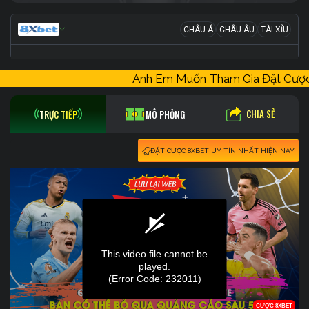
CHÂU Á
CHÂU ÂU
TÀI XỈU
SỚM
SỚM
SỚM
-
-
-
-
-
-
-
-
-
Anh Em Muốn Tham Gia Đặt Cư
FT
FT
FT
-
-
-
-
-
-
-
-
-
CHIA SẺ
TRỰC TIẾP
MÔ PHỎNG
ĐẶT CƯỢC 8XBET UY TÍN NHẤT HIỆN NAY