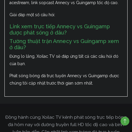
acestream, link sopcast Annecy vs Guingamp tốc độ cao.
Giải đáp một số câu hỏi:
Link xem trực tiếp Annecy vs Guingamp
được phát sóng ở đâu?
Tường thuật trận Annecy vs Guingamp xem
ở đâu?
Đừng lo lắng, Xoilac TV sẽ đáp ứng tất cả các câu hỏi đó
của bạn.
Phát sóng bóng đá trực tuyến Annecy vs Guingamp được
chúng tôi cập nhật trước thời gian sớm nhất.
Đồng hành cùng Xoilac TV kênh phát sóng trực tiếp bóng
đá hôm nay với đường truyền full HD tốc độ cao và bình