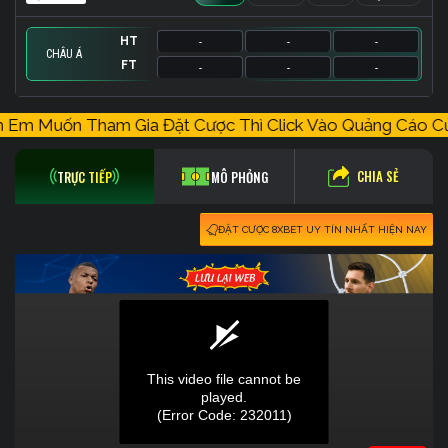
HT
-
-
-
CHÂU Á
FT
-
-
-
HT
HT
HT
-
-
-
-
-
-
-
-
-
 Em Muốn Tham Gia Đặt Cược Thì Click Vào Quảng
FT
FT
FT
-
-
-
-
-
-
-
-
-
CHIA SẺ
TRỰC TIẾP
MÔ PHỎNG
ĐẶT CƯỢC 8XBET UY TÍN NHẤT HIỆN NAY